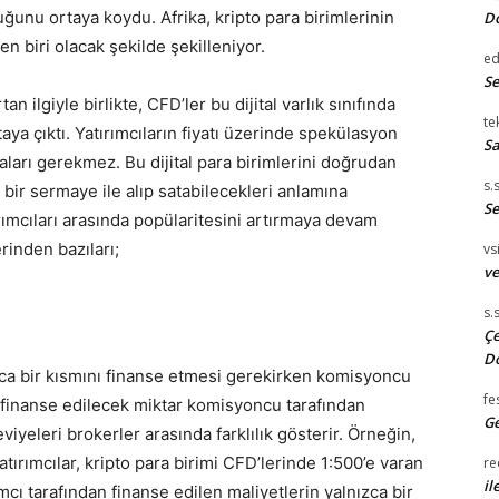
uğunu ortaya koydu. Afrika, kripto para birimlerinin
D
 biri olacak şekilde şekilleniyor.
e
S
n ilgiyle birlikte, CFD’ler bu dijital varlık sınıfında
te
aya çıktı. Yatırımcıların fiyatı üzerinde spekülasyon
Sa
aları gerekmez. Bu dijital para birimlerini doğrudan
s.
ir sermaye ile alıp satabilecekleri anlamına
Se
rımcıları arasında popülaritesini artırmaya devam
inden bazıları;
vsi
ve
s.
Çe
D
ızca bir kısmını finanse etmesi gerekirken komisyoncu
fe
an finanse edilecek miktar komisyoncu tarafından
Ge
viyeleri brokerler arasında farklılık gösterir. Örneğin,
atırımcılar, kripto para birimi CFD’lerinde 1:500’e varan
re
il
ımcı tarafından finanse edilen maliyetlerin yalnızca bir