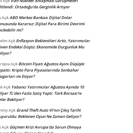
İran Nükleer Anlaşması Görüşmeleri
li
Açık
litlendi: Ortadoğu’da Gerginlik Artıyor
ABD Merkez Bankası Dijital Dolar
s
Açık
nusunda Kararsız: Dijital Para Birimi Devrimi
cikebilir mi?
Enflasyon Beklentileri Arttı, Yatırımcılar
selim
Açık
ven Endeksi Düştü: Ekonomide Durgunluk Mu
liyor?
Bitcoin Fiyatı Ağustos Ayını Düşüşle
rsipia
Açık
pattı: Kripto Para Piyasalarında Sonbahar
zgarları mı Esiyor?
Yabancı Yatırımcılar Ağustos Ayında 10
lı
Açık
lyar TL’den Fazla Satış Yaptı: Türk Borsası’nı
ler Bekliyor?
Grand Theft Auto VI’nın Çıkış Tarihi
ommy
Açık
yuruldu: Beklenen Oyun Ne Zaman Geliyor?
Göçmen Krizi Avrupa’da Sorun Olmaya
s
Açık