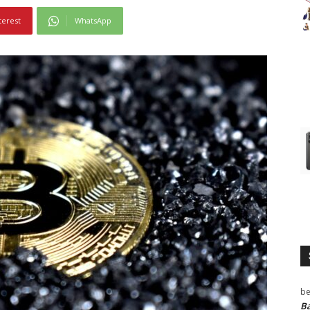
terest
WhatsApp
be
Ba