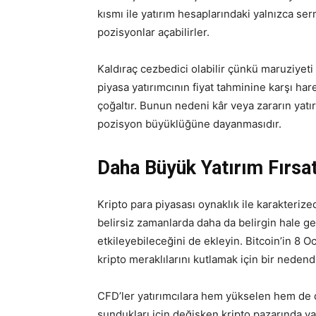
kısmı ile yatırım hesaplarındaki yalnızca s
pozisyonlar açabilirler.
Kaldıraç cezbedici olabilir çünkü maruziyeti 
piyasa yatırımcının fiyat tahminine karşı ha
çoğaltır. Bunun nedeni kâr veya zararın yatı
pozisyon büyüklüğüne dayanmasıdır.
Daha Büyük Yatırım Fırsat
Kripto para piyasası oynaklık ile karakteri
belirsiz zamanlarda daha da belirgin hale gel
etkileyebileceğini de ekleyin. Bitcoin’in 8 O
kripto meraklılarını kutlamak için bir nedend
CFD’ler yatırımcılara hem yükselen hem de 
sundukları için değişken kripto pazarında yat