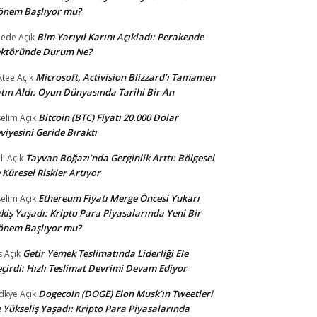
önem Başlıyor mu?
Bim Yarıyıl Karını Açıkladı: Perakende
dede
Açık
ektöründe Durum Ne?
Microsoft, Activision Blizzard’ı Tamamen
ktee
Açık
tın Aldı: Oyun Dünyasında Tarihi Bir An
Bitcoin (BTC) Fiyatı 20.000 Dolar
selim
Açık
viyesini Geride Bıraktı
Tayvan Boğazı’nda Gerginlik Arttı: Bölgesel
li
Açık
 Küresel Riskler Artıyor
Ethereum Fiyatı Merge Öncesi Yukarı
selim
Açık
kiş Yaşadı: Kripto Para Piyasalarında Yeni Bir
önem Başlıyor mu?
Getir Yemek Teslimatında Liderliği Ele
s
Açık
çirdi: Hızlı Teslimat Devrimi Devam Ediyor
Dogecoin (DOGE) Elon Musk’ın Tweetleri
dkye
Açık
e Yükseliş Yaşadı: Kripto Para Piyasalarında