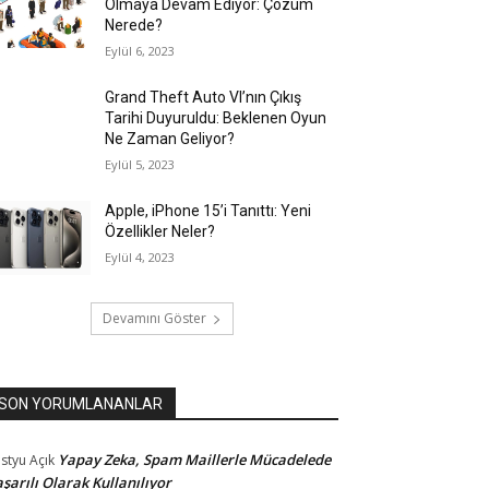
Olmaya Devam Ediyor: Çözüm
Nerede?
Eylül 6, 2023
Grand Theft Auto VI’nın Çıkış
Tarihi Duyuruldu: Beklenen Oyun
Ne Zaman Geliyor?
Eylül 5, 2023
Apple, iPhone 15’i Tanıttı: Yeni
Özellikler Neler?
Eylül 4, 2023
Devamını Göster
SON YORUMLANANLAR
Yapay Zeka, Spam Maillerle Mücadelede
styu
Açık
şarılı Olarak Kullanılıyor