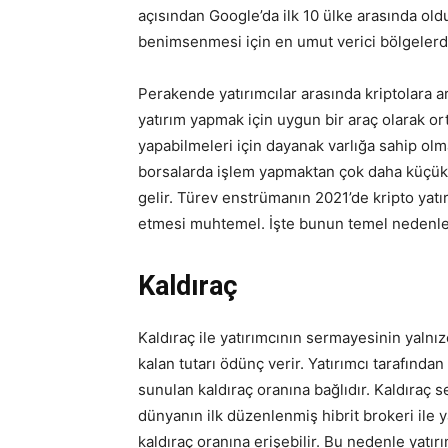
açısından Google’da ilk 10 ülke arasında old
benimsenmesi için en umut verici bölgelerden
Perakende yatırımcılar arasında kriptolara arta
yatırım yapmak için uygun bir araç olarak ort
yapabilmeleri için dayanak varlığa sahip olm
borsalarda işlem yapmaktan çok daha küçük b
gelir. Türev enstrümanın 2021’de kripto yatı
etmesi muhtemel. İşte bunun temel nedenler
Kaldıraç
Kaldıraç ile yatırımcının sermayesinin yaln
kalan tutarı ödünç verir. Yatırımcı tarafınd
sunulan kaldıraç oranına bağlıdır. Kaldıraç se
dünyanın ilk düzenlenmiş hibrit brokeri ile y
kaldıraç oranına erişebilir. Bu nedenle yatır