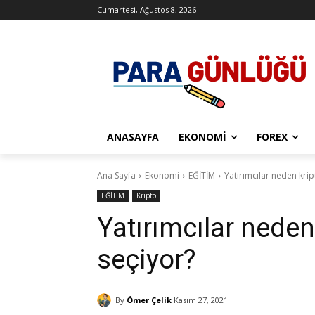
Cumartesi, Ağustos 8, 2026
ANASAYFA
EKONOMI
FOREX
Ana Sayfa
Ekonomi
EĞİTİM
Yatırımcılar neden krip
EĞİTİM
Kripto
Yatırımcılar neden
seçiyor?
By
Ömer Çelik
Kasım 27, 2021