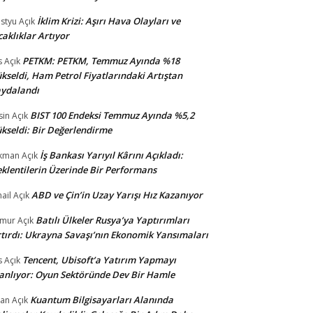
İklim Krizi: Aşırı Hava Olayları ve
styu
Açık
caklıklar Artıyor
PETKM: PETKM, Temmuz Ayında %18
s
Açık
kseldi, Ham Petrol Fiyatlarındaki Artıştan
ydalandı
BIST 100 Endeksi Temmuz Ayında %5,2
sin
Açık
kseldi: Bir Değerlendirme
İş Bankası Yarıyıl Kârını Açıkladı:
kman
Açık
klentilerin Üzerinde Bir Performans
ABD ve Çin’in Uzay Yarışı Hız Kazanıyor
ail
Açık
Batılı Ülkeler Rusya’ya Yaptırımları
amur
Açık
tırdı: Ukrayna Savaşı’nın Ekonomik Yansımaları
Tencent, Ubisoft’a Yatırım Yapmayı
s
Açık
anlıyor: Oyun Sektöründe Dev Bir Hamle
Kuantum Bilgisayarları Alanında
an
Açık