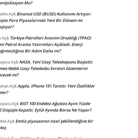
anipülasyon Mu?
Binance USD (BUSD) Kullanımı Artıyor:
selim
Açık
ipto Para Piyasalarında Yeni Bir Dönem mi
şlıyor?
Türkiye Petrolleri Anonim Ortaklığı (TPAO)
x
Açık
ni Petrol Arama Yatırımları Açıkladı: Enerji
ğımsızlığına Bir Adım Daha mı?
NASA, Yeni Uzay Teleskopunu Başlattı:
uyucu
Açık
mes Webb Uzay Teleskobu Evrenin Gizemlerini
zecek mi?
Apple, iPhone 15’i Tanıttı: Yeni Özellikler
kman
Açık
ler?
BIST 100 Endeksi Ağustos Ayını Yüzde
uyucu
Açık
2 Düşüşle Kapattı: Eylül Ayında Borsa Ne Yapar?
Emtia piyasasının nasıl şekillendiğine bir
ktee
Açık
kış