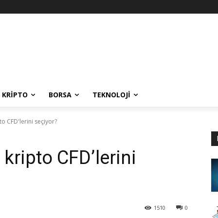
KRIPTO
BORSA
TEKNOLOJI
to CFD'lerini seçiyor?
 kripto CFD’lerini
1510
0