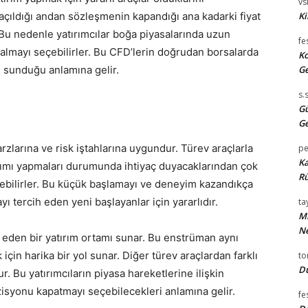
vsi
n açıldığı andan sözleşmenin kapandığı ana kadarki fiyat
Ki
. Bu nedenle yatırımcılar boğa piyasalarında uzun
fe
 almayı seçebilirler. Bu CFD’lerin doğrudan borsalarda
Ko
tı sunduğu anlamına gelir.
Ge
s.
Gü
Ge
rzlarına ve risk iştahlarına uygundur. Türev araçlarla
pe
Ka
ırımı yapmaları durumunda ihtiyaç duyacaklarından çok
Rü
ebilirler. Bu küçük başlamayı ve deneyim kazandıkça
ı tercih eden yeni başlayanlar için yararlıdır.
tay
Mi
Ne
t eden bir yatırım ortamı sunar. Bu enstrüman aynı
in harika bir yol sunar. Diğer türev araçlardan farklı
t
Du
r. Bu yatırımcıların piyasa hareketlerine ilişkin
zisyonu kapatmayı seçebilecekleri anlamına gelir.
fe