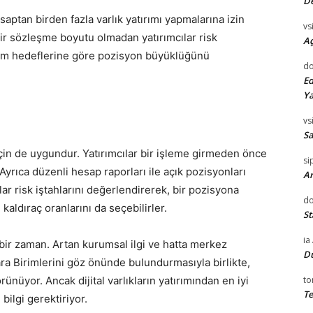
D
saptan birden fazla varlık yatırımı yapmalarına izin
vsi
bir sözleşme boyutu olmadan yatırımcılar risk
Aç
satım hedeflerine göre pozisyon büyüklüğünü
do
Ed
Ya
vsi
Sa
çin de uygundur. Yatırımcılar bir işleme girmeden önce
si
 Ayrıca düzenli hesap raporları ile açık pozisyonları
Ar
cılar risk iştahlarını değerlendirerek, bir pozisyona
do
e kaldıraç oranlarını da seçebilirler.
St
ia
i bir zaman. Artan kurumsal ilgi ve hatta merkez
D
ra Birimlerini göz önünde bulundurmasıyla birlikte,
görünüyor. Ancak dijital varlıkların yatırımından en iyi
to
Te
bilgi gerektiriyor.