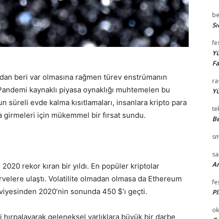
be
Sı
fe
Yü
Fa
ından beri var olmasına rağmen türev enstrümanın
ra
. Pandemi kaynaklı piyasa oynaklığı muhtemelen bu
Yü
n süreli evde kalma kısıtlamaları, insanlara kripto para
te
a girmeleri için mükemmel bir fırsat sundu.
Be
sm
s
Ar
, 2020 rekor kıran bir yıldı. En popüler kriptolar
 zirvelere ulaştı. Volatilite olmadan olmasa da Ethereum
fe
eviyesinden 2020’nin sonunda 450 $’ı geçti.
Pl
ok
 hırpalayarak geleneksel varlıklara büyük bir darbe