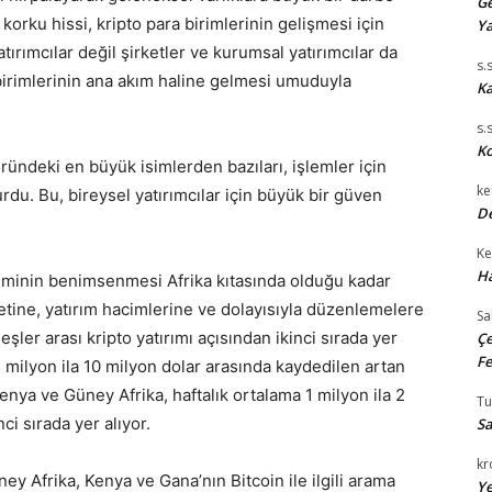
Ge
korku hissi, kripto para birimlerinin gelişmesi için
Ya
tırımcılar değil şirketler ve kurumsal yatırımcılar da
s.
ara birimlerinin ana akım haline gelmesi umuduyla
Ka
s.
Ko
ündeki en büyük isimlerden bazıları, işlemler için
ke
rdu. Bu, bireysel yatırımcılar için büyük bir güven
De
Ke
Ha
iriminin benimsenmesi Afrika kıtasında olduğu kadar
iyetine, yatırım hacimlerine ve dolayısıyla düzenlemelere
Sa
eşler arası kripto yatırımı açısından ikinci sırada yer
Çe
Fe
k 5 milyon ila 10 milyon dolar arasında kaydedilen artan
nya ve Güney Afrika, haftalık ortalama 1 milyon ila 2
T
ci sırada yer alıyor.
Sa
kr
ey Afrika, Kenya ve Gana’nın Bitcoin ile ilgili arama
Ye