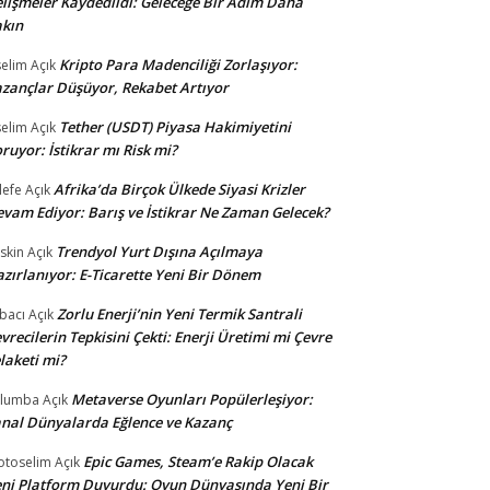
lişmeler Kaydedildi: Geleceğe Bir Adım Daha
kın
Kripto Para Madenciliği Zorlaşıyor:
selim
Açık
zançlar Düşüyor, Rekabet Artıyor
Tether (USDT) Piyasa Hakimiyetini
selim
Açık
ruyor: İstikrar mı Risk mi?
Afrika’da Birçok Ülkede Siyasi Krizler
lefe
Açık
vam Ediyor: Barış ve İstikrar Ne Zaman Gelecek?
Trendyol Yurt Dışına Açılmaya
skin
Açık
zırlanıyor: E-Ticarette Yeni Bir Dönem
Zorlu Enerji’nin Yeni Termik Santrali
bacı
Açık
vrecilerin Tepkisini Çekti: Enerji Üretimi mi Çevre
laketi mi?
Metaverse Oyunları Popülerleşiyor:
ulumba
Açık
nal Dünyalarda Eğlence ve Kazanç
Epic Games, Steam’e Rakip Olacak
otoselim
Açık
ni Platform Duyurdu: Oyun Dünyasında Yeni Bir