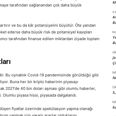
M
ermaye tarafından sağlanandan çok daha büyük
s.
Kr
Ba
artırır ve bu da kâr potansiyelini büyütür. Öte yandan
reket ederse daha büyük risk de potansiyel kayıpları
te
Ye
rımcı tarafından finanse edilen miktardan ziyade toplam
Ba
ok
Ja
ları
Çö
te
zedir. Bu oynaklık Covid-19 pandemisinde görüldüğü gibi
Ne
iyor. Buna her bir kripto haberinin piyasayı
Ok
cak 2021’de 40 bin doları aşması gibi olumlu haberler,
5,
i. Olumlu piyasa hissi, piyasada dalgalandı.
te
ba
düşen fiyatlar üzerinde spekülasyon yapma olanağı
ırım yapmak için yararlı araçlar olduklarını