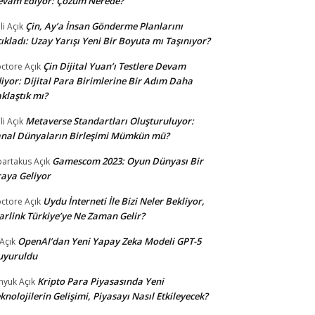
evam Ediyor: Çözüm Nerede?
Çin, Ay’a İnsan Gönderme Planlarını
li
Açık
ıkladı: Uzay Yarışı Yeni Bir Boyuta mı Taşınıyor?
Çin Dijital Yuan’ı Testlere Devam
ctore
Açık
iyor: Dijital Para Birimlerine Bir Adım Daha
klaştık mı?
Metaverse Standartları Oluşturuluyor:
li
Açık
nal Dünyaların Birleşimi Mümkün mü?
Gamescom 2023: Oyun Dünyası Bir
partakus
Açık
aya Geliyor
Uydu İnterneti İle Bizi Neler Bekliyor,
ctore
Açık
arlink Türkiye’ye Ne Zaman Gelir?
OpenAI’dan Yeni Yapay Zeka Modeli GPT-5
Açık
uyuruldu
Kripto Para Piyasasında Yeni
nyuk
Açık
knolojilerin Gelişimi, Piyasayı Nasıl Etkileyecek?