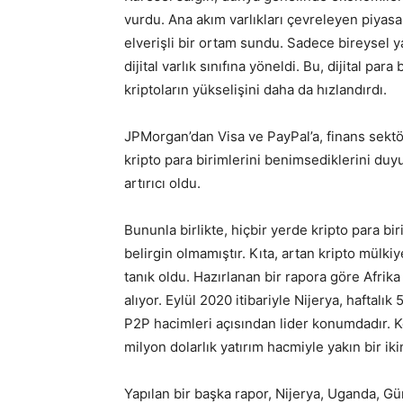
vurdu. Ana akım varlıkları çevreleyen piyasa 
elverişli bir ortam sundu. Sadece bireysel ya
dijital varlık sınıfına yöneldi. Bu, dijital p
kriptoların yükselişini daha da hızlandırdı.
JPMorgan’dan Visa ve PayPal’a, finans sektör
kripto para birimlerini benimsediklerini duyu
artırıcı oldu.
Bununla birlikte, hiçbir yerde kripto para b
belirgin olmamıştır. Kıta, artan kripto mülk
tanık oldu. Hazırlanan bir rapora göre Afrika 
alıyor. Eylül 2020 itibariyle Nijerya, haftalı
P2P hacimleri açısından lider konumdadır. Ke
milyon dolarlık yatırım hacmiyle yakın bir ikin
Yapılan bir başka rapor, Nijerya, Uganda, Gün