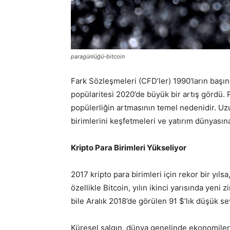
paragünlüğü-bitcoin
Fark Sözleşmeleri (CFD’ler) 1990’ların baş
popülaritesi 2020’de büyük bir artış gördü
popülerliğin artmasının temel nedenidir. Uzu
birimlerini keşfetmeleri ve yatırım dünyasın
Kripto Para Birimleri Yükseliyor
2017 kripto para birimleri için rekor bir yılsa
özellikle Bitcoin, yılın ikinci yarısında yeni
bile Aralık 2018’de görülen 91 $’lık düşük s
Küresel salgın, dünya genelinde ekonomileri