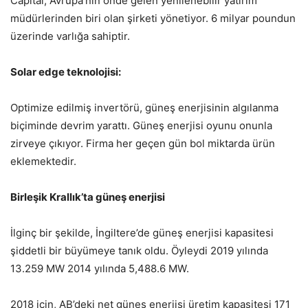
Capital, Avrupa’nın önde gelen yenilenebilir yatırım
müdürlerinden biri olan şirketi yönetiyor. 6 milyar poundun
üzerinde varlığa sahiptir.
Solar edge teknolojisi:
Optimize edilmiş invertörü, güneş enerjisinin algılanma
biçiminde devrim yarattı. Güneş enerjisi oyunu onunla
zirveye çıkıyor. Firma her geçen gün bol miktarda ürün
eklemektedir.
Birleşik Krallık’ta güneş enerjisi
İlginç bir şekilde, İngiltere’de güneş enerjisi kapasitesi
şiddetli bir büyümeye tanık oldu. Öyleydi 2019 yılında
13.259 MW 2014 yılında 5,488.6 MW.
2018 için, AB’deki net güneş enerjisi üretim kapasitesi 171