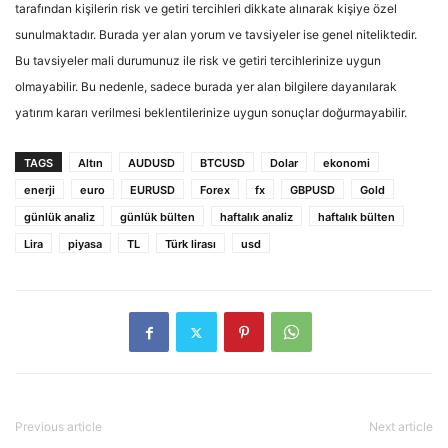
tarafından kişilerin risk ve getiri tercihleri dikkate alınarak kişiye özel
sunulmaktadır. Burada yer alan yorum ve tavsiyeler ise genel niteliktedir.
Bu tavsiyeler mali durumunuz ile risk ve getiri tercihlerinize uygun
olmayabilir. Bu nedenle, sadece burada yer alan bilgilere dayanılarak
yatırım kararı verilmesi beklentilerinize uygun sonuçlar doğurmayabilir.
TAGS
Altın
AUDUSD
BTCUSD
Dolar
ekonomi
enerji
euro
EURUSD
Forex
fx
GBPUSD
Gold
günlük analiz
günlük bülten
haftalık analiz
haftalık bülten
Lira
piyasa
TL
Türk lirası
usd
Previous article
Next article