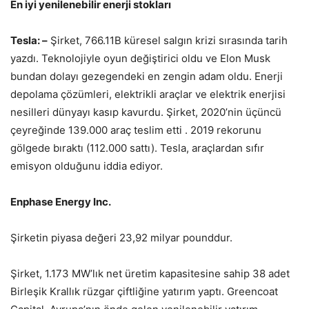
En iyi yenilenebilir enerji stokları
Tesla: –
Şirket, 766.11B küresel salgın krizi sırasında tarih
yazdı. Teknolojiyle oyun değiştirici oldu ve Elon Musk
bundan dolayı gezegendeki en zengin adam oldu. Enerji
depolama çözümleri, elektrikli araçlar ve elektrik enerjisi
nesilleri dünyayı kasıp kavurdu. Şirket, 2020’nin üçüncü
çeyreğinde 139.000 araç teslim etti . 2019 rekorunu
gölgede bıraktı (112.000 sattı). Tesla, araçlardan sıfır
emisyon olduğunu iddia ediyor.
Enphase Energy Inc.
Şirketin piyasa değeri 23,92 milyar pounddur.
Şirket, 1.173 MW’lık net üretim kapasitesine sahip 38 adet
Birleşik Krallık rüzgar çiftliğine yatırım yaptı. Greencoat