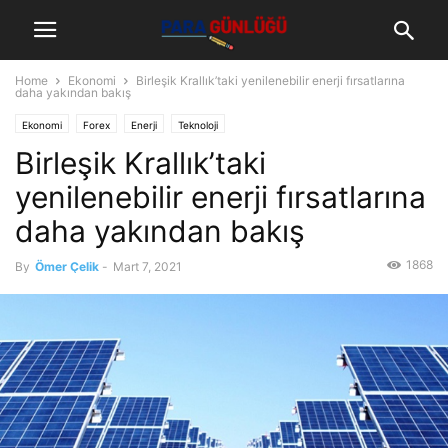
Home
Ekonomi
Birleşik Krallık’taki yenilenebilir enerji fırsatlarına
daha yakından bakış
Ekonomi
Forex
Enerji
Teknoloji
Birleşik Krallık’taki
yenilenebilir enerji fırsatlarına
daha yakından bakış
1868
By
Ömer Çelik
-
Mart 7, 2021