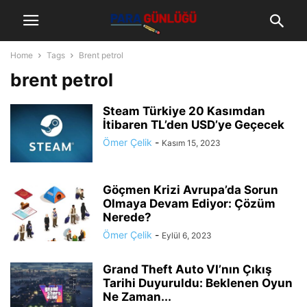
Home
Tags
Brent petrol
brent petrol
Steam Türkiye 20 Kasımdan
İtibaren TL’den USD’ye Geçecek
Ömer Çelik
-
Kasım 15, 2023
Göçmen Krizi Avrupa’da Sorun
Olmaya Devam Ediyor: Çözüm
Nerede?
Ömer Çelik
-
Eylül 6, 2023
Grand Theft Auto VI’nın Çıkış
Tarihi Duyuruldu: Beklenen Oyun
Ne Zaman...