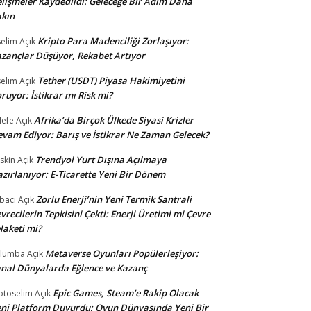
lişmeler Kaydedildi: Geleceğe Bir Adım Daha
kın
Kripto Para Madenciliği Zorlaşıyor:
selim
Açık
zançlar Düşüyor, Rekabet Artıyor
Tether (USDT) Piyasa Hakimiyetini
selim
Açık
ruyor: İstikrar mı Risk mi?
Afrika’da Birçok Ülkede Siyasi Krizler
lefe
Açık
vam Ediyor: Barış ve İstikrar Ne Zaman Gelecek?
Trendyol Yurt Dışına Açılmaya
skin
Açık
zırlanıyor: E-Ticarette Yeni Bir Dönem
Zorlu Enerji’nin Yeni Termik Santrali
bacı
Açık
vrecilerin Tepkisini Çekti: Enerji Üretimi mi Çevre
laketi mi?
Metaverse Oyunları Popülerleşiyor:
ulumba
Açık
nal Dünyalarda Eğlence ve Kazanç
Epic Games, Steam’e Rakip Olacak
otoselim
Açık
ni Platform Duyurdu: Oyun Dünyasında Yeni Bir