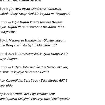
evam Ediyor: Çözüm Nerede?
Çin, Ay’a İnsan Gönderme Planlarını
li
Açık
ıkladı: Uzay Yarışı Yeni Bir Boyuta mı Taşınıyor?
Çin Dijital Yuan’ı Testlere Devam
ctore
Açık
iyor: Dijital Para Birimlerine Bir Adım Daha
klaştık mı?
Metaverse Standartları Oluşturuluyor:
li
Açık
nal Dünyaların Birleşimi Mümkün mü?
Gamescom 2023: Oyun Dünyası Bir
partakus
Açık
aya Geliyor
Uydu İnterneti İle Bizi Neler Bekliyor,
ctore
Açık
arlink Türkiye’ye Ne Zaman Gelir?
OpenAI’dan Yeni Yapay Zeka Modeli GPT-5
Açık
uyuruldu
Kripto Para Piyasasında Yeni
nyuk
Açık
knolojilerin Gelişimi, Piyasayı Nasıl Etkileyecek?