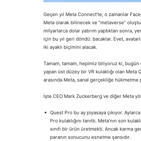
Geçen yıl Meta Connect’te, o zamanlar Facebo
Meta olarak bilinecek ve “metaverse” oluşt
milyarlarca dolar yatırım yaptıktan sonra, 
için bu yıl geri döndü: bacaklar. Evet, avat
iki ayaklı biçimini alacak.
Tamam, tamam, hepimiz biliyoruz ki, bugün 
yapan üst düzey bir VR kulaklığı olan Meta 
arasında Meta, sanal gerçekliğe hükmetme pl
İşte CEO Mark Zuckerberg ve diğer Meta yöne
Quest Pro bu ay piyasaya çıkıyor. Aylarc
Pro kulaklığını tanıttı. Meta’nın son kulakl
sınıfı bir ürün üretmekti. Ancak karma ger
paranın sonucunu esnetme şansıdır.