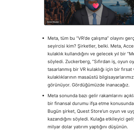
Meta, tüm bu “VR’de çalışma” olayını gerçe
seyircisi kim? Şirketler, belki. Meta, Acc
kulaklık kullandığını ve gelecek yıl bir
söyledi. Zuckerberg, “Sıfırdan iş, oyun o
tasarlanmış bir VR kulaklığı için bir fır
kulaklıklarının masaüstü bilgisayarlarımız
görünüyor. Gördüğümüzde inanacağız.
Meta sonunda bazı gelir rakamlarını açıkla
bir finansal durumu ifşa etme konusunda 
Bugün şirket, Quest Store’un oyun ve uyg
kazandığını söyledi. Kulağa etkileyici ge
milyar dolar yatırım yaptığını düşünün.