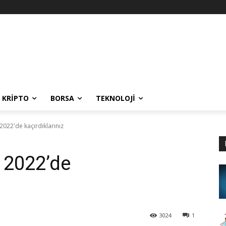
KRIPTO
BORSA
TEKNOLOJI
2022'de kaçırdıklarınız
 2022’de
3024
1