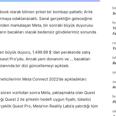
be
ok olarak bilinen şirket bir bombayı patlattı; Artık
Sı
urmaya odaklanacaktı. Sanal gerçekliğin geleceğine
fe
yeniden markalaşan Meta, bir sonraki büyük duyurusu
Yü
arların bacakları olacak bedensiz gövdelerimiz sonunda
Fa
ra
Yü
en büyük duyuru, 1.499.99 $ ‘dan perakende satış
te
Quest Pro’ydu. Ancak yeni donanımı ve … bacakları
Be
anında bir dizi güncellemeyi açıkladı.
sm
ticilerinin Meta Connect 2022’de açıkladıkları:
s
Ar
a süren vızıltıdan sonra Meta, yaklaşmakta olan Quest
fe
ığı Quest 2 ile şirketin hedefi uygun fiyatlı, tüketici
Pl
çeklik Quest Pro, Meta’nın Reality Labs’a yatırdığı tüm
ok