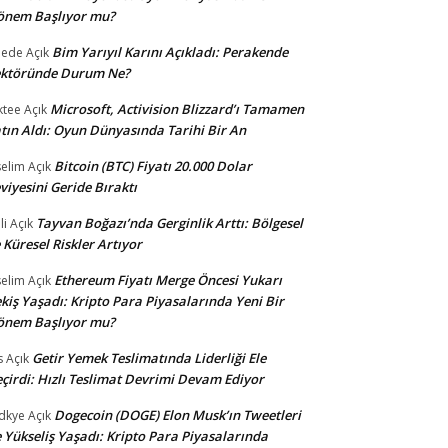
önem Başlıyor mu?
Bim Yarıyıl Karını Açıkladı: Perakende
dede
Açık
ektöründe Durum Ne?
Microsoft, Activision Blizzard’ı Tamamen
ktee
Açık
tın Aldı: Oyun Dünyasında Tarihi Bir An
Bitcoin (BTC) Fiyatı 20.000 Dolar
selim
Açık
viyesini Geride Bıraktı
Tayvan Boğazı’nda Gerginlik Arttı: Bölgesel
li
Açık
 Küresel Riskler Artıyor
Ethereum Fiyatı Merge Öncesi Yukarı
selim
Açık
kiş Yaşadı: Kripto Para Piyasalarında Yeni Bir
önem Başlıyor mu?
Getir Yemek Teslimatında Liderliği Ele
s
Açık
çirdi: Hızlı Teslimat Devrimi Devam Ediyor
Dogecoin (DOGE) Elon Musk’ın Tweetleri
dkye
Açık
e Yükseliş Yaşadı: Kripto Para Piyasalarında