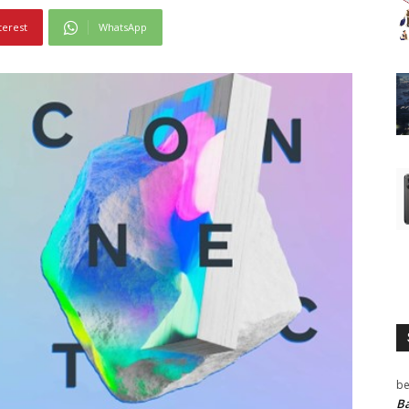
terest
WhatsApp
be
Ba