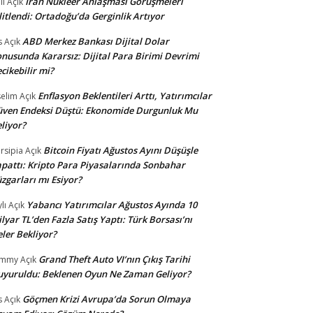
İran Nükleer Anlaşması Görüşmeleri
li
Açık
litlendi: Ortadoğu’da Gerginlik Artıyor
ABD Merkez Bankası Dijital Dolar
s
Açık
nusunda Kararsız: Dijital Para Birimi Devrimi
cikebilir mi?
Enflasyon Beklentileri Arttı, Yatırımcılar
selim
Açık
ven Endeksi Düştü: Ekonomide Durgunluk Mu
liyor?
Bitcoin Fiyatı Ağustos Ayını Düşüşle
rsipia
Açık
pattı: Kripto Para Piyasalarında Sonbahar
zgarları mı Esiyor?
Yabancı Yatırımcılar Ağustos Ayında 10
lı
Açık
lyar TL’den Fazla Satış Yaptı: Türk Borsası’nı
ler Bekliyor?
Grand Theft Auto VI’nın Çıkış Tarihi
ommy
Açık
yuruldu: Beklenen Oyun Ne Zaman Geliyor?
Göçmen Krizi Avrupa’da Sorun Olmaya
s
Açık