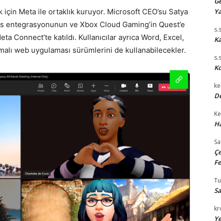
Ge
Ya
k için Meta ile ortaklık kuruyor. Microsoft CEO’su Satya
ms entegrasyonunun ve Xbox Cloud Gaming’in Quest’e
s.
a Connect’te katıldı. Kullanıcılar ayrıca Word, Excel,
Ka
malı web uygulaması sürümlerini de kullanabilecekler.
s.
Ko
ke
De
Ke
Ha
Sa
Çe
Fe
T
Sa
kr
Ye