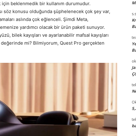
M
k için beklenmedik bir kullanım durumudur.
ı söz konusu olduğunda şüphelenecek çok şey var,
s.
amaları aslında çok eğlenceli. Şimdi Meta,
Kr
Ba
lemenize yardımcı olacak bir ürün paketi sunuyor.
yüzü, bilek kayışları ve ayarlanabilir mafsal kayışları
te
r değerinde mi? Bilmiyorum, Quest Pro gerçekten
Ye
Ba
ok
Ja
Çö
te
Ne
Ok
5,
te
ba