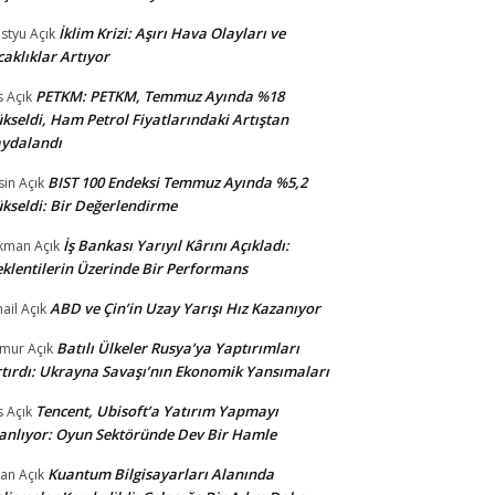
İklim Krizi: Aşırı Hava Olayları ve
styu
Açık
caklıklar Artıyor
PETKM: PETKM, Temmuz Ayında %18
s
Açık
kseldi, Ham Petrol Fiyatlarındaki Artıştan
ydalandı
BIST 100 Endeksi Temmuz Ayında %5,2
sin
Açık
kseldi: Bir Değerlendirme
İş Bankası Yarıyıl Kârını Açıkladı:
kman
Açık
klentilerin Üzerinde Bir Performans
ABD ve Çin’in Uzay Yarışı Hız Kazanıyor
ail
Açık
Batılı Ülkeler Rusya’ya Yaptırımları
amur
Açık
tırdı: Ukrayna Savaşı’nın Ekonomik Yansımaları
Tencent, Ubisoft’a Yatırım Yapmayı
s
Açık
anlıyor: Oyun Sektöründe Dev Bir Hamle
Kuantum Bilgisayarları Alanında
an
Açık