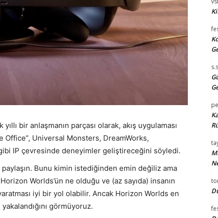
vsi
Ki
fe
Ko
Ge
s.
Gü
Ge
pe
Ka
 yıllı bir anlaşmanın parçası olarak, akış uygulaması
Rü
he Office”, Universal Monsters, DreamWorks,
tay
bi IP çevresinde deneyimler geliştireceğini söyledi.
Mi
Ne
 paylaşın. Bunu kimin istediğinden emin değiliz ama
 Horizon Worlds’ün ne olduğu ve (az sayıda) insanın
t
Du
yaratması iyi bir yol olabilir. Ancak Horizon Worlds en
un yakalandığını görmüyoruz.
fe