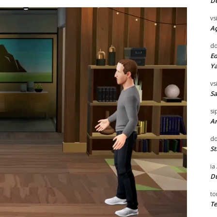
D
vsi
Aç
do
Ed
Ya
vsi
Sa
si
Ar
do
St
ia
D
to
Te