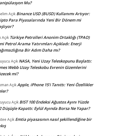
anipülasyon Mu?
Binance USD (BUSD) Kullanımı Artıyor:
selim
Açık
ipto Para Piyasalarında Yeni Bir Dönem mi
şlıyor?
Türkiye Petrolleri Anonim Ortaklığı (TPAO)
x
Açık
ni Petrol Arama Yatırımları Açıkladı: Enerji
ğımsızlığına Bir Adım Daha mı?
NASA, Yeni Uzay Teleskopunu Başlattı:
uyucu
Açık
mes Webb Uzay Teleskobu Evrenin Gizemlerini
zecek mi?
Apple, iPhone 15’i Tanıttı: Yeni Özellikler
kman
Açık
ler?
BIST 100 Endeksi Ağustos Ayını Yüzde
uyucu
Açık
2 Düşüşle Kapattı: Eylül Ayında Borsa Ne Yapar?
Emtia piyasasının nasıl şekillendiğine bir
ktee
Açık
kış