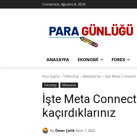
Cumartesi, Ağustos 8, 2026
ANASAYFA
EKONOMI
FOREX
Ana Sayfa
Teknoloji
Metaverse
İşte Meta Connect 
Teknoloji
Metaverse
İşte Meta Connect
kaçırdıklarınız
By
Ömer Çelik
Ekim 7, 2022