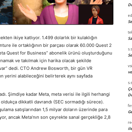
D
e
S
te
kten ikiye katlıyor. 1.499 dolarlık bir kulaklığın
Sa
enture ile ortaklığının bir parçası olarak 60.000 Quest 2
s.
 “Meta Quest for Business” abonelik ürünü oluşturduğunu
Se
ynamak ve takılmak için harika olacak şekilde
vsi
sat var” dedi. CTO Andrew Bosworth, bir gün VR
ve
ın yerini alabileceğini belirterek aynı sayfada
s.
Çe
dı. Şimdiye kadar Meta, meta verisi ile ilgili herhangi
D
oldukça dikkatli davrandı (SEC sormadığı sürece).
fe
ulama satışlarından 1,5 milyar doların üzerinde para
Ge
liyor, ancak Meta’nın son çeyrekte sanal gerçekliğe 2,8
re
il