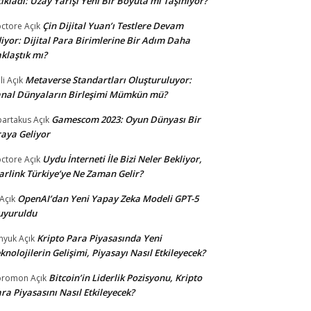
ıkladı: Uzay Yarışı Yeni Bir Boyuta mı Taşınıyor?
Çin Dijital Yuan’ı Testlere Devam
ctore
Açık
iyor: Dijital Para Birimlerine Bir Adım Daha
klaştık mı?
Metaverse Standartları Oluşturuluyor:
li
Açık
nal Dünyaların Birleşimi Mümkün mü?
Gamescom 2023: Oyun Dünyası Bir
partakus
Açık
aya Geliyor
Uydu İnterneti İle Bizi Neler Bekliyor,
ctore
Açık
arlink Türkiye’ye Ne Zaman Gelir?
OpenAI’dan Yeni Yapay Zeka Modeli GPT-5
Açık
uyuruldu
Kripto Para Piyasasında Yeni
nyuk
Açık
knolojilerin Gelişimi, Piyasayı Nasıl Etkileyecek?
Bitcoin’in Liderlik Pozisyonu, Kripto
oromon
Açık
ra Piyasasını Nasıl Etkileyecek?