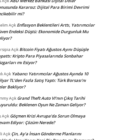
ABD Merkez Bankası Dijital Dolar
s
Açık
nusunda Kararsız: Dijital Para Birimi Devrimi
cikebilir mi?
Enflasyon Beklentileri Arttı, Yatırımcılar
selim
Açık
ven Endeksi Düştü: Ekonomide Durgunluk Mu
liyor?
Bitcoin Fiyatı Ağustos Ayını Düşüşle
rsipia
Açık
pattı: Kripto Para Piyasalarında Sonbahar
zgarları mı Esiyor?
Yabancı Yatırımcılar Ağustos Ayında 10
lı
Açık
lyar TL’den Fazla Satış Yaptı: Türk Borsası’nı
ler Bekliyor?
Grand Theft Auto VI’nın Çıkış Tarihi
ommy
Açık
yuruldu: Beklenen Oyun Ne Zaman Geliyor?
Göçmen Krizi Avrupa’da Sorun Olmaya
s
Açık
evam Ediyor: Çözüm Nerede?
Çin, Ay’a İnsan Gönderme Planlarını
li
Açık