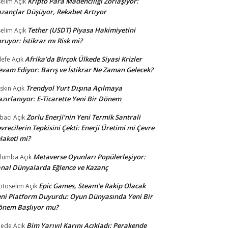
Kripto Para Madenciliği Zorlaşıyor:
selim
Açık
zançlar Düşüyor, Rekabet Artıyor
Tether (USDT) Piyasa Hakimiyetini
selim
Açık
ruyor: İstikrar mı Risk mi?
Afrika’da Birçok Ülkede Siyasi Krizler
lefe
Açık
vam Ediyor: Barış ve İstikrar Ne Zaman Gelecek?
Trendyol Yurt Dışına Açılmaya
skin
Açık
zırlanıyor: E-Ticarette Yeni Bir Dönem
Zorlu Enerji’nin Yeni Termik Santrali
bacı
Açık
vrecilerin Tepkisini Çekti: Enerji Üretimi mi Çevre
laketi mi?
Metaverse Oyunları Popülerleşiyor:
ulumba
Açık
nal Dünyalarda Eğlence ve Kazanç
Epic Games, Steam’e Rakip Olacak
otoselim
Açık
ni Platform Duyurdu: Oyun Dünyasında Yeni Bir
önem Başlıyor mu?
Bim Yarıyıl Karını Açıkladı: Perakende
dede
Açık