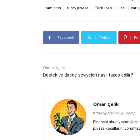
tam altın
türev piyasa
Türk lirası
usd
varil
Facebook
Twitter
Pin
Önceki İçerik
Destek ve direnç seviyeleri nasıl takas edilir?
Ömer Çelik
https://paragunlugu.com/
Finansal okur-yazarlığımı i
piyasa koşullarını yorumla