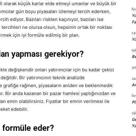
enli olarak küçük karlar elde etmeyi umanlar ve büyük bir
fe
rımcılar gün boyu piyasaları izlemeyi tercih ederken,
Yü
cih ediyor. Bazıları riskten kaçınıyor, bazıları ise
Fa
 tercihleri ​​ne olursa olsun, hepsinin ortak bir noktası
ra
rmek için iyi formüle edilmiş bir plan.
Yü
te
plan yapması gerekiyor?
Be
sm
kle değişkendir onları yatırımcılar için bu kadar çekici
eğildir. Bir yatırımcının teknik analizde
s
Ar
 ve grafiğe rağmen, piyasaların aniden ve beklenmedik
ır. Bir anda kazanan bir pazar hamlesi yaptığınızdan ve
fe
n emin olabilirsiniz. Fiyatlar bir emrin verilmesi ile
Pl
eket edebilir.
ok
Ge
Ya
ıl formüle eder?