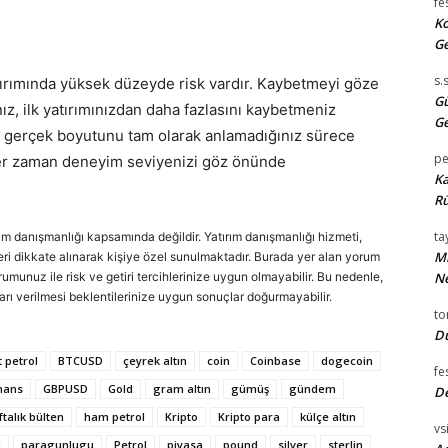
fe
Ko
Ge
s.
atırımında yüksek düzeyde risk vardır. Kaybetmeyi göze
Gü
ız, ilk yatırımınızdan daha fazlasını kaybetmeniz
Ge
 gerçek boyutunu tam olarak anlamadığınız sürece
pe
her zaman deneyim seviyenizi göz önünde
Ka
Rü
tay
rım danışmanlığı kapsamında değildir. Yatırım danışmanlığı hizmeti,
Mi
cihleri dikkate alınarak kişiye özel sunulmaktadır. Burada yer alan yorum
urumunuz ile risk ve getiri tercihlerinize uygun olmayabilir. Bu nedenle,
Ne
arı verilmesi beklentilerinize uygun sonuçlar doğurmayabilir.
t
Du
 petrol
BTCUSD
çeyrek altın
coin
Coinbase
dogecoin
fe
nans
GBPUSD
Gold
gram altın
gümüş
gündem
D
ftalık bülten
ham petrol
Kripto
Kripto para
külçe altın
vsi
a
paragunlugu
Petrol
piyasa
pound
silver
sterlin