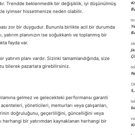
Kr
dır. Trendde beklenmedik bir değişiklik, iyi düşünülmüş
Ba
kle iyimser hissetmenize neden olabilir.
te
Ye
ması zor bir duygudur. Bununla birlikte acil bir durumda
Ba
, yatırım planınızın ise soğukkanlı ve toplanmış bir
kta fayda var.
ok
Ja
Çö
 bir yatırım planı vardır. Sizinki tamamlandığında, size
 bilerek pazarlara girebilirsiniz.
te
Ne
Ok
5,
anlamına gelmez ve gelecekteki performansı garanti
te
centeleri, yöneticileri, memurları veya çalışanları,
ba
inin doğruluğunu, geçerliliğini, güncelliğini veya
vsi
lı herhangi bir yatırımdan kaynaklanan herhangi bir
Ki