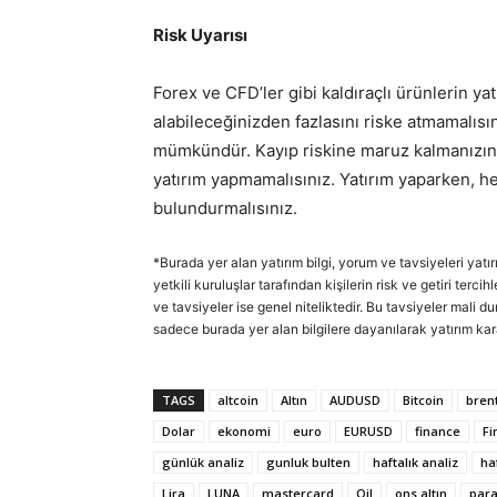
Risk Uyarısı
Forex ve CFD’ler gibi kaldıraçlı ürünlerin y
alabileceğinizden fazlasını riske atmamalısın
mümkündür. Kayıp riskine maruz kalmanızın
yatırım yapmamalısınız. Yatırım yaparken, 
bulundurmalısınız.
*Burada yer alan yatırım bilgi, yorum ve tavsiyeleri yatı
yetkili kuruluşlar tarafından kişilerin risk ve getiri ter
ve tavsiyeler ise genel niteliktedir. Bu tavsiyeler mali d
sadece burada yer alan bilgilere dayanılarak yatırım kar
TAGS
altcoin
Altın
AUDUSD
Bitcoin
brent
Dolar
ekonomi
euro
EURUSD
finance
Fi
günlük analiz
gunluk bulten
haftalık analiz
ha
Lira
LUNA
mastercard
Oil
ons altın
par