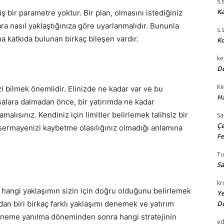
s.
Ka
ş bir parametre yoktur. Bir plan, olmasını istediğiniz
lara nasıl yaklaştığınıza göre uyarlanmalıdır. Bununla
s.
ına katkıda bulunan birkaç bileşen vardır.
Ko
ke
De
Ke
i bilmek önemlidir. Elinizde ne kadar var ve bu
Ha
salara dalmadan önce, bir yatırımda ne kadar
lısınız. Kendiniz için limitler belirlemek talihsiz bir
Sa
Çe
 sermayenizi kaybetme olasılığınız olmadığı anlamına
Fe
T
Sa
kr
da hangi yaklaşımın sizin için doğru olduğunu belirlemek
Ye
dan biri birkaç farklı yaklaşımı denemek ve yatırım
D
deneme yanılma döneminden sonra hangi stratejinin
e