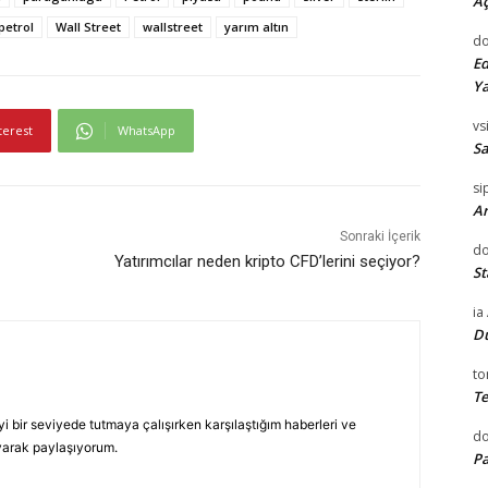
Aç
 petrol
Wall Street
wallstreet
yarım altın
do
Ed
Ya
vsi
terest
WhatsApp
Sa
si
Ar
Sonraki İçerik
do
Yatırımcılar neden kripto CFD’lerini seçiyor?
St
ia
D
to
Te
yi bir seviyede tutmaya çalışırken karşılaştığım haberleri ve
d
yarak paylaşıyorum.
Pa