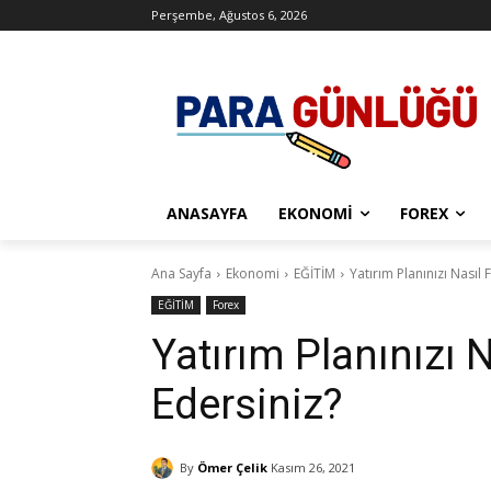
Perşembe, Ağustos 6, 2026
ANASAYFA
EKONOMI
FOREX
Ana Sayfa
Ekonomi
EĞİTİM
Yatırım Planınızı Nasıl
EĞİTİM
Forex
Yatırım Planınızı 
Edersiniz?
By
Ömer Çelik
Kasım 26, 2021