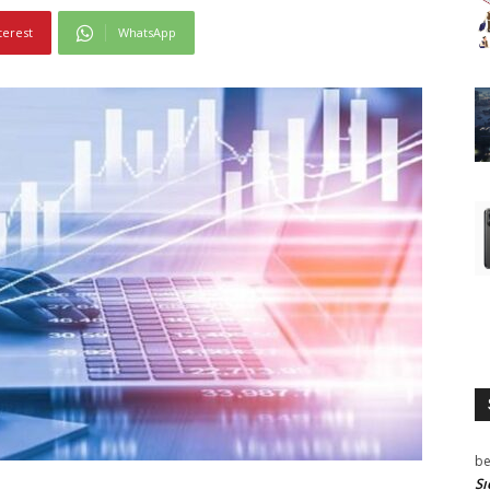
terest
WhatsApp
be
Sı