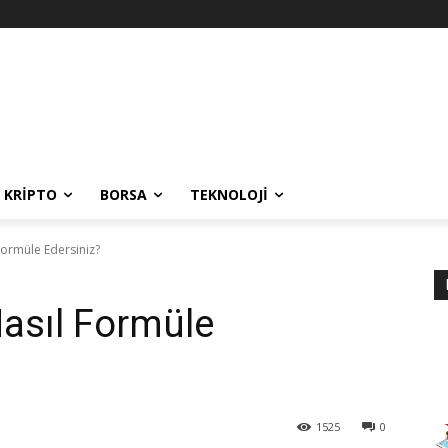
KRIPTO
BORSA
TEKNOLOJI
 Formüle Edersiniz?
Nasıl Formüle
1525
0