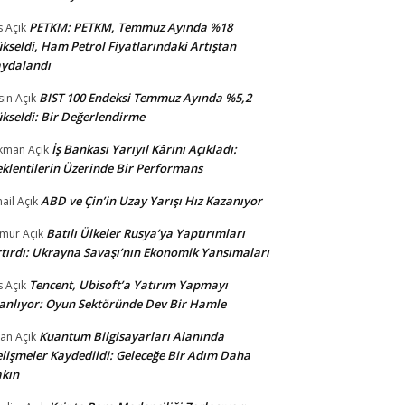
PETKM: PETKM, Temmuz Ayında %18
s
Açık
kseldi, Ham Petrol Fiyatlarındaki Artıştan
ydalandı
BIST 100 Endeksi Temmuz Ayında %5,2
sin
Açık
kseldi: Bir Değerlendirme
İş Bankası Yarıyıl Kârını Açıkladı:
kman
Açık
klentilerin Üzerinde Bir Performans
ABD ve Çin’in Uzay Yarışı Hız Kazanıyor
ail
Açık
Batılı Ülkeler Rusya’ya Yaptırımları
amur
Açık
tırdı: Ukrayna Savaşı’nın Ekonomik Yansımaları
Tencent, Ubisoft’a Yatırım Yapmayı
s
Açık
anlıyor: Oyun Sektöründe Dev Bir Hamle
Kuantum Bilgisayarları Alanında
an
Açık
lişmeler Kaydedildi: Geleceğe Bir Adım Daha
kın