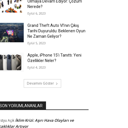
Olmaya Devam Ediyor: Çözüm
Nerede?
Eylül 6, 2023
Grand Theft Auto VI’nın Çıkış
Tarihi Duyuruldu: Beklenen Oyun
Ne Zaman Geliyor?
Eylül 5, 2023
Apple, iPhone 15’i Tanıttı: Yeni
Özellikler Neler?
Eylül 4, 2023
Devamını Göster
SON YORUMLANANLAR
İklim Krizi: Aşırı Hava Olayları ve
styu
Açık
caklıklar Artıyor