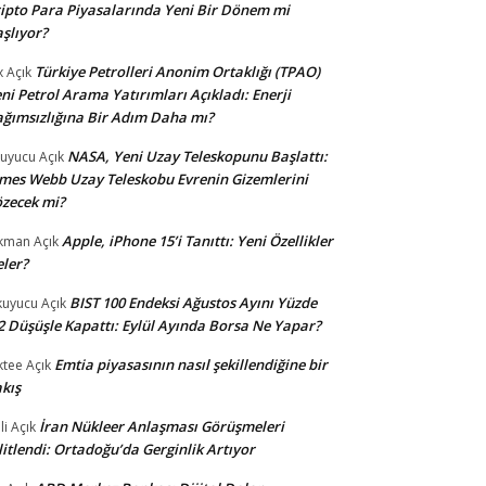
ipto Para Piyasalarında Yeni Bir Dönem mi
şlıyor?
Türkiye Petrolleri Anonim Ortaklığı (TPAO)
x
Açık
ni Petrol Arama Yatırımları Açıkladı: Enerji
ğımsızlığına Bir Adım Daha mı?
NASA, Yeni Uzay Teleskopunu Başlattı:
uyucu
Açık
mes Webb Uzay Teleskobu Evrenin Gizemlerini
zecek mi?
Apple, iPhone 15’i Tanıttı: Yeni Özellikler
kman
Açık
ler?
BIST 100 Endeksi Ağustos Ayını Yüzde
uyucu
Açık
2 Düşüşle Kapattı: Eylül Ayında Borsa Ne Yapar?
Emtia piyasasının nasıl şekillendiğine bir
ktee
Açık
kış
İran Nükleer Anlaşması Görüşmeleri
li
Açık
litlendi: Ortadoğu’da Gerginlik Artıyor