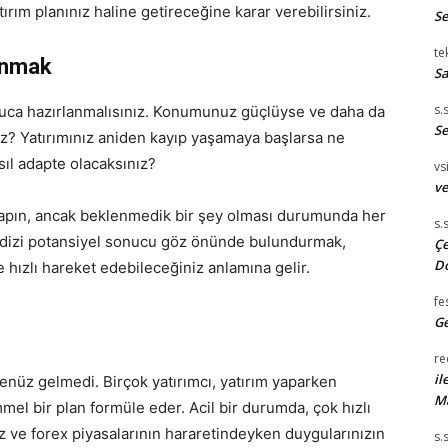
rım planınız haline getireceğine karar verebilirsiniz.
S
te
anmak
Sa
s.
nuca hazırlanmalısınız. Konumunuz güçlüyse ve daha da
Se
? Yatırımınız aniden kayıp yaşamaya başlarsa ne
sıl adapte olacaksınız?
vsi
ve
zı yapın, ancak beklenmedik bir şey olması durumunda her
s.
r dizi potansiyel sonucu göz önünde bulundurmak,
Çe
D
 hızlı hareket edebileceğiniz anlamına gelir.
fe
Ge
re
il
enüz gelmedi. Birçok yatırımcı, yatırım yaparken
M
l bir plan formüle eder. Acil bir durumda, çok hızlı
z ve forex piyasalarının hararetindeyken duygularınızın
s.