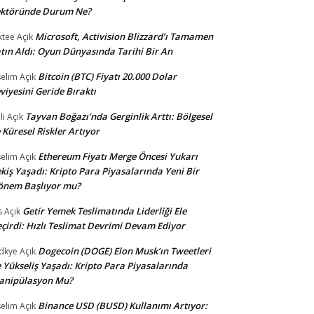
ektöründe Durum Ne?
Microsoft, Activision Blizzard’ı Tamamen
ktee
Açık
tın Aldı: Oyun Dünyasında Tarihi Bir An
Bitcoin (BTC) Fiyatı 20.000 Dolar
selim
Açık
viyesini Geride Bıraktı
Tayvan Boğazı’nda Gerginlik Arttı: Bölgesel
li
Açık
 Küresel Riskler Artıyor
Ethereum Fiyatı Merge Öncesi Yukarı
selim
Açık
kiş Yaşadı: Kripto Para Piyasalarında Yeni Bir
önem Başlıyor mu?
Getir Yemek Teslimatında Liderliği Ele
s
Açık
çirdi: Hızlı Teslimat Devrimi Devam Ediyor
Dogecoin (DOGE) Elon Musk’ın Tweetleri
dkye
Açık
e Yükseliş Yaşadı: Kripto Para Piyasalarında
anipülasyon Mu?
Binance USD (BUSD) Kullanımı Artıyor:
selim
Açık