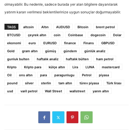
olmayabilir. Bu nedenle, sadece burada yer alan bilgilere dayanılarak
yatırım kararı verilmesi beklentilerinize uygun sonuçlar doğurmayabilir.
TAGS
altcoin
Altın
AUDUSD
Bitcoin
brent petrol
BTCUSD
çeyrek altın
coin
Coinbase
dogecoin
Dolar
ekonomi
euro
EURUSD
finance
Finans
GBPUSD
Gold
gram altın
gümüş
gündem
günlük analiz
gunluk bulten
haftalık analiz
haftalık bülten
ham petrol
Kripto
Kripto para
külçe altın
Lira
LUNA
mastercard
Oil
ons altın
para
paragunlugu
Petrol
piyasa
pound
silver
sterlin
tam altın
türev piyasa
Türk lirası
usd
varil petrol
Wall Street
wallstreet
yarım altın