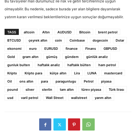
Bu tavsiyeler mali durumunuz ile risk ve getiri tercihlerinize uygun
olmayabilir. Bu nedenle, sadece burada yer alan bilgilere dayanılarak
yatırım kararı verilmesi beklentilerinize uygun sonuçlar doğurmayabilir.
TAGS
altcoin
Altın
AUDUSD
Bitcoin
brent petrol
BTCUSD
çeyrek altın
coin
Coinbase
dogecoin
Dolar
ekonomi
euro
EURUSD
finance
Finans
GBPUSD
Gold
gram altın
gümüş
gündem
günlük analiz
gunluk bulten
haftalık analiz
haftalık bülten
ham petrol
Kripto
Kripto para
külçe altın
Lira
LUNA
mastercard
Oil
ons altın
para
paragunlugu
Petrol
piyasa
pound
silver
sterlin
tam altın
türev piyasa
Türk lirası
usd
varil petrol
Wall Street
wallstreet
yarım altın