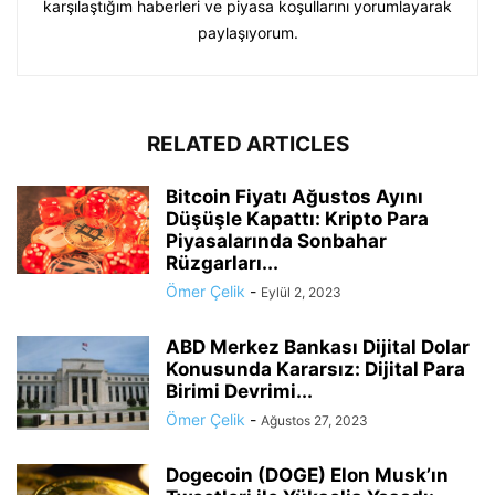
karşılaştığım haberleri ve piyasa koşullarını yorumlayarak
paylaşıyorum.
RELATED ARTICLES
Bitcoin Fiyatı Ağustos Ayını
Düşüşle Kapattı: Kripto Para
Piyasalarında Sonbahar
Rüzgarları...
Ömer Çelik
-
Eylül 2, 2023
ABD Merkez Bankası Dijital Dolar
Konusunda Kararsız: Dijital Para
Birimi Devrimi...
Ömer Çelik
-
Ağustos 27, 2023
Dogecoin (DOGE) Elon Musk’ın