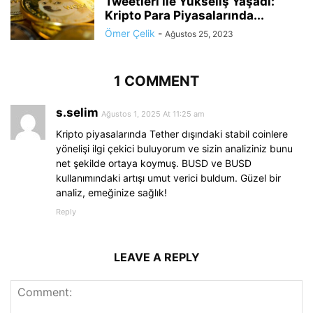
Tweetleri ile Yükseliş Yaşadı:
Kripto Para Piyasalarında...
Ömer Çelik
-
Ağustos 25, 2023
1 COMMENT
s.selim
Ağustos 1, 2025 At 11:25 am
Kripto piyasalarında Tether dışındaki stabil coinlere
yönelişi ilgi çekici buluyorum ve sizin analiziniz bunu
net şekilde ortaya koymuş. BUSD ve BUSD
kullanımındaki artışı umut verici buldum. Güzel bir
analiz, emeğinize sağlık!
Reply
LEAVE A REPLY