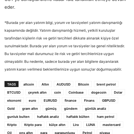
eder.
*Burada yer alan yatırım bilgi, yorum ve tavsiyeleri yatırım danışmanlığı
kapsamında değildir. Yatırım danışmanlığı hizmeti, yetkili kuruluşlar
tarafından kişilerin risk ve getiri tercihleri dikkate alınarak kişiye özel
sunulmaktadır. Burada yer alan yorum ve tavsiyeler ise genel niteliktedir.
Bu tavsiyeler mali durumunuz ile risk ve getiri tercihlerinize uygun
olmayabilir. Bu nedenle, sadece burada yer alan bilgilere dayanılarak
yatırım kararı verilmesi beklentilerinize uygun sonuçlar doğurmayabilir.
TAGS
altcoin
Altın
AUDUSD
Bitcoin
brent petrol
BTCUSD
çeyrek altın
coin
Coinbase
dogecoin
Dolar
ekonomi
euro
EURUSD
finance
Finans
GBPUSD
Gold
gram altın
gümüş
gündem
günlük analiz
gunluk bulten
haftalık analiz
haftalık bülten
ham petrol
Kripto
Kripto para
külçe altın
Lira
LUNA
mastercard
Oil
ons altın
para
paragunlugu
Petrol
piyasa