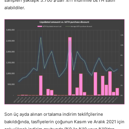
sahipleri yaklaşık 3.700 $’dan %11 indirimle bETH satın
alabildiler.
Son üç ayda alınan ortalama indirim teklifçilerine
bakıldığında, tasfiyelerin çoğunun Kasım ve Aralık 2021 için