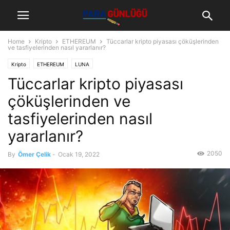
Home
Kripto
ETHEREUM
Tüccarlar kripto piyasası çöküşlerinden
ve tasfiyelerinden nasıl yararlanır?
Kripto
ETHEREUM
LUNA
Tüccarlar kripto piyasası
çöküşlerinden ve
tasfiyelerinden nasıl
yararlanır?
2050
By
Ömer Çelik
-
Ocak 19, 2022