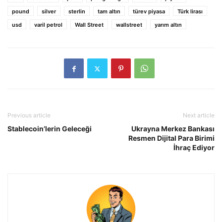
pound
silver
sterlin
tam altın
türev piyasa
Türk lirası
usd
varil petrol
Wall Street
wallstreet
yarım altın
Previous article
Next article
Stablecoin’lerin Geleceği
Ukrayna Merkez Bankası
Resmen Dijital Para Birimi
İhraç Ediyor