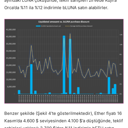
ayındaki LUNA çöküşünde, teklif sahipleri zirvede Kujira
Orca’da %11 ila %12 indirimle bLUNA satın alabilirler.
Benzer şekilde (Şekil 4’te gösterilmektedir), Ether fiyatı 16
Kasım’da 4.600 $ seviyesinden 4.100 $’a düştüğünde, teklif