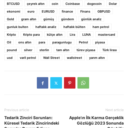
BTCUSD
çeyrek altın
coin
Coinbase
dogecoin
Dolar
ekonomi
euro
EURUSD
finance
Finans
GBPUSD
Gold
gram altın
gümüş
gündem
günlük analiz
gunluk bulten
haftalık analiz
haftalık bülten
ham petrol
Kripto
Kripto para
külçe altın
Lira
LUNA
mastercard
Oil
ons altın
para
paragunlugu
Petrol
piyasa
pound
silver
sterlin
tam altın
türev piyasa
Türk lirası
usd
varil petrol
Wall Street
wallstreet
yarım altın
Previous article
Next article
Tedarik Zinciri Sorunları:
Apple’ın İlk Karma Gerçeklik
Küresel Tedarik Zincirindeki
Gözlüğü 2023 Sonunda