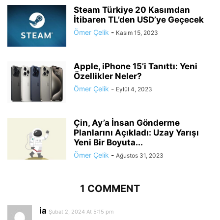
Steam Türkiye 20 Kasımdan
İtibaren TL’den USD’ye Geçecek
Ömer Çelik
-
Kasım 15, 2023
Apple, iPhone 15’i Tanıttı: Yeni
Özellikler Neler?
Ömer Çelik
-
Eylül 4, 2023
Çin, Ay’a İnsan Gönderme
Planlarını Açıkladı: Uzay Yarışı
Yeni Bir Boyuta...
Ömer Çelik
-
Ağustos 31, 2023
1 COMMENT
ia
Şubat 2, 2024 At 5:15 pm