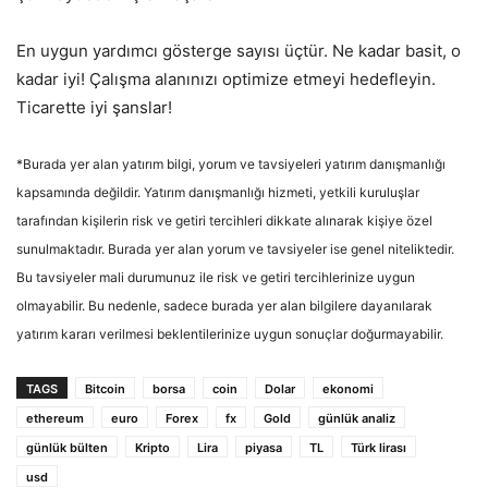
En uygun yardımcı gösterge sayısı üçtür. Ne kadar basit, o
kadar iyi! Çalışma alanınızı optimize etmeyi hedefleyin.
Ticarette iyi şanslar!
*Burada yer alan yatırım bilgi, yorum ve tavsiyeleri yatırım danışmanlığı
kapsamında değildir. Yatırım danışmanlığı hizmeti, yetkili kuruluşlar
tarafından kişilerin risk ve getiri tercihleri dikkate alınarak kişiye özel
sunulmaktadır. Burada yer alan yorum ve tavsiyeler ise genel niteliktedir.
Bu tavsiyeler mali durumunuz ile risk ve getiri tercihlerinize uygun
olmayabilir. Bu nedenle, sadece burada yer alan bilgilere dayanılarak
yatırım kararı verilmesi beklentilerinize uygun sonuçlar doğurmayabilir.
TAGS
Bitcoin
borsa
coin
Dolar
ekonomi
ethereum
euro
Forex
fx
Gold
günlük analiz
günlük bülten
Kripto
Lira
piyasa
TL
Türk lirası
usd