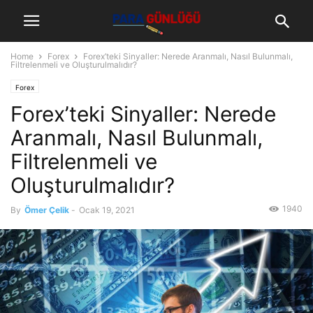
Home
Forex
Forex’teki Sinyaller: Nerede Aranmalı, Nasıl Bulunmalı,
Filtrelenmeli ve Oluşturulmalıdır?
Forex
Forex’teki Sinyaller: Nerede
Aranmalı, Nasıl Bulunmalı,
Filtrelenmeli ve
Oluşturulmalıdır?
1940
By
Ömer Çelik
-
Ocak 19, 2021