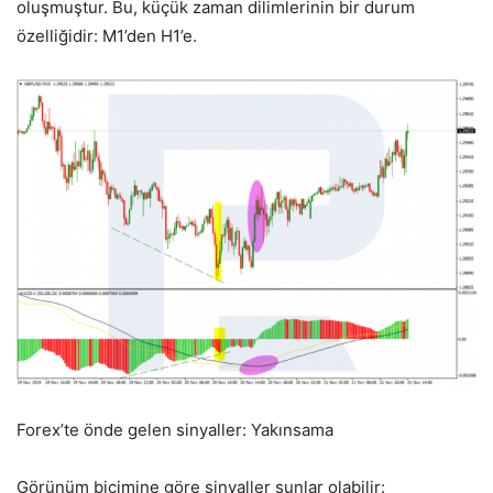
oluşmuştur. Bu, küçük zaman dilimlerinin bir durum
özelliğidir: M1’den H1’e.
Forex’te önde gelen sinyaller: Yakınsama
Görünüm biçimine göre sinyaller şunlar olabilir: