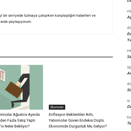
D
vsi
yi bir seviyede tutmaya çalışırken karşılaştığım haberleri ve
Aç
yarak paylaşıyorum.
do
Ed
Ya
vsi
Sa
si
Ar
do
St
ia
D
Ekonomi
rımcılar Ağustos Ayında
Enflasyon Beklentileri Arttı,
to
’den Fazla Satış Yaptı:
Yatırımcılar Güven Endeksi Düştü:
Te
’nı Neler Bekliyor?
Ekonomide Durgunluk Mu Geliyor?