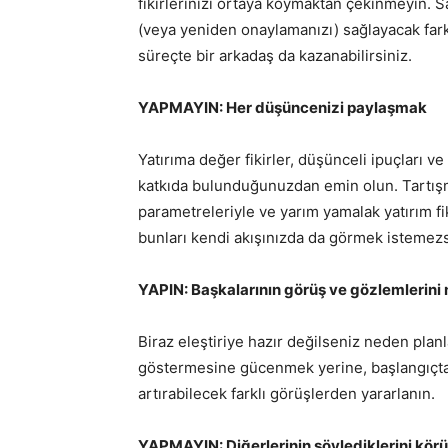
fikirlerinizi ortaya koymaktan çekinmeyin. S
(veya yeniden onaylamanızı) sağlayacak fark
süreçte bir arkadaş da kazanabilirsiniz.
YAPMAYIN: Her düşüncenizi paylaşmak
Yatırıma değer fikirler, düşünceli ipuçları v
katkıda bulunduğunuzdan emin olun. Tartışmala
parametreleriyle ve yarım yamalak yatırım fik
bunları kendi akışınızda da görmek istemezs
YAPIN: Başkalarının görüş ve gözlemlerini n
Biraz eleştiriye hazır değilseniz neden planl
göstermesine gücenmek yerine, başlangıçtaki s
artırabilecek farklı görüşlerden yararlanın.
YAPMAYIN: Diğerlerinin söylediklerini kör