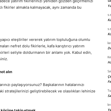
Ge
adece yatırım fikirlerinizi yeniden gözden geçirmenizi
Ya
lı fikirler almakla kalmayacak, aynı zamanda bu
s.
Ka
s.
Ko
e yapıcı eleştiriler vererek yatırım topluluğuna olumlu
ke
rı nefret dolu fikirlerle, kafa karıştırıcı yatırım
De
irleri seliyle doldurmanın bir anlamı yok. Kabul edin,
Ke
iniz.
Ha
Sa
ot alın
Çe
Fe
arınızı paylaşıyorsunuz? Başkalarının hatalarınızı
T
tratejilerinizi geliştirebilecek ve olasılıkları lehinize
Sa
kr
Ye
ü körüne takip etmek