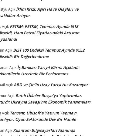
İklim Krizi: Aşırı Hava Olayları ve
styu
Açık
caklıklar Artıyor
PETKM: PETKM, Temmuz Ayında %18
s
Açık
kseldi, Ham Petrol Fiyatlarındaki Artıştan
ydalandı
BIST 100 Endeksi Temmuz Ayında %5,2
sin
Açık
kseldi: Bir Değerlendirme
İş Bankası Yarıyıl Kârını Açıkladı:
kman
Açık
klentilerin Üzerinde Bir Performans
ABD ve Çin’in Uzay Yarışı Hız Kazanıyor
ail
Açık
Batılı Ülkeler Rusya’ya Yaptırımları
amur
Açık
tırdı: Ukrayna Savaşı’nın Ekonomik Yansımaları
Tencent, Ubisoft’a Yatırım Yapmayı
s
Açık
anlıyor: Oyun Sektöründe Dev Bir Hamle
Kuantum Bilgisayarları Alanında
an
Açık