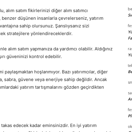
be
u, alım satım fikirlerinizi diğer alım satımcı
Sı
llı, benzer düşünen insanlarla çevrelerseniz, yatırım
avantajına sahip olursunuz. Şanslıysanız sizi
fe
Yü
cek stratejilere yönlendireceklerdir.
Fa
nle alım satım yapmanıza da yardımcı olabilir. Aldığınız
ra
Yü
şırı güveninizi kontrol edebilir.
te
rini paylaşmaktan hoşlanmıyor. Bazı yatırımcılar, diğer
Be
a, sabra, güvene veya enerjiye sahip değildir. Ancak
sm
umlardaki yatırım tartışmalarını gözden geçirdikten
s
Ar
fe
Pl
takas edecek kadar eminsinizdir. En iyi yatırım
ok