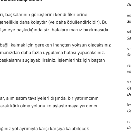
D
ri, başkalarının görüşlerini kendi fikirlerine
e
S
genellikle daha kolaydır (ve daha ödüllendiricidir). Bu
s düşmeye başladığında sizi hatalara maruz bırakmasıdır.
te
Sa
 bağlı kalmak için gereken inançtan yoksun olacaksınız
s.
manızdan daha fazla uygulama hatası yapacaksınız.
Se
şkalarını suçlayabilirsiniz. İşlemleriniz için baştan
vsi
ve
s.
Çe
D
r, alım satım tavsiyeleri dışında, bir yatırımcının
fe
larak kârlı olma yolunu kolaylaştırmaya yardımcı
Ge
re
il
tığınız yol ayrımıyla karşı karşıya kalabilecek