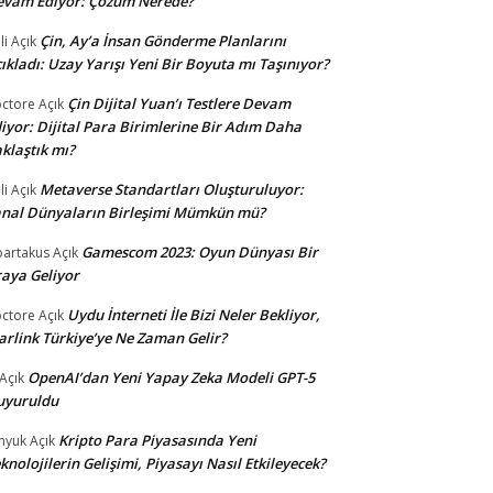
evam Ediyor: Çözüm Nerede?
Çin, Ay’a İnsan Gönderme Planlarını
li
Açık
ıkladı: Uzay Yarışı Yeni Bir Boyuta mı Taşınıyor?
Çin Dijital Yuan’ı Testlere Devam
ctore
Açık
iyor: Dijital Para Birimlerine Bir Adım Daha
klaştık mı?
Metaverse Standartları Oluşturuluyor:
li
Açık
nal Dünyaların Birleşimi Mümkün mü?
Gamescom 2023: Oyun Dünyası Bir
partakus
Açık
aya Geliyor
Uydu İnterneti İle Bizi Neler Bekliyor,
ctore
Açık
arlink Türkiye’ye Ne Zaman Gelir?
OpenAI’dan Yeni Yapay Zeka Modeli GPT-5
Açık
uyuruldu
Kripto Para Piyasasında Yeni
nyuk
Açık
knolojilerin Gelişimi, Piyasayı Nasıl Etkileyecek?