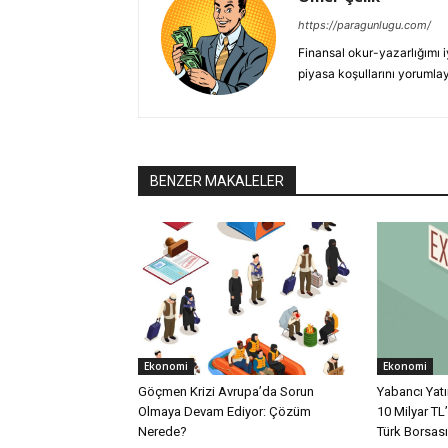
https://paragunlugu.com/
Finansal okur-yazarlığımı i
piyasa koşullarını yorumla
BENZER MAKALELER
Ekonomi
Ekonomi
Göçmen Krizi Avrupa’da Sorun
Yabancı Yatı
Olmaya Devam Ediyor: Çözüm
10 Milyar TL
Nerede?
Türk Borsası