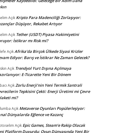
lişmeler Kaydedildi: Geleceğe Bir Adım Daha
kın
Kripto Para Madenciliği Zorlaşıyor:
selim
Açık
zançlar Düşüyor, Rekabet Artıyor
Tether (USDT) Piyasa Hakimiyetini
selim
Açık
ruyor: İstikrar mı Risk mi?
Afrika’da Birçok Ülkede Siyasi Krizler
lefe
Açık
vam Ediyor: Barış ve İstikrar Ne Zaman Gelecek?
Trendyol Yurt Dışına Açılmaya
skin
Açık
zırlanıyor: E-Ticarette Yeni Bir Dönem
Zorlu Enerji’nin Yeni Termik Santrali
bacı
Açık
vrecilerin Tepkisini Çekti: Enerji Üretimi mi Çevre
laketi mi?
Metaverse Oyunları Popülerleşiyor:
ulumba
Açık
nal Dünyalarda Eğlence ve Kazanç
Epic Games, Steam’e Rakip Olacak
otoselim
Açık
ni Platform Duyurdu: Oyun Dünyasında Yeni Bir