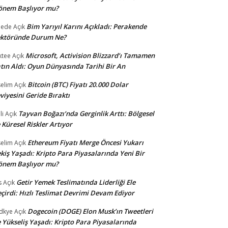
önem Başlıyor mu?
Bim Yarıyıl Karını Açıkladı: Perakende
dede
Açık
ektöründe Durum Ne?
Microsoft, Activision Blizzard’ı Tamamen
ktee
Açık
tın Aldı: Oyun Dünyasında Tarihi Bir An
Bitcoin (BTC) Fiyatı 20.000 Dolar
selim
Açık
viyesini Geride Bıraktı
Tayvan Boğazı’nda Gerginlik Arttı: Bölgesel
li
Açık
 Küresel Riskler Artıyor
Ethereum Fiyatı Merge Öncesi Yukarı
selim
Açık
kiş Yaşadı: Kripto Para Piyasalarında Yeni Bir
önem Başlıyor mu?
Getir Yemek Teslimatında Liderliği Ele
s
Açık
çirdi: Hızlı Teslimat Devrimi Devam Ediyor
Dogecoin (DOGE) Elon Musk’ın Tweetleri
dkye
Açık
e Yükseliş Yaşadı: Kripto Para Piyasalarında