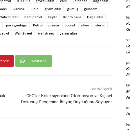
vsi
 petrol
BTCUSD
çeyrek altın
coin
Coinbase
dogecoin
Ki
nans
GBPUSD
Gold
gram altın
gümüş
gündem
ftalık bülten
ham petrol
Kripto
Kripto para
külçe altın
fe
Ko
a
paragunlugu
Petrol
piyasa
pound
silver
sterlin
Ge
 petrol
Wall Street
wallstreet
yarım altın
s.
Gü
Ge
terest
WhatsApp
pe
Ka
Rü
tay
Sonraki İçerik
Mi
mak
CFO’lar Koleksiyonların Otomasyon ve Kişisel
Ne
Dokunuş Dengesine İhtiyaç Duyduğunu Söylüyor
t
Du
fe