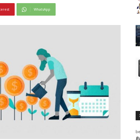
terest
WhatsApp
be
Ba