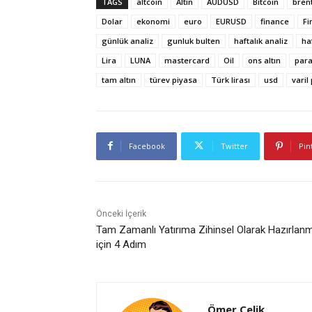
TAGS
altcoin
Altın
AUDUSD
Bitcoin
brent
Dolar
ekonomi
euro
EURUSD
finance
Fi
günlük analiz
gunluk bulten
haftalık analiz
ha
Lira
LUNA
mastercard
Oil
ons altın
par
tam altın
türev piyasa
Türk lirası
usd
varil
Facebook
Twitter
Pin
Önceki İçerik
Tam Zamanlı Yatırıma Zihinsel Olarak Hazırlan
için 4 Adım
Ömer Çelik