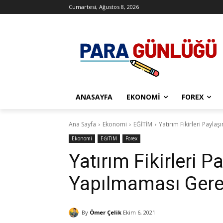
Cumartesi, Ağustos 8, 2026
ANASAYFA
EKONOMI
FOREX
Ana Sayfa
Ekonomi
EĞİTİM
Yatırım Fikirleri Payl
Ekonomi
EĞİTİM
Forex
Yatırım Fikirleri 
Yapılmaması Gere
By
Ömer Çelik
Ekim 6, 2021