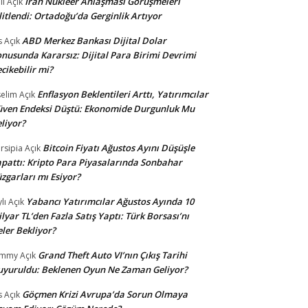
İran Nükleer Anlaşması Görüşmeleri
li
Açık
litlendi: Ortadoğu’da Gerginlik Artıyor
ABD Merkez Bankası Dijital Dolar
s
Açık
nusunda Kararsız: Dijital Para Birimi Devrimi
cikebilir mi?
Enflasyon Beklentileri Arttı, Yatırımcılar
selim
Açık
ven Endeksi Düştü: Ekonomide Durgunluk Mu
liyor?
Bitcoin Fiyatı Ağustos Ayını Düşüşle
rsipia
Açık
pattı: Kripto Para Piyasalarında Sonbahar
zgarları mı Esiyor?
Yabancı Yatırımcılar Ağustos Ayında 10
lı
Açık
lyar TL’den Fazla Satış Yaptı: Türk Borsası’nı
ler Bekliyor?
Grand Theft Auto VI’nın Çıkış Tarihi
ommy
Açık
yuruldu: Beklenen Oyun Ne Zaman Geliyor?
Göçmen Krizi Avrupa’da Sorun Olmaya
s
Açık