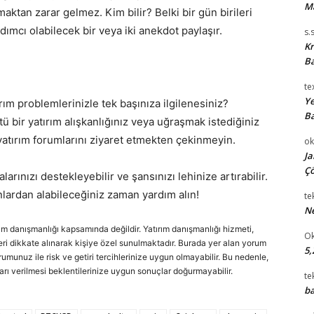
M
aktan zarar gelmez. Kim bilir? Belki bir gün birileri
mcı olabilecek bir veya iki anekdot paylaşır.
s.
Kr
Ba
te
Ye
ım problemlerinizle tek başınıza ilgilenesiniz?
Ba
kötü bir yatırım alışkanlığınız veya uğraşmak istediğiniz
 yatırım forumlarını ziyaret etmekten çekinmeyin.
ok
Ja
Çö
arınızı destekleyebilir ve şansınızı lehinize artırabilir.
onlardan alabileceğiniz zaman yardım alın!
te
Ne
rım danışmanlığı kapsamında değildir. Yatırım danışmanlığı hizmeti,
Ok
cihleri dikkate alınarak kişiye özel sunulmaktadır. Burada yer alan yorum
5,
urumunuz ile risk ve getiri tercihlerinize uygun olmayabilir. Bu nedenle,
arı verilmesi beklentilerinize uygun sonuçlar doğurmayabilir.
te
ba