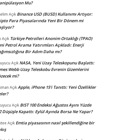
anipülasyon Mu?
Binance USD (BUSD) Kullanımı Artıyor:
selim
Açık
ipto Para Piyasalarında Yeni Bir Dönem mi
şlıyor?
Türkiye Petrolleri Anonim Ortaklığı (TPAO)
x
Açık
ni Petrol Arama Yatırımları Açıkladı: Enerji
ğımsızlığına Bir Adım Daha mı?
NASA, Yeni Uzay Teleskopunu Başlattı:
uyucu
Açık
mes Webb Uzay Teleskobu Evrenin Gizemlerini
zecek mi?
Apple, iPhone 15’i Tanıttı: Yeni Özellikler
kman
Açık
ler?
BIST 100 Endeksi Ağustos Ayını Yüzde
uyucu
Açık
2 Düşüşle Kapattı: Eylül Ayında Borsa Ne Yapar?
Emtia piyasasının nasıl şekillendiğine bir
ktee
Açık
kış