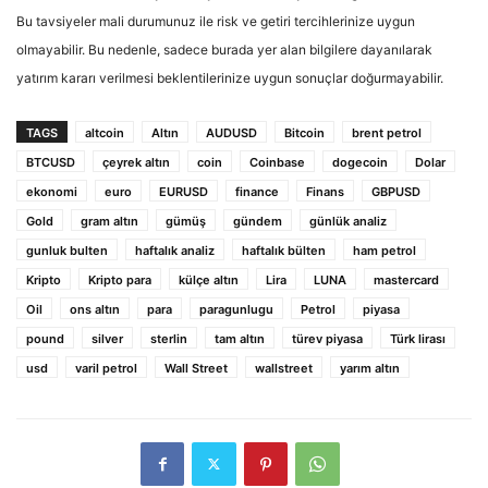
Bu tavsiyeler mali durumunuz ile risk ve getiri tercihlerinize uygun
olmayabilir. Bu nedenle, sadece burada yer alan bilgilere dayanılarak
yatırım kararı verilmesi beklentilerinize uygun sonuçlar doğurmayabilir.
TAGS
altcoin
Altın
AUDUSD
Bitcoin
brent petrol
BTCUSD
çeyrek altın
coin
Coinbase
dogecoin
Dolar
ekonomi
euro
EURUSD
finance
Finans
GBPUSD
Gold
gram altın
gümüş
gündem
günlük analiz
gunluk bulten
haftalık analiz
haftalık bülten
ham petrol
Kripto
Kripto para
külçe altın
Lira
LUNA
mastercard
Oil
ons altın
para
paragunlugu
Petrol
piyasa
pound
silver
sterlin
tam altın
türev piyasa
Türk lirası
usd
varil petrol
Wall Street
wallstreet
yarım altın