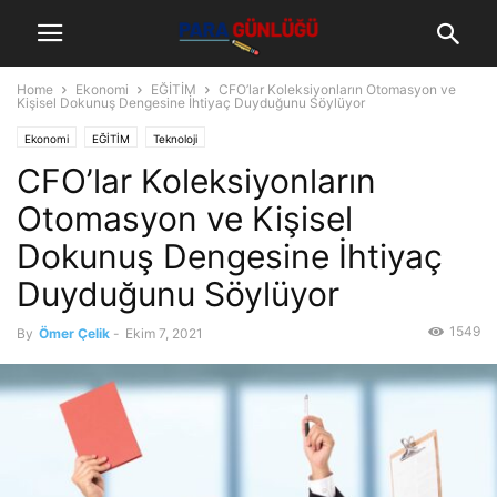
Home
Ekonomi
EĞİTİM
CFO’lar Koleksiyonların Otomasyon ve
Kişisel Dokunuş Dengesine İhtiyaç Duyduğunu Söylüyor
Ekonomi
EĞİTİM
Teknoloji
CFO’lar Koleksiyonların
Otomasyon ve Kişisel
Dokunuş Dengesine İhtiyaç
Duyduğunu Söylüyor
1549
By
Ömer Çelik
-
Ekim 7, 2021