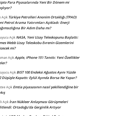
ipto Para Piyasalarında Yeni Bir Dönem mi
şlıyor?
Türkiye Petrolleri Anonim Ortaklığı (TPAO)
x
Açık
ni Petrol Arama Yatırımları Açıkladı: Enerji
ğımsızlığına Bir Adım Daha mı?
NASA, Yeni Uzay Teleskopunu Başlattı:
uyucu
Açık
mes Webb Uzay Teleskobu Evrenin Gizemlerini
zecek mi?
Apple, iPhone 15’i Tanıttı: Yeni Özellikler
kman
Açık
ler?
BIST 100 Endeksi Ağustos Ayını Yüzde
uyucu
Açık
2 Düşüşle Kapattı: Eylül Ayında Borsa Ne Yapar?
Emtia piyasasının nasıl şekillendiğine bir
ktee
Açık
kış
İran Nükleer Anlaşması Görüşmeleri
li
Açık
litlendi: Ortadoğu’da Gerginlik Artıyor