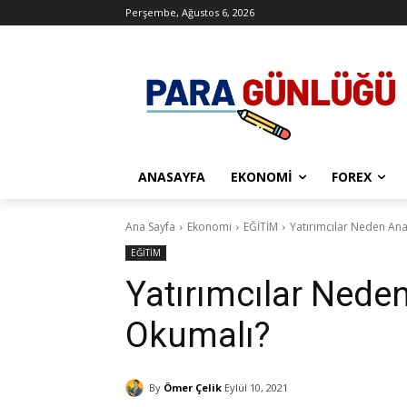
Perşembe, Ağustos 6, 2026
ANASAYFA
EKONOMI
FOREX
Ana Sayfa
Ekonomi
EĞİTİM
Yatırımcılar Neden Ana
EĞİTİM
Yatırımcılar Neden
Okumalı?
By
Ömer Çelik
Eylül 10, 2021