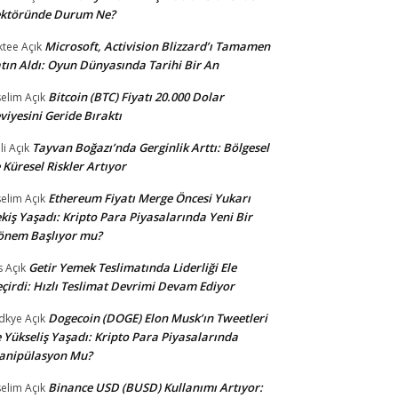
ektöründe Durum Ne?
Microsoft, Activision Blizzard’ı Tamamen
ktee
Açık
tın Aldı: Oyun Dünyasında Tarihi Bir An
Bitcoin (BTC) Fiyatı 20.000 Dolar
selim
Açık
viyesini Geride Bıraktı
Tayvan Boğazı’nda Gerginlik Arttı: Bölgesel
li
Açık
 Küresel Riskler Artıyor
Ethereum Fiyatı Merge Öncesi Yukarı
selim
Açık
kiş Yaşadı: Kripto Para Piyasalarında Yeni Bir
önem Başlıyor mu?
Getir Yemek Teslimatında Liderliği Ele
s
Açık
çirdi: Hızlı Teslimat Devrimi Devam Ediyor
Dogecoin (DOGE) Elon Musk’ın Tweetleri
dkye
Açık
e Yükseliş Yaşadı: Kripto Para Piyasalarında
anipülasyon Mu?
Binance USD (BUSD) Kullanımı Artıyor:
selim
Açık