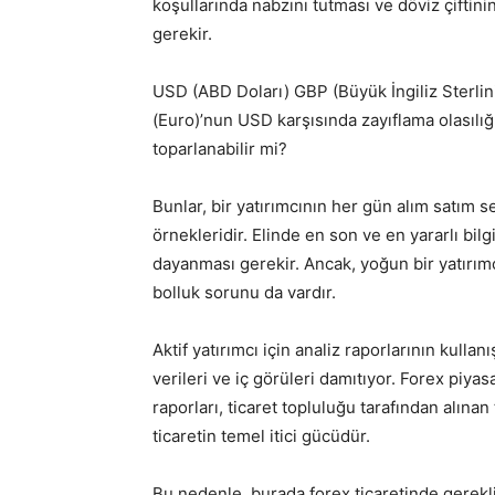
koşullarında nabzını tutması ve döviz çiftini
gerekir.
USD (ABD Doları) GBP (Büyük İngiliz Sterlin
(Euro)’nun USD karşısında zayıflama olasılı
toparlanabilir mi?
Bunlar, bir yatırımcının her gün alım satım 
örnekleridir. Elinde en son ve en yararlı bi
dayanması gerekir. Ancak, yoğun bir yatırımcı
bolluk sorunu da vardır.
Aktif yatırımcı için analiz raporlarının kullan
verileri ve iç görüleri damıtıyor. Forex piyasa
raporları, ticaret topluluğu tarafından alınan 
ticaretin temel itici gücüdür.
Bu nedenle, burada forex ticaretinde gerekli 