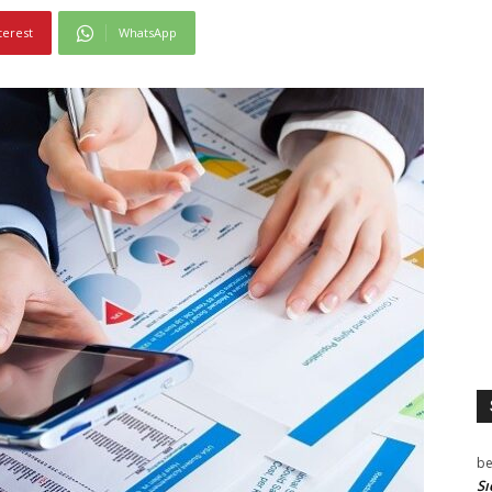
terest
WhatsApp
be
Sı