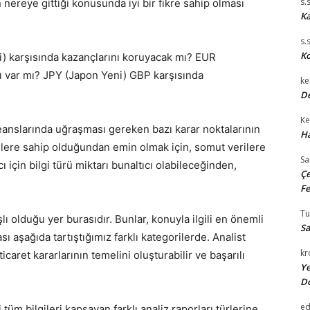
s.
n nereye gittiği konusunda iyi bir fikre sahip olması
Ka
s.
Ko
i) karşısında kazançlarını koruyacak mı? EUR
ğı var mı? JPY (Japon Yeni) GBP karşısında
ke
De
Ke
seanslarında uğraşması gereken bazı karar noktalarının
Ha
lgilere sahip olduğundan emin olmak için, somut verilere
Sa
 için bilgi türü miktarı bunaltıcı olabileceğinden,
Çe
Fe
T
ışlı olduğu yer burasıdır. Bunlar, konuyla ilgili en önemli
Sa
sı aşağıda tartıştığımız farklı kategorilerde. Analist
kr
ticaret kararlarının temelini oluşturabilir ve başarılı
Ye
D
e
tüm bilgileri kapsayan farklı analiz raporları türlerine