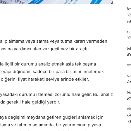
fe
Yü
Fa
?
ra
Yü
yon alıp almama veya satma veya tutma kararı vermeden
amasına yardımcı olan vazgeçilmez bir araçtır.
te
Be
yla ilgili bir durumu analiz etmek asla tek başına
sm
e yapıldığından, sadece bir para birimini incelemek
s
 diğerini fiyat hareketi seviyelerinde etkiler.
Ar
fe
piyasadaki durumu izlemesi zorunlu hale gelir. Bu, analiz
Pl
da gerekli hale geldiği yerdir.
ok
Ge
veya değişimi meydana getiren güçleri anlamak için
Ya
nlama ve tahmin anlamında, bir yatırımcının piyasa