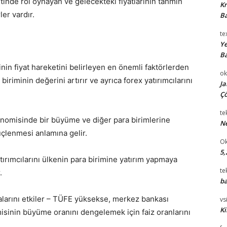
etinde rol oynayan ve gelecekteki fiyatlarının tahmin
Kr
ler vardır.
Ba
te
Ye
Ba
rinin fiyat hareketini belirleyen en önemli faktörlerden
ok
 biriminin değerini artırır ve ayrıca forex yatırımcılarını
Ja
Çö
te
nomisinde bir büyüme ve diğer para birimlerine
Ne
üçlenmesi anlamına gelir.
Ok
5,
tırımcılarını ülkenin para birimine yatırım yapmaya
te
.
ba
alarını etkiler – TÜFE yüksekse, merkez bankası
vsi
Ki
sinin büyüme oranını dengelemek için faiz oranlarını