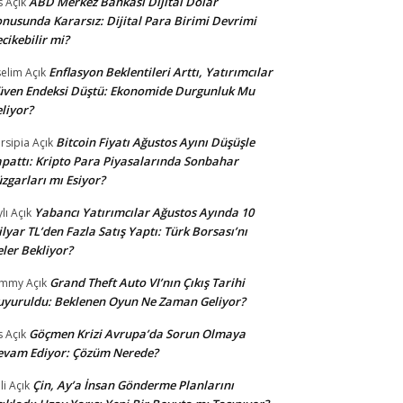
ABD Merkez Bankası Dijital Dolar
s
Açık
nusunda Kararsız: Dijital Para Birimi Devrimi
cikebilir mi?
Enflasyon Beklentileri Arttı, Yatırımcılar
selim
Açık
ven Endeksi Düştü: Ekonomide Durgunluk Mu
liyor?
Bitcoin Fiyatı Ağustos Ayını Düşüşle
rsipia
Açık
pattı: Kripto Para Piyasalarında Sonbahar
zgarları mı Esiyor?
Yabancı Yatırımcılar Ağustos Ayında 10
lı
Açık
lyar TL’den Fazla Satış Yaptı: Türk Borsası’nı
ler Bekliyor?
Grand Theft Auto VI’nın Çıkış Tarihi
ommy
Açık
yuruldu: Beklenen Oyun Ne Zaman Geliyor?
Göçmen Krizi Avrupa’da Sorun Olmaya
s
Açık
evam Ediyor: Çözüm Nerede?
Çin, Ay’a İnsan Gönderme Planlarını
li
Açık