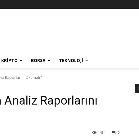
KRIPTO
BORSA
TEKNOLOJI
liz Raporlarını Okumalı?
 Analiz Raporlarını
1484
0