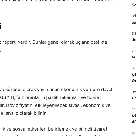
S
te
Sa
i
s.
Se
 raporu vardır. Bunlar genel olarak üç ana başlıkta
.
vsi
ve
s.
Çe
D
n ve küresel olarak yayınlanan ekonomik verilere dayalı
fe
GSYİH, faiz oranları, işsizlik rakamları ve ticaret
Ge
lir. Döviz fiyatını etkileyebilecek siyasi, ekonomik ve
re
l analiz olarak bilinir.
il
M
ik ve sosyal etkenleri belirlemek ve bilinçli ticaret
s.