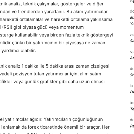
Aç
knik analiz, teknik çalışmalar, göstergeler ve diğer
şından ve trendlerden yararlanır. Bu akım yatırımcılar
do
Ed
, hareketli ortalamalar ve hareketli ortalama yakınsama
Ya
i (RSI) gibi piyasa gücü veya momentum
gösterge kullanabilir veya birden fazla teknik göstergeyi
vsi
Sa
emlidir çünkü bir yatırımcının bir piyasaya ne zaman
yardımcı olabilir.
si
Ar
knik analiz 1 dakika ile 5 dakika arası zaman çizelgesi
do
vadeli pozisyon tutan yatırımcılar için, alım satım
St
rafikler veya günlük grafikler gibi daha uzun olması
ia
D
to
Te
l yatırımcılar ağıdır. Yatırımcıların çoğunluğunun
d
Pa
ni anlamak da forex ticaretinde önemli bir araçtır. Her