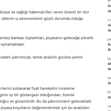
fe
Ko
Ge
zeyi ve sağlığı hakkında fikir veren önemli bir itici
ir ülkenin iç ekonomisinin güçlü durumda olduğu
s.
Gü
Ge
rkez bankası toplantıları, piyasanın geleceğe yönelik
pe
l oynamaktadır.
Ka
Rü
 vadeli yatırımcılar, temel analizin gücüne yemin
tay
Mi
Ne
t
Du
erilerini kullanarak fiyat hareketini inceleme
fe
bilginin iyi bir göstergesi olduğundan, özenle
D
doğru ve güvenilirdir. Bu da yatırımcıların gelecekteki
vsi
 piyasa koşullarını değerlendirmek için bu analizleri