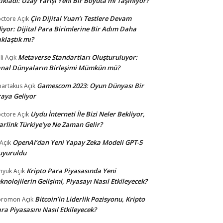
ıkladı: Uzay Yarışı Yeni Bir Boyuta mı Taşınıyor?
Çin Dijital Yuan’ı Testlere Devam
ctore
Açık
iyor: Dijital Para Birimlerine Bir Adım Daha
klaştık mı?
Metaverse Standartları Oluşturuluyor:
li
Açık
nal Dünyaların Birleşimi Mümkün mü?
Gamescom 2023: Oyun Dünyası Bir
partakus
Açık
aya Geliyor
Uydu İnterneti İle Bizi Neler Bekliyor,
ctore
Açık
arlink Türkiye’ye Ne Zaman Gelir?
OpenAI’dan Yeni Yapay Zeka Modeli GPT-5
Açık
uyuruldu
Kripto Para Piyasasında Yeni
nyuk
Açık
knolojilerin Gelişimi, Piyasayı Nasıl Etkileyecek?
Bitcoin’in Liderlik Pozisyonu, Kripto
oromon
Açık
ra Piyasasını Nasıl Etkileyecek?