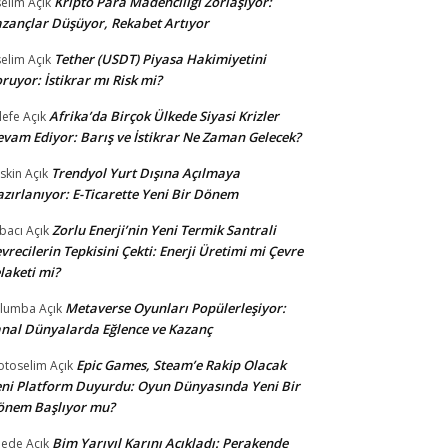
Kripto Para Madenciliği Zorlaşıyor:
selim
Açık
zançlar Düşüyor, Rekabet Artıyor
Tether (USDT) Piyasa Hakimiyetini
selim
Açık
ruyor: İstikrar mı Risk mi?
Afrika’da Birçok Ülkede Siyasi Krizler
lefe
Açık
vam Ediyor: Barış ve İstikrar Ne Zaman Gelecek?
Trendyol Yurt Dışına Açılmaya
skin
Açık
zırlanıyor: E-Ticarette Yeni Bir Dönem
Zorlu Enerji’nin Yeni Termik Santrali
bacı
Açık
vrecilerin Tepkisini Çekti: Enerji Üretimi mi Çevre
laketi mi?
Metaverse Oyunları Popülerleşiyor:
ulumba
Açık
nal Dünyalarda Eğlence ve Kazanç
Epic Games, Steam’e Rakip Olacak
otoselim
Açık
ni Platform Duyurdu: Oyun Dünyasında Yeni Bir
önem Başlıyor mu?
Bim Yarıyıl Karını Açıkladı: Perakende
dede
Açık