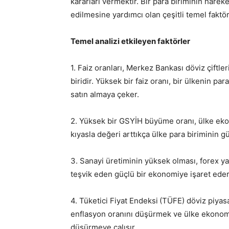
kararları vermektir. Bir para biriminin harek
edilmesine yardımcı olan çeşitli temel faktör
Temel analizi etkileyen faktörler
1. Faiz oranları, Merkez Bankası döviz çiftle
biridir. Yüksek bir faiz oranı, bir ülkenin para
satın almaya çeker.
2. Yüksek bir GSYİH büyüme oranı, ülke eko
kıyasla değeri arttıkça ülke para biriminin g
3. Sanayi üretiminin yüksek olması, forex ya
teşvik eden güçlü bir ekonomiye işaret eder
4. Tüketici Fiyat Endeksi
(TÜFE) döviz piyas
enflasyon oranını düşürmek ve ülke ekonomi
düşürmeye çalışır.