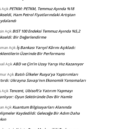
PETKM: PETKM, Temmuz Ayında %18
s
Açık
kseldi, Ham Petrol Fiyatlarındaki Artıştan
ydalandı
BIST 100 Endeksi Temmuz Ayında %5,2
sin
Açık
kseldi: Bir Değerlendirme
İş Bankası Yarıyıl Kârını Açıkladı:
kman
Açık
klentilerin Üzerinde Bir Performans
ABD ve Çin’in Uzay Yarışı Hız Kazanıyor
ail
Açık
Batılı Ülkeler Rusya’ya Yaptırımları
amur
Açık
tırdı: Ukrayna Savaşı’nın Ekonomik Yansımaları
Tencent, Ubisoft’a Yatırım Yapmayı
s
Açık
anlıyor: Oyun Sektöründe Dev Bir Hamle
Kuantum Bilgisayarları Alanında
an
Açık
lişmeler Kaydedildi: Geleceğe Bir Adım Daha
kın