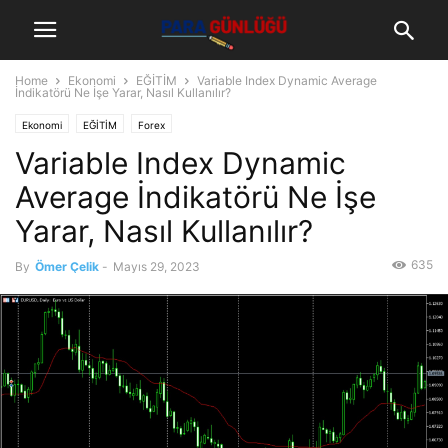
Home
Ekonomi
EĞİTİM
Variable Index Dynamic Average
İndikatörü Ne İşe Yarar, Nasıl Kullanılır?
Ekonomi
EĞİTİM
Forex
Variable Index Dynamic
Average İndikatörü Ne İşe
Yarar, Nasıl Kullanılır?
635
By
Ömer Çelik
-
Mayıs 29, 2023