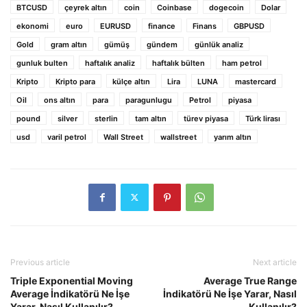
BTCUSD
çeyrek altın
coin
Coinbase
dogecoin
Dolar
ekonomi
euro
EURUSD
finance
Finans
GBPUSD
Gold
gram altın
gümüş
gündem
günlük analiz
gunluk bulten
haftalık analiz
haftalık bülten
ham petrol
Kripto
Kripto para
külçe altın
Lira
LUNA
mastercard
Oil
ons altın
para
paragunlugu
Petrol
piyasa
pound
silver
sterlin
tam altın
türev piyasa
Türk lirası
usd
varil petrol
Wall Street
wallstreet
yarım altın
Previous article
Next article
Triple Exponential Moving
Average True Range
Average İndikatörü Ne İşe
İndikatörü Ne İşe Yarar, Nasıl
Yarar, Nasıl Kullanılır?
Kullanılır?