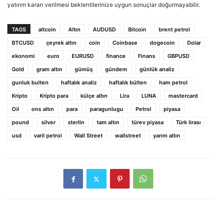
yatırım kararı verilmesi beklentilerinize uygun sonuçlar doğurmayabilir.
TAGS
altcoin
Altın
AUDUSD
Bitcoin
brent petrol
BTCUSD
çeyrek altın
coin
Coinbase
dogecoin
Dolar
ekonomi
euro
EURUSD
finance
Finans
GBPUSD
Gold
gram altın
gümüş
gündem
günlük analiz
gunluk bulten
haftalık analiz
haftalık bülten
ham petrol
Kripto
Kripto para
külçe altın
Lira
LUNA
mastercard
Oil
ons altın
para
paragunlugu
Petrol
piyasa
pound
silver
sterlin
tam altın
türev piyasa
Türk lirası
usd
varil petrol
Wall Street
wallstreet
yarım altın