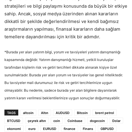
stratejileri ve bilgi paylaşımı konusunda da büyük bir etkiye
sahip. Ancak, sosyal medya üzerinden alınan kararların
dikkatli bir şekilde değerlendirilmesi ve kendi bağımsız
araştırmaların yapılması, finansal kararların daha sağlam
temellere dayandırılması için kritik bir adımdır.
*Burada yer alan yatırım bilgi, yorum ve tavsiyeleri yatırım danışmanlığı
kapsamında değildir. Yatırım danışmanlığı hizmeti, yetkili kuruluşlar
tarafından kişilerin risk ve getiri tercihleri dikkate alınarak kişiye özel
sunulmaktadır. Burada yer alan yorum ve tavsiyeler ise genel niteliktedir.
Bu tavsiyeler mali durumunuz ile risk ve getiri tercihlerinize uygun
olmayabilir. Bu nedenle, sadece burada yer alan bilgilere dayanılarak
yatırım kararı verilmesi beklentilerinize uygun sonuçlar doğurmayabilir.
TAGS
altcoin
Altın
AUDUSD
Bitcoin
brent petrol
BTCUSD
çeyrek altın
coin
Coinbase
dogecoin
Dolar
ekonomi
euro
EURUSD
finance
Finans
GBPUSD