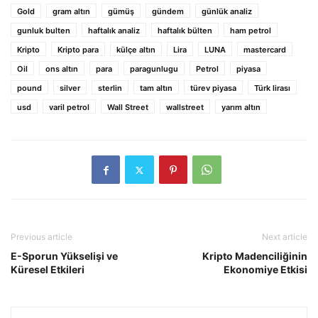
Gold
gram altın
gümüş
gündem
günlük analiz
gunluk bulten
haftalık analiz
haftalık bülten
ham petrol
Kripto
Kripto para
külçe altın
Lira
LUNA
mastercard
Oil
ons altın
para
paragunlugu
Petrol
piyasa
pound
silver
sterlin
tam altın
türev piyasa
Türk lirası
usd
varil petrol
Wall Street
wallstreet
yarım altın
Previous article
Next article
E-Sporun Yükselişi ve
Kripto Madenciliğinin
Küresel Etkileri
Ekonomiye Etkisi