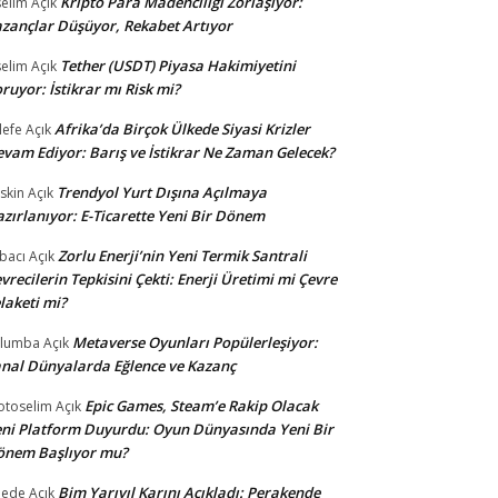
Kripto Para Madenciliği Zorlaşıyor:
selim
Açık
zançlar Düşüyor, Rekabet Artıyor
Tether (USDT) Piyasa Hakimiyetini
selim
Açık
ruyor: İstikrar mı Risk mi?
Afrika’da Birçok Ülkede Siyasi Krizler
lefe
Açık
vam Ediyor: Barış ve İstikrar Ne Zaman Gelecek?
Trendyol Yurt Dışına Açılmaya
skin
Açık
zırlanıyor: E-Ticarette Yeni Bir Dönem
Zorlu Enerji’nin Yeni Termik Santrali
bacı
Açık
vrecilerin Tepkisini Çekti: Enerji Üretimi mi Çevre
laketi mi?
Metaverse Oyunları Popülerleşiyor:
ulumba
Açık
nal Dünyalarda Eğlence ve Kazanç
Epic Games, Steam’e Rakip Olacak
otoselim
Açık
ni Platform Duyurdu: Oyun Dünyasında Yeni Bir
önem Başlıyor mu?
Bim Yarıyıl Karını Açıkladı: Perakende
dede
Açık