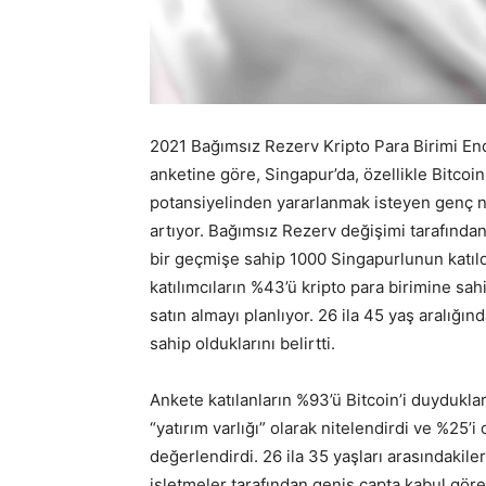
2021 Bağımsız Rezerv Kripto Para Birimi Ende
anketine göre, Singapur’da, özellikle Bitcoin 
potansiyelinden yararlanmak isteyen genç n
artıyor. Bağımsız Rezerv değişimi tarafından
bir geçmişe sahip 1000 Singapurlunun katıld
katılımcıların %43’ü kripto para birimine sah
satın almayı planlıyor. 26 ila 45 yaş aralığınd
sahip olduklarını belirtti.
Ankete katılanların %93’ü Bitcoin’i duydukları
“yatırım varlığı” olarak nitelendirdi ve %25’i
değerlendirdi. 26 ila 35 yaşları arasındakiler
işletmeler tarafından geniş çapta kabul göre