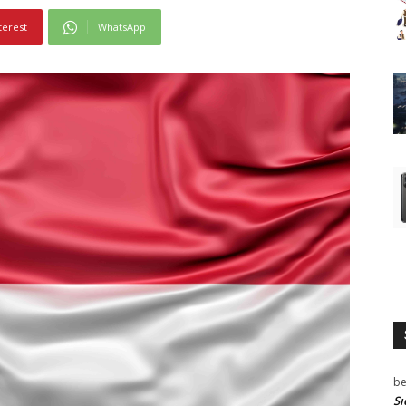
terest
WhatsApp
be
Sı