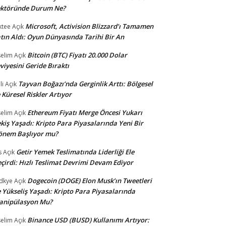
ektöründe Durum Ne?
Microsoft, Activision Blizzard’ı Tamamen
ktee
Açık
tın Aldı: Oyun Dünyasında Tarihi Bir An
Bitcoin (BTC) Fiyatı 20.000 Dolar
selim
Açık
viyesini Geride Bıraktı
Tayvan Boğazı’nda Gerginlik Arttı: Bölgesel
li
Açık
 Küresel Riskler Artıyor
Ethereum Fiyatı Merge Öncesi Yukarı
selim
Açık
kiş Yaşadı: Kripto Para Piyasalarında Yeni Bir
önem Başlıyor mu?
Getir Yemek Teslimatında Liderliği Ele
s
Açık
çirdi: Hızlı Teslimat Devrimi Devam Ediyor
Dogecoin (DOGE) Elon Musk’ın Tweetleri
dkye
Açık
e Yükseliş Yaşadı: Kripto Para Piyasalarında
anipülasyon Mu?
Binance USD (BUSD) Kullanımı Artıyor:
selim
Açık