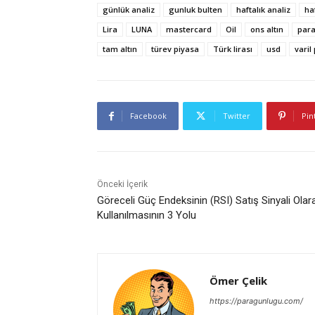
günlük analiz
gunluk bulten
haftalık analiz
ha
Lira
LUNA
mastercard
Oil
ons altın
par
tam altın
türev piyasa
Türk lirası
usd
varil
Facebook
Twitter
Pin
Önceki İçerik
Göreceli Güç Endeksinin (RSI) Satış Sinyali Olar
Kullanılmasının 3 Yolu
Ömer Çelik
https://paragunlugu.com/