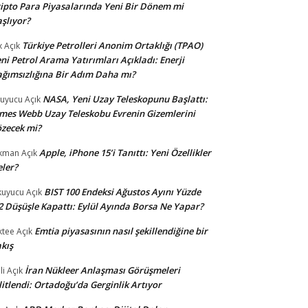
ipto Para Piyasalarında Yeni Bir Dönem mi
şlıyor?
Türkiye Petrolleri Anonim Ortaklığı (TPAO)
x
Açık
ni Petrol Arama Yatırımları Açıkladı: Enerji
ğımsızlığına Bir Adım Daha mı?
NASA, Yeni Uzay Teleskopunu Başlattı:
uyucu
Açık
mes Webb Uzay Teleskobu Evrenin Gizemlerini
zecek mi?
Apple, iPhone 15’i Tanıttı: Yeni Özellikler
kman
Açık
ler?
BIST 100 Endeksi Ağustos Ayını Yüzde
uyucu
Açık
2 Düşüşle Kapattı: Eylül Ayında Borsa Ne Yapar?
Emtia piyasasının nasıl şekillendiğine bir
ktee
Açık
kış
İran Nükleer Anlaşması Görüşmeleri
li
Açık
litlendi: Ortadoğu’da Gerginlik Artıyor