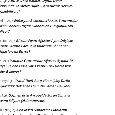
ABD Merkez Bankası Dijital Dolar
s
Açık
nusunda Kararsız: Dijital Para Birimi Devrimi
cikebilir mi?
Enflasyon Beklentileri Arttı, Yatırımcılar
selim
Açık
ven Endeksi Düştü: Ekonomide Durgunluk Mu
liyor?
Bitcoin Fiyatı Ağustos Ayını Düşüşle
rsipia
Açık
pattı: Kripto Para Piyasalarında Sonbahar
zgarları mı Esiyor?
Yabancı Yatırımcılar Ağustos Ayında 10
lı
Açık
lyar TL’den Fazla Satış Yaptı: Türk Borsası’nı
ler Bekliyor?
Grand Theft Auto VI’nın Çıkış Tarihi
ommy
Açık
yuruldu: Beklenen Oyun Ne Zaman Geliyor?
Göçmen Krizi Avrupa’da Sorun Olmaya
s
Açık
evam Ediyor: Çözüm Nerede?
Çin, Ay’a İnsan Gönderme Planlarını
li
Açık