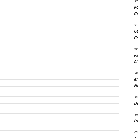
fe
Ko
Ge
s.
Gü
Ge
pe
Ka
Rü
tay
Mi
Ne
İsim:*
t
Du
E-
Posta:*
fe
D
Website:
vsi