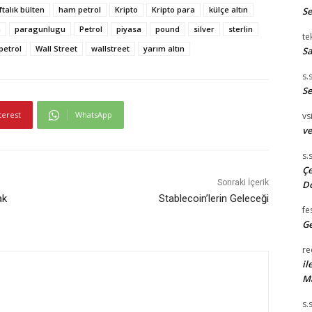
ftalık bülten
ham petrol
Kripto
Kripto para
külçe altın
S
a
paragunlugu
Petrol
piyasa
pound
silver
sterlin
te
 petrol
Wall Street
wallstreet
yarım altın
Sa
s.
Se
terest
WhatsApp
vsi
ve
s.
Çe
Sonraki İçerik
D
ak
Stablecoin’lerin Geleceği
fe
Ge
re
il
M
s.