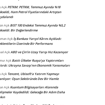
PETKM: PETKM, Temmuz Ayında %18
s
Açık
kseldi, Ham Petrol Fiyatlarındaki Artıştan
ydalandı
BIST 100 Endeksi Temmuz Ayında %5,2
sin
Açık
kseldi: Bir Değerlendirme
İş Bankası Yarıyıl Kârını Açıkladı:
kman
Açık
klentilerin Üzerinde Bir Performans
ABD ve Çin’in Uzay Yarışı Hız Kazanıyor
ail
Açık
Batılı Ülkeler Rusya’ya Yaptırımları
amur
Açık
tırdı: Ukrayna Savaşı’nın Ekonomik Yansımaları
Tencent, Ubisoft’a Yatırım Yapmayı
s
Açık
anlıyor: Oyun Sektöründe Dev Bir Hamle
Kuantum Bilgisayarları Alanında
an
Açık
lişmeler Kaydedildi: Geleceğe Bir Adım Daha
kın