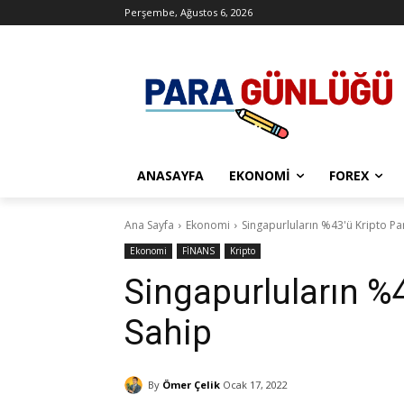
Perşembe, Ağustos 6, 2026
ANASAYFA
EKONOMI
FOREX
Ana Sayfa
Ekonomi
Singapurluların %43'ü Kripto Pa
Ekonomi
FİNANS
Kripto
Singapurluların %
Sahip
By
Ömer Çelik
Ocak 17, 2022