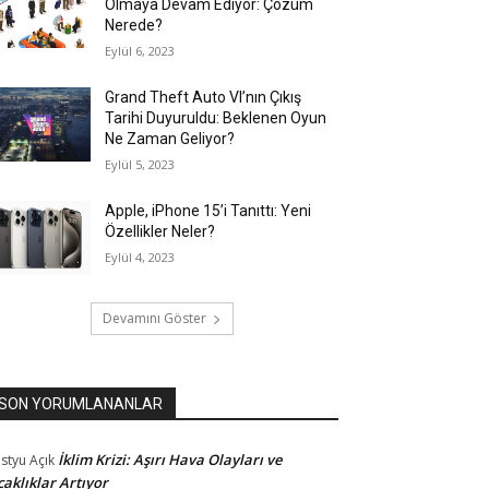
Olmaya Devam Ediyor: Çözüm
Nerede?
Eylül 6, 2023
Grand Theft Auto VI’nın Çıkış
Tarihi Duyuruldu: Beklenen Oyun
Ne Zaman Geliyor?
Eylül 5, 2023
Apple, iPhone 15’i Tanıttı: Yeni
Özellikler Neler?
Eylül 4, 2023
Devamını Göster
SON YORUMLANANLAR
İklim Krizi: Aşırı Hava Olayları ve
styu
Açık
caklıklar Artıyor