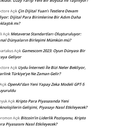
ıkladı: Uzay Yarışı Yeni Bir Boyuta mı Taşınıyor?
Çin Dijital Yuan’ı Testlere Devam
ctore
Açık
iyor: Dijital Para Birimlerine Bir Adım Daha
klaştık mı?
Metaverse Standartları Oluşturuluyor:
li
Açık
nal Dünyaların Birleşimi Mümkün mü?
Gamescom 2023: Oyun Dünyası Bir
partakus
Açık
aya Geliyor
Uydu İnterneti İle Bizi Neler Bekliyor,
ctore
Açık
arlink Türkiye’ye Ne Zaman Gelir?
OpenAI’dan Yeni Yapay Zeka Modeli GPT-5
Açık
uyuruldu
Kripto Para Piyasasında Yeni
nyuk
Açık
knolojilerin Gelişimi, Piyasayı Nasıl Etkileyecek?
Bitcoin’in Liderlik Pozisyonu, Kripto
oromon
Açık
ra Piyasasını Nasıl Etkileyecek?