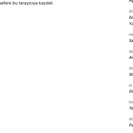
Aç
sefere bu tarayıcıya kaydet.
do
Ed
Ya
vsi
Sa
si
Ar
do
St
ia
D
to
Te
d
Pa