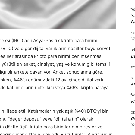
fe
Yü
Fa
ra
Yü
ksi (IRCI) adlı Asya-Pasifik kripto para birimi
(BTC) ve diğer dijital varlıkların nesiller boyu servet
te
esiller arasında kripto para birimi benimsenmesi
Be
 yürütülen anket, cinsiyet, yaş ve konum gibi temsili
sm
ığı bir ankete dayanıyor. Anket sonuçlarına göre,
s
ipken, %46’sı önümüzdeki 12 ay içinde dijital varlık
Ar
aki katılımcıların üçte ikisi veya %66’sı kripto paraya
fe
Pl
nı ifade etti. Katılımcıların yaklaşık %40’ı BTC’yi bir
ok
Ge
 onu “değer deposu” veya “dijital altın” olarak
Ya
in dörtte üçü, kripto para birimlerinin bireyler ve
ceğine inandıklarını söyledi. Bu tutumlar, Singapur’un