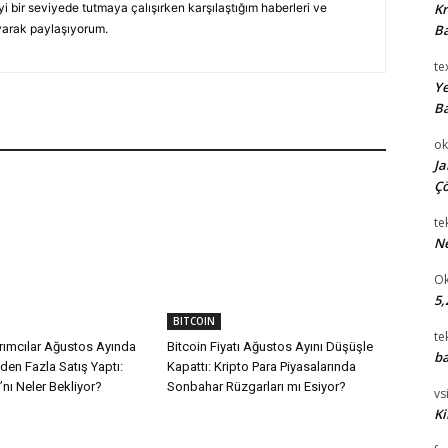
yi bir seviyede tutmaya çalışırken karşılaştığım haberleri ve
Kr
yarak paylaşıyorum.
Ba
te
Ye
Ba
ok
Ja
Çö
te
Ne
Ok
5,
BITCOIN
te
rımcılar Ağustos Ayında
Bitcoin Fiyatı Ağustos Ayını Düşüşle
ba
’den Fazla Satış Yaptı:
Kapattı: Kripto Para Piyasalarında
’nı Neler Bekliyor?
Sonbahar Rüzgarları mı Esiyor?
vsi
Ki