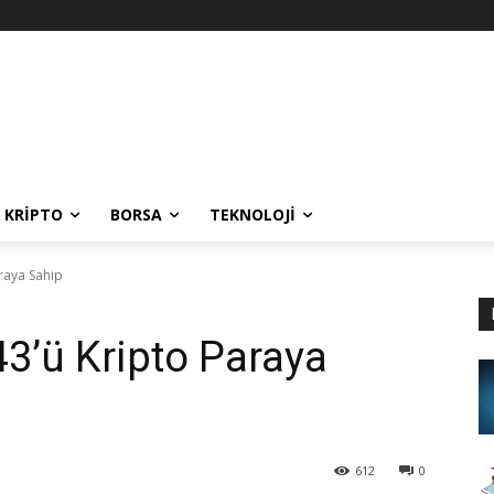
KRIPTO
BORSA
TEKNOLOJI
raya Sahip
43’ü Kripto Paraya
612
0