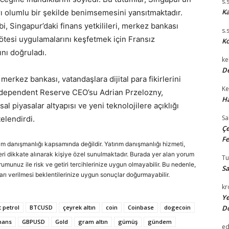
s.
Ka
arı olumlu bir şekilde benimsemesini yansıtmaktadır.
i, Singapur’daki finans yetkilileri, merkez bankası
s.
nır ötesi uygulamalarını keşfetmek için Fransız
Ko
ını doğruladı.
ke
De
merkez bankası, vatandaşlara dijital para fikirlerini
Ke
i. Independent Reserve CEO’su Adrian Przelozny,
Ha
l piyasalar altyapısı ve yeni teknolojilere açıklığı
Sa
telendirdi.
Çe
Fe
rım danışmanlığı kapsamında değildir. Yatırım danışmanlığı hizmeti,
cihleri dikkate alınarak kişiye özel sunulmaktadır. Burada yer alan yorum
T
urumunuz ile risk ve getiri tercihlerinize uygun olmayabilir. Bu nedenle,
Sa
arı verilmesi beklentilerinize uygun sonuçlar doğurmayabilir.
kr
Ye
 petrol
BTCUSD
çeyrek altın
coin
Coinbase
dogecoin
D
nans
GBPUSD
Gold
gram altın
gümüş
gündem
e