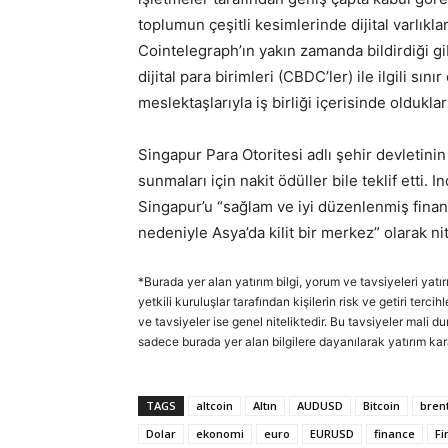
toplumun çeşitli kesimlerinde dijital varlıkl
Cointelegraph’ın yakın zamanda bildirdiği gib
dijital para birimleri (CBDC’ler) ile ilgili sı
meslektaşlarıyla iş birliği içerisinde olduklar
Singapur Para Otoritesi adlı şehir devletinin 
sunmaları için nakit ödüller bile teklif ett
Singapur’u “sağlam ve iyi düzenlenmiş finansa
nedeniyle Asya’da kilit bir merkez” olarak ni
*Burada yer alan yatırım bilgi, yorum ve tavsiyeleri yatı
yetkili kuruluşlar tarafından kişilerin risk ve getiri ter
ve tavsiyeler ise genel niteliktedir. Bu tavsiyeler mali d
sadece burada yer alan bilgilere dayanılarak yatırım kar
TAGS
altcoin
Altın
AUDUSD
Bitcoin
brent
Dolar
ekonomi
euro
EURUSD
finance
Fi