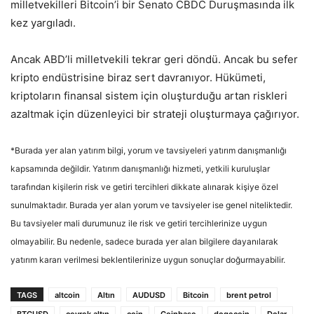
milletvekilleri Bitcoin’i bir Senato CBDC Duruşmasında ilk
kez yargıladı.
Ancak ABD’li milletvekili tekrar geri döndü. Ancak bu sefer
kripto endüstrisine biraz sert davranıyor. Hükümeti,
kriptoların finansal sistem için oluşturduğu artan riskleri
azaltmak için düzenleyici bir strateji oluşturmaya çağırıyor.
*Burada yer alan yatırım bilgi, yorum ve tavsiyeleri yatırım danışmanlığı
kapsamında değildir. Yatırım danışmanlığı hizmeti, yetkili kuruluşlar
tarafından kişilerin risk ve getiri tercihleri dikkate alınarak kişiye özel
sunulmaktadır. Burada yer alan yorum ve tavsiyeler ise genel niteliktedir.
Bu tavsiyeler mali durumunuz ile risk ve getiri tercihlerinize uygun
olmayabilir. Bu nedenle, sadece burada yer alan bilgilere dayanılarak
yatırım kararı verilmesi beklentilerinize uygun sonuçlar doğurmayabilir.
TAGS
altcoin
Altın
AUDUSD
Bitcoin
brent petrol
BTCUSD
çeyrek altın
coin
Coinbase
dogecoin
Dolar