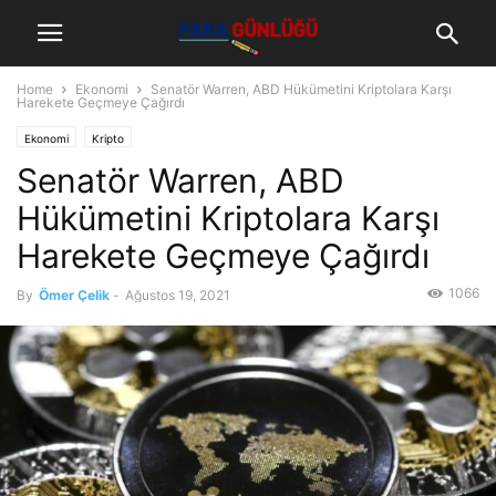
Home
Ekonomi
Senatör Warren, ABD Hükümetini Kriptolara Karşı
Harekete Geçmeye Çağırdı
Ekonomi
Kripto
Senatör Warren, ABD
Hükümetini Kriptolara Karşı
Harekete Geçmeye Çağırdı
1066
By
Ömer Çelik
-
Ağustos 19, 2021