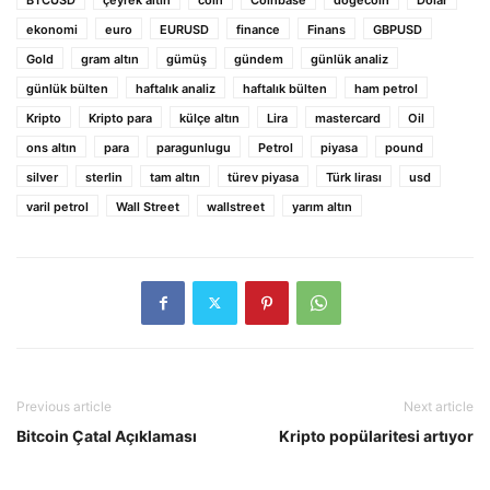
ekonomi
euro
EURUSD
finance
Finans
GBPUSD
Gold
gram altın
gümüş
gündem
günlük analiz
günlük bülten
haftalık analiz
haftalık bülten
ham petrol
Kripto
Kripto para
külçe altın
Lira
mastercard
Oil
ons altın
para
paragunlugu
Petrol
piyasa
pound
silver
sterlin
tam altın
türev piyasa
Türk lirası
usd
varil petrol
Wall Street
wallstreet
yarım altın
Previous article
Next article
Bitcoin Çatal Açıklaması
Kripto popülaritesi artıyor