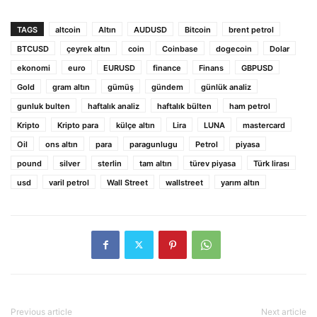
TAGS
altcoin
Altın
AUDUSD
Bitcoin
brent petrol
BTCUSD
çeyrek altın
coin
Coinbase
dogecoin
Dolar
ekonomi
euro
EURUSD
finance
Finans
GBPUSD
Gold
gram altın
gümüş
gündem
günlük analiz
gunluk bulten
haftalık analiz
haftalık bülten
ham petrol
Kripto
Kripto para
külçe altın
Lira
LUNA
mastercard
Oil
ons altın
para
paragunlugu
Petrol
piyasa
pound
silver
sterlin
tam altın
türev piyasa
Türk lirası
usd
varil petrol
Wall Street
wallstreet
yarım altın
Previous article
Next article