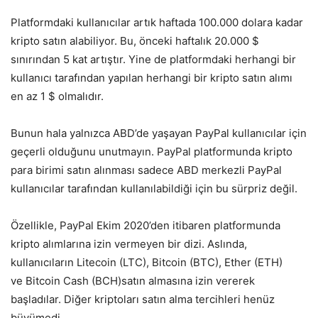
Platformdaki kullanıcılar artık haftada 100.000 dolara kadar
kripto satın alabiliyor. Bu, önceki haftalık 20.000 $
sınırından 5 kat artıştır. Yine de platformdaki herhangi bir
kullanıcı tarafından yapılan herhangi bir kripto satın alımı
en az 1 $ olmalıdır.
Bunun hala yalnızca ABD’de yaşayan PayPal kullanıcılar için
geçerli olduğunu unutmayın. PayPal platformunda kripto
para birimi satın alınması sadece ABD merkezli PayPal
kullanıcılar tarafından kullanılabildiği için bu sürpriz değil.
Özellikle, PayPal Ekim 2020’den itibaren platformunda
kripto alımlarına izin vermeyen bir dizi. Aslında,
kullanıcıların Litecoin (LTC), Bitcoin (BTC), Ether (ETH)
ve Bitcoin Cash (BCH)satın almasına izin vererek
başladılar. Diğer kriptoları satın alma tercihleri henüz
büyümedi.