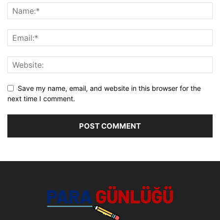
Save my name, email, and website in this browser for the
next time I comment.