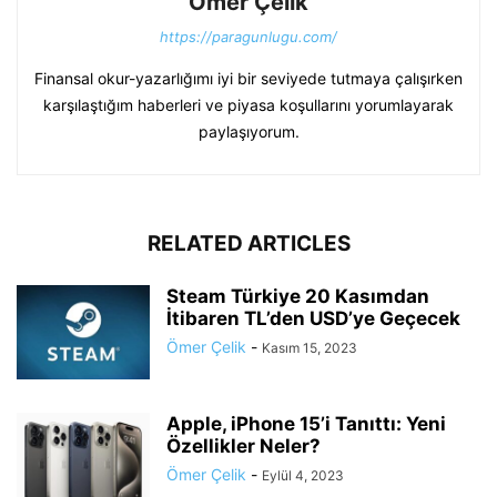
Ömer Çelik
https://paragunlugu.com/
Finansal okur-yazarlığımı iyi bir seviyede tutmaya çalışırken
karşılaştığım haberleri ve piyasa koşullarını yorumlayarak
paylaşıyorum.
RELATED ARTICLES
Steam Türkiye 20 Kasımdan
İtibaren TL’den USD’ye Geçecek
Ömer Çelik
-
Kasım 15, 2023
Apple, iPhone 15’i Tanıttı: Yeni
Özellikler Neler?
Ömer Çelik
-
Eylül 4, 2023