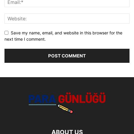
Save my name, email, and website in this browser for the
next time I comment.
ABOUT US