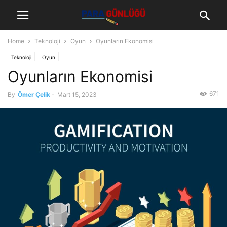
Home
Teknoloji
Oyun
Oyunların Ekonomisi
Teknoloji
Oyun
Oyunların Ekonomisi
671
By
Ömer Çelik
-
Mart 15, 2023