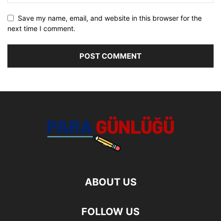
Save my name, email, and website in this browser for the
next time I comment.
ABOUT US
FOLLOW US