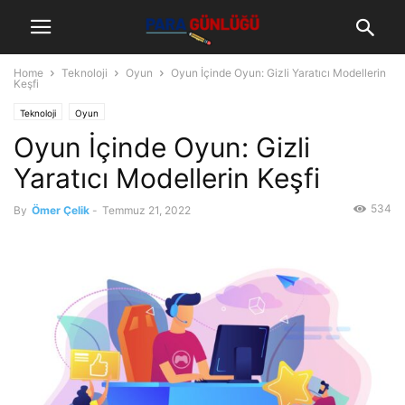
Home
Teknoloji
Oyun
Oyun İçinde Oyun: Gizli Yaratıcı Modellerin
Keşfi
Teknoloji
Oyun
Oyun İçinde Oyun: Gizli
Yaratıcı Modellerin Keşfi
534
By
Ömer Çelik
-
Temmuz 21, 2022