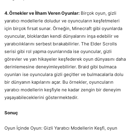
4. Örnekler ve İlham Veren Oyunlar:
Birçok oyun, gizli
yaratıcı modellerle doludur ve oyuncuların keşfetmeleri
için birçok fırsat sunar. Örneğin, Minecraft gibi oyunlarda
oyuncular, bloklardan kendi dünyalarını inşa edebilir ve
yaratıcılıklarını serbest bırakabilirler. The Elder Scrolls
serisi gibi rol yapma oyunlarında ise oyuncular, gizli
görevler ve yan hikayeler keşfederek oyun dünyasını daha
derinlemesine deneyimleyebilirler. Braid gibi bulmaca
oyunları ise oyunculara gizli geçitler ve bulmacalarla dolu
bir dünyanın kapılarını açar. Bu örnekler, oyuncuların
yaratıcı modellerin keşfiyle ne kadar zengin bir deneyim
yaşayabileceklerini göstermektedir.
Sonuç
Oyun İçinde Oyun: Gizli Yaratıcı Modellerin Keşfi, oyun