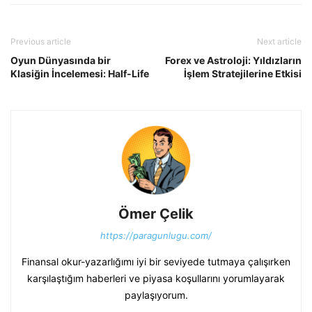
Previous article
Next article
Oyun Dünyasında bir
Forex ve Astroloji: Yıldızların
Klasiğin İncelemesi: Half-Life
İşlem Stratejilerine Etkisi
Ömer Çelik
https://paragunlugu.com/
Finansal okur-yazarlığımı iyi bir seviyede tutmaya çalışırken
karşılaştığım haberleri ve piyasa koşullarını yorumlayarak
paylaşıyorum.