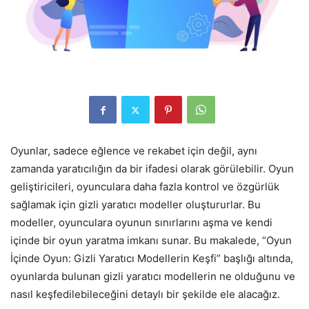
Oyunlar, sadece eğlence ve rekabet için değil, aynı
zamanda yaratıcılığın da bir ifadesi olarak görülebilir. Oyun
geliştiricileri, oyunculara daha fazla kontrol ve özgürlük
sağlamak için gizli yaratıcı modeller oluştururlar. Bu
modeller, oyunculara oyunun sınırlarını aşma ve kendi
içinde bir oyun yaratma imkanı sunar. Bu makalede, “Oyun
İçinde Oyun: Gizli Yaratıcı Modellerin Keşfi” başlığı altında,
oyunlarda bulunan gizli yaratıcı modellerin ne olduğunu ve
nasıl keşfedilebileceğini detaylı bir şekilde ele alacağız.