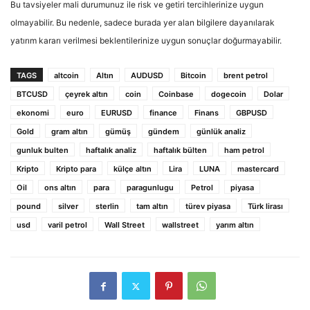
Bu tavsiyeler mali durumunuz ile risk ve getiri tercihlerinize uygun
olmayabilir. Bu nedenle, sadece burada yer alan bilgilere dayanılarak
yatırım kararı verilmesi beklentilerinize uygun sonuçlar doğurmayabilir.
TAGS
altcoin
Altın
AUDUSD
Bitcoin
brent petrol
BTCUSD
çeyrek altın
coin
Coinbase
dogecoin
Dolar
ekonomi
euro
EURUSD
finance
Finans
GBPUSD
Gold
gram altın
gümüş
gündem
günlük analiz
gunluk bulten
haftalık analiz
haftalık bülten
ham petrol
Kripto
Kripto para
külçe altın
Lira
LUNA
mastercard
Oil
ons altın
para
paragunlugu
Petrol
piyasa
pound
silver
sterlin
tam altın
türev piyasa
Türk lirası
usd
varil petrol
Wall Street
wallstreet
yarım altın