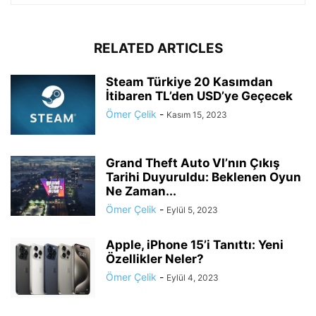
RELATED ARTICLES
Steam Türkiye 20 Kasımdan
İtibaren TL’den USD’ye Geçecek
Ömer Çelik
-
Kasım 15, 2023
Grand Theft Auto VI’nın Çıkış
Tarihi Duyuruldu: Beklenen Oyun
Ne Zaman...
Ömer Çelik
-
Eylül 5, 2023
Apple, iPhone 15’i Tanıttı: Yeni
Özellikler Neler?
Ömer Çelik
-
Eylül 4, 2023