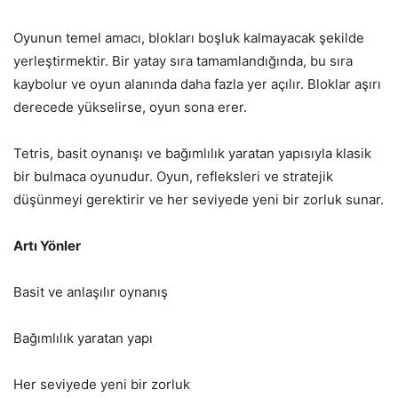
Oyunun temel amacı, blokları boşluk kalmayacak şekilde
yerleştirmektir. Bir yatay sıra tamamlandığında, bu sıra
kaybolur ve oyun alanında daha fazla yer açılır. Bloklar aşırı
derecede yükselirse, oyun sona erer.
Tetris, basit oynanışı ve bağımlılık yaratan yapısıyla klasik
bir bulmaca oyunudur. Oyun, refleksleri ve stratejik
düşünmeyi gerektirir ve her seviyede yeni bir zorluk sunar.
Artı Yönler
Basit ve anlaşılır oynanış
Bağımlılık yaratan yapı
Her seviyede yeni bir zorluk