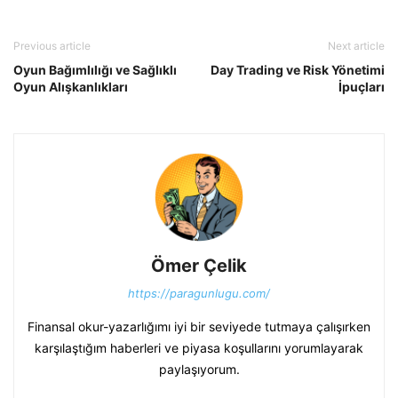
Previous article
Next article
Oyun Bağımlılığı ve Sağlıklı
Day Trading ve Risk Yönetimi
Oyun Alışkanlıkları
İpuçları
Ömer Çelik
https://paragunlugu.com/
Finansal okur-yazarlığımı iyi bir seviyede tutmaya çalışırken
karşılaştığım haberleri ve piyasa koşullarını yorumlayarak
paylaşıyorum.