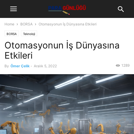
Home
BORSA
Otomasyonun İş Dünyasına Etkileri
BORSA
Teknoloji
Otomasyonun İş Dünyasına
Etkileri
1289
By
Ömer Çelik
-
Aralık 5, 2022