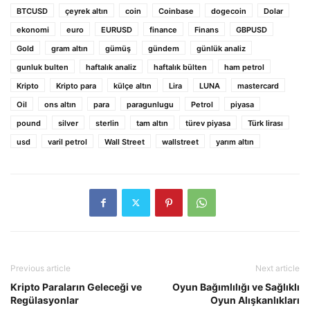
BTCUSD
çeyrek altın
coin
Coinbase
dogecoin
Dolar
ekonomi
euro
EURUSD
finance
Finans
GBPUSD
Gold
gram altın
gümüş
gündem
günlük analiz
gunluk bulten
haftalık analiz
haftalık bülten
ham petrol
Kripto
Kripto para
külçe altın
Lira
LUNA
mastercard
Oil
ons altın
para
paragunlugu
Petrol
piyasa
pound
silver
sterlin
tam altın
türev piyasa
Türk lirası
usd
varil petrol
Wall Street
wallstreet
yarım altın
Previous article
Next article
Kripto Paraların Geleceği ve
Oyun Bağımlılığı ve Sağlıklı
Regülasyonlar
Oyun Alışkanlıkları