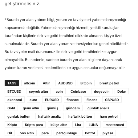
geliştirmelisiniz.
*Burada yer alan yatırım bilgi, yorum ve tavsiyeleri yatırım danışmanlığı
kapsamında değildir. Yatırım danışmanlığı hizmeti, yetkili kuruluşlar
tarafından kişilerin risk ve getiri tercihleri dikkate alınarak kişiye özel
sunulmaktadır. Burada yer alan yorum ve tavsiyeler ise genel niteliktedir.
Bu tavsiyeler mali durumunuz ile risk ve getiri tercihlerinize uygun
olmayabilir. Bu nedenle, sadece burada yer alan bilgilere dayanılarak
yatırım kararı verilmesi beklentilerinize uygun sonuçlar doğurmayabilir.
TAGS
altcoin
Altın
AUDUSD
Bitcoin
brent petrol
BTCUSD
çeyrek altın
coin
Coinbase
dogecoin
Dolar
ekonomi
euro
EURUSD
finance
Finans
GBPUSD
Gold
gram altın
gümüş
gündem
günlük analiz
gunluk bulten
haftalık analiz
haftalık bülten
ham petrol
Kripto
Kripto para
külçe altın
Lira
LUNA
mastercard
Oil
ons altın
para
paragunlugu
Petrol
piyasa