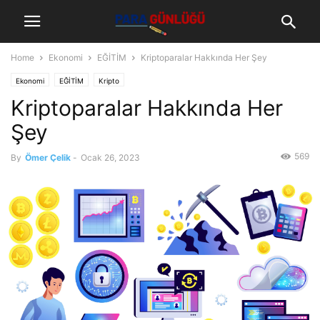
Home
Ekonomi
EĞİTİM
Kriptoparalar Hakkında Her Şey
Ekonomi
EĞİTİM
Kripto
Kriptoparalar Hakkında Her
Şey
569
By
Ömer Çelik
-
Ocak 26, 2023