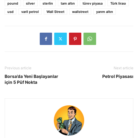
pound
silver
sterlin
tam altın
türev piyasa
Türk lirası
usd
varil petrol
Wall Street
wallstreet
yarım altın
Previous article
Next article
Borsa’da Yeni Başlayanlar
Petrol Piyasası
için 5 Püf Nokta