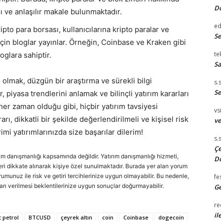
D
ı ve anlaşılır makale bulunmaktadır.
e
ipto para borsası, kullanıcılarına kripto paralar ve
S
için bloglar yayınlar. Örneğin, Coinbase ve Kraken gibi
te
oglara sahiptir.
Sa
 olmak, düzgün bir araştırma ve sürekli bilgi
s.
Se
 piyasa trendlerini anlamak ve bilinçli yatırım kararları
her zaman olduğu gibi, hiçbir yatırım tavsiyesi
vsi
rarı, dikkatli bir şekilde değerlendirilmeli ve kişisel risk
ve
imi yatırımlarınızda size başarılar dilerim!
s.
Çe
rım danışmanlığı kapsamında değildir. Yatırım danışmanlığı hizmeti,
D
cihleri dikkate alınarak kişiye özel sunulmaktadır. Burada yer alan yorum
urumunuz ile risk ve getiri tercihlerinize uygun olmayabilir. Bu nedenle,
fe
arı verilmesi beklentilerinize uygun sonuçlar doğurmayabilir.
Ge
re
il
 petrol
BTCUSD
çeyrek altın
coin
Coinbase
dogecoin