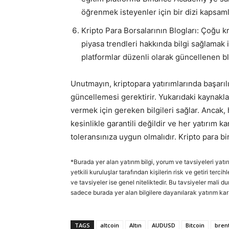
öğrenmek isteyenler için bir dizi kapsaml
Kripto Para Borsalarının Blogları: Çoğu kr
piyasa trendleri hakkında bilgi sağlamak 
platformlar düzenli olarak güncellenen bl
Unutmayın, kriptopara yatırımlarında başarılı
güncellemesi gerektirir. Yukarıdaki kaynaklar,
vermek için gereken bilgileri sağlar. Ancak, 
kesinlikle garantili değildir ve her yatırım ka
toleransınıza uygun olmalıdır. Kripto para bir
*Burada yer alan yatırım bilgi, yorum ve tavsiyeleri yatı
yetkili kuruluşlar tarafından kişilerin risk ve getiri ter
ve tavsiyeler ise genel niteliktedir. Bu tavsiyeler mali d
sadece burada yer alan bilgilere dayanılarak yatırım kar
TAGS
altcoin
Altın
AUDUSD
Bitcoin
brent