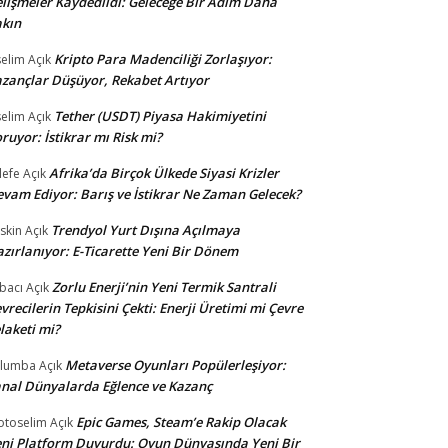
lişmeler Kaydedildi: Geleceğe Bir Adım Daha
kın
Kripto Para Madenciliği Zorlaşıyor:
selim
Açık
zançlar Düşüyor, Rekabet Artıyor
Tether (USDT) Piyasa Hakimiyetini
selim
Açık
ruyor: İstikrar mı Risk mi?
Afrika’da Birçok Ülkede Siyasi Krizler
lefe
Açık
vam Ediyor: Barış ve İstikrar Ne Zaman Gelecek?
Trendyol Yurt Dışına Açılmaya
skin
Açık
zırlanıyor: E-Ticarette Yeni Bir Dönem
Zorlu Enerji’nin Yeni Termik Santrali
bacı
Açık
vrecilerin Tepkisini Çekti: Enerji Üretimi mi Çevre
laketi mi?
Metaverse Oyunları Popülerleşiyor:
ulumba
Açık
nal Dünyalarda Eğlence ve Kazanç
Epic Games, Steam’e Rakip Olacak
otoselim
Açık
ni Platform Duyurdu: Oyun Dünyasında Yeni Bir