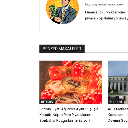
https://paragunlugu.com/
Finansal okur-yazarlığımı i
piyasa koşullarını yorumla
BENZER MAKALELER
BITCOIN
Ekonomi
Bitcoin Fiyatı Ağustos Ayını Düşüşle
ABD Merkez B
Kapattı: Kripto Para Piyasalarında
Konusunda Ka
Sonbahar Rüzgarları mı Esiyor?
Devrimi Geci