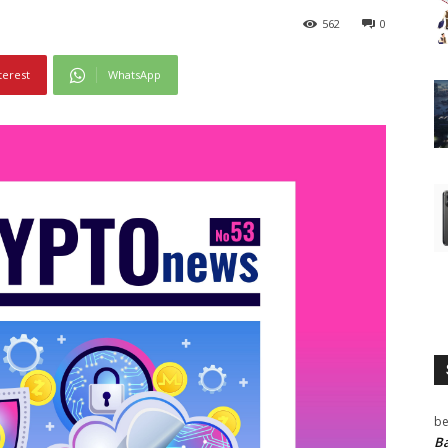
562
0
terest
WhatsApp
be
Ba