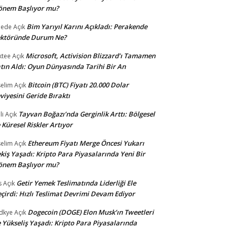
önem Başlıyor mu?
Bim Yarıyıl Karını Açıkladı: Perakende
dede
Açık
ektöründe Durum Ne?
Microsoft, Activision Blizzard’ı Tamamen
ktee
Açık
tın Aldı: Oyun Dünyasında Tarihi Bir An
Bitcoin (BTC) Fiyatı 20.000 Dolar
selim
Açık
viyesini Geride Bıraktı
Tayvan Boğazı’nda Gerginlik Arttı: Bölgesel
li
Açık
 Küresel Riskler Artıyor
Ethereum Fiyatı Merge Öncesi Yukarı
selim
Açık
kiş Yaşadı: Kripto Para Piyasalarında Yeni Bir
önem Başlıyor mu?
Getir Yemek Teslimatında Liderliği Ele
s
Açık
çirdi: Hızlı Teslimat Devrimi Devam Ediyor
Dogecoin (DOGE) Elon Musk’ın Tweetleri
dkye
Açık
e Yükseliş Yaşadı: Kripto Para Piyasalarında