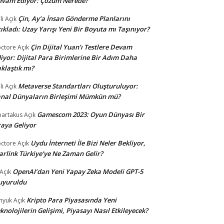
evam Ediyor: Çözüm Nerede?
Çin, Ay’a İnsan Gönderme Planlarını
li
Açık
ıkladı: Uzay Yarışı Yeni Bir Boyuta mı Taşınıyor?
Çin Dijital Yuan’ı Testlere Devam
ctore
Açık
iyor: Dijital Para Birimlerine Bir Adım Daha
klaştık mı?
Metaverse Standartları Oluşturuluyor:
li
Açık
nal Dünyaların Birleşimi Mümkün mü?
Gamescom 2023: Oyun Dünyası Bir
partakus
Açık
aya Geliyor
Uydu İnterneti İle Bizi Neler Bekliyor,
ctore
Açık
arlink Türkiye’ye Ne Zaman Gelir?
OpenAI’dan Yeni Yapay Zeka Modeli GPT-5
Açık
uyuruldu
Kripto Para Piyasasında Yeni
nyuk
Açık
knolojilerin Gelişimi, Piyasayı Nasıl Etkileyecek?