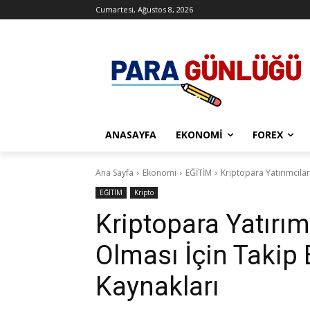
Cumartesi, Ağustos 8, 2026
ANASAYFA
EKONOMI
FOREX
Ana Sayfa
Ekonomi
EĞİTİM
Kriptopara Yatırımcıla
EĞİTİM
Kripto
Kriptopara Yatırımc
Olması İçin Takip
Kaynakları