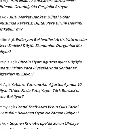
İran Nükleer Anlaşması Görüşmeleri
li
Açık
litlendi: Ortadoğu’da Gerginlik Artıyor
ABD Merkez Bankası Dijital Dolar
s
Açık
nusunda Kararsız: Dijital Para Birimi Devrimi
cikebilir mi?
Enflasyon Beklentileri Arttı, Yatırımcılar
selim
Açık
ven Endeksi Düştü: Ekonomide Durgunluk Mu
liyor?
Bitcoin Fiyatı Ağustos Ayını Düşüşle
rsipia
Açık
pattı: Kripto Para Piyasalarında Sonbahar
zgarları mı Esiyor?
Yabancı Yatırımcılar Ağustos Ayında 10
lı
Açık
lyar TL’den Fazla Satış Yaptı: Türk Borsası’nı
ler Bekliyor?
Grand Theft Auto VI’nın Çıkış Tarihi
ommy
Açık
yuruldu: Beklenen Oyun Ne Zaman Geliyor?
Göçmen Krizi Avrupa’da Sorun Olmaya
s
Açık