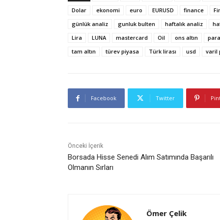
Dolar
ekonomi
euro
EURUSD
finance
Fi
günlük analiz
gunluk bulten
haftalık analiz
ha
Lira
LUNA
mastercard
Oil
ons altın
par
tam altın
türev piyasa
Türk lirası
usd
varil
Facebook
Twitter
Pin
Önceki İçerik
Borsada Hisse Senedi Alım Satımında Başarılı
Olmanın Sırları
Ömer Çelik