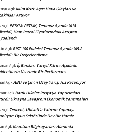
İklim Krizi: Aşırı Hava Olayları ve
styu
Açık
caklıklar Artıyor
PETKM: PETKM, Temmuz Ayında %18
s
Açık
kseldi, Ham Petrol Fiyatlarındaki Artıştan
ydalandı
BIST 100 Endeksi Temmuz Ayında %5,2
sin
Açık
kseldi: Bir Değerlendirme
İş Bankası Yarıyıl Kârını Açıkladı:
kman
Açık
klentilerin Üzerinde Bir Performans
ABD ve Çin’in Uzay Yarışı Hız Kazanıyor
ail
Açık
Batılı Ülkeler Rusya’ya Yaptırımları
amur
Açık
tırdı: Ukrayna Savaşı’nın Ekonomik Yansımaları
Tencent, Ubisoft’a Yatırım Yapmayı
s
Açık
anlıyor: Oyun Sektöründe Dev Bir Hamle
Kuantum Bilgisayarları Alanında
an
Açık