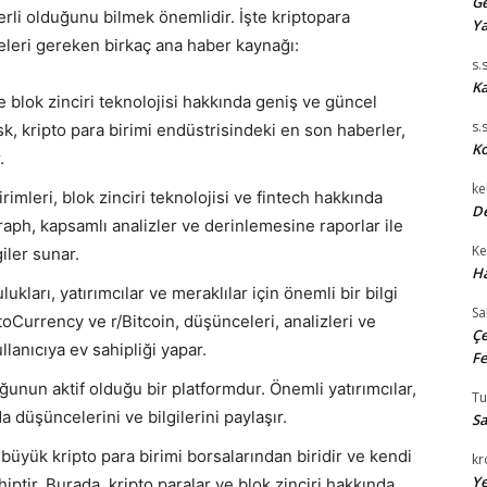
Ge
rli olduğunu bilmek önemlidir. İşte kriptopara
Ya
tmeleri gereken birkaç ana haber kaynağı:
s.
Ka
 blok zinciri teknolojisi hakkında geniş ve güncel
s.
sk, kripto para birimi endüstrisindeki en son haberler,
Ko
.
ke
rimleri, blok zinciri teknolojisi ve fintech hakkında
De
aph, kapsamlı analizler ve derinlemesine raporlar ile
Ke
iler sunar.
Ha
lukları, yatırımcılar ve meraklılar için önemli bir bilgi
Sa
ptoCurrency ve r/Bitcoin, düşünceleri, analizleri ve
Çe
llanıcıya ev sahipliği yapar.
Fe
uğunun aktif olduğu bir platformdur. Önemli yatırımcılar,
T
a düşüncelerini ve bilgilerini paylaşır.
Sa
yük kripto para birimi borsalarından biridir ve kendi
kr
Ye
tir. Burada, kripto paralar ve blok zinciri hakkında