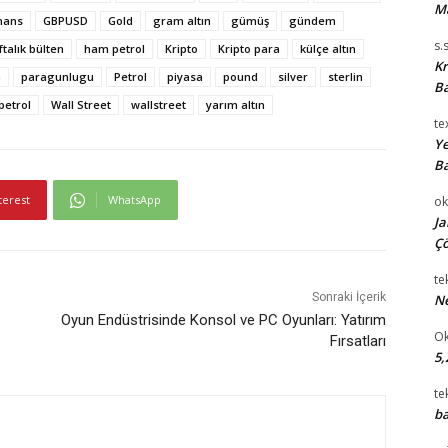
M
nans
GBPUSD
Gold
gram altın
gümüş
gündem
s.
ftalık bülten
ham petrol
Kripto
Kripto para
külçe altın
Kr
a
paragunlugu
Petrol
piyasa
pound
silver
sterlin
Ba
 petrol
Wall Street
wallstreet
yarım altın
te
Ye
Ba
terest
WhatsApp
ok
Ja
Çö
te
Sonraki İçerik
Ne
Oyun Endüstrisinde Konsol ve PC Oyunları: Yatırım
Ok
Fırsatları
5,
te
ba