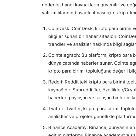
nedenle, hangi kaynakların güvenilir ve değe
yatırımcılarının başarılı olması için takip e
CoinDesk: CoinDesk, kripto para birimi ve
bilgiler sunan bir haber sitesidir. CoinDe
trendler ve analizler hakkında bilgi sağlar
Cointelegraph: Bu platform, kripto para bi
dünya çapında haberler sunar. Cointelegr
kripto para birimi topluluğuna değerli bilg
Reddit: Reddit’teki kripto para birimi toplu
kaynağıdır. Subreddit’ler, özellikle r/Cry
haberleri paylaşan ve tartışan binlerce ku
Twitter: Twitter, kripto para birimi toplul
analistler ve projeler genellikle platformd
Binance Academy: Binance, dünyanın en bü
eğitim platformu Binance Academy’ye sahip