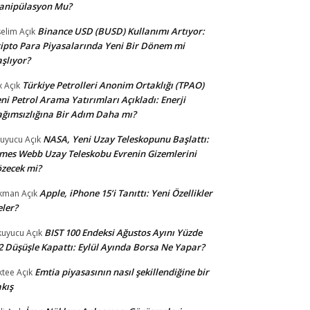
anipülasyon Mu?
Binance USD (BUSD) Kullanımı Artıyor:
selim
Açık
ipto Para Piyasalarında Yeni Bir Dönem mi
şlıyor?
Türkiye Petrolleri Anonim Ortaklığı (TPAO)
x
Açık
ni Petrol Arama Yatırımları Açıkladı: Enerji
ğımsızlığına Bir Adım Daha mı?
NASA, Yeni Uzay Teleskopunu Başlattı:
uyucu
Açık
mes Webb Uzay Teleskobu Evrenin Gizemlerini
zecek mi?
Apple, iPhone 15’i Tanıttı: Yeni Özellikler
kman
Açık
ler?
BIST 100 Endeksi Ağustos Ayını Yüzde
uyucu
Açık
2 Düşüşle Kapattı: Eylül Ayında Borsa Ne Yapar?
Emtia piyasasının nasıl şekillendiğine bir
ktee
Açık
kış