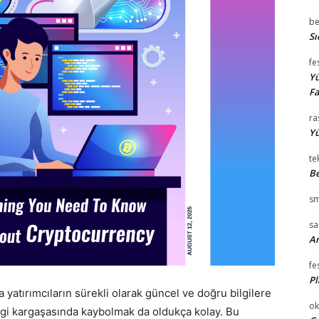
be
Sı
fe
Yü
Fa
ra
Yü
te
Be
sm
s
Ar
fe
Pl
a yatırımcıların sürekli olarak güncel ve doğru bilgilere
ok
ilgi kargaşasında kaybolmak da oldukça kolay. Bu