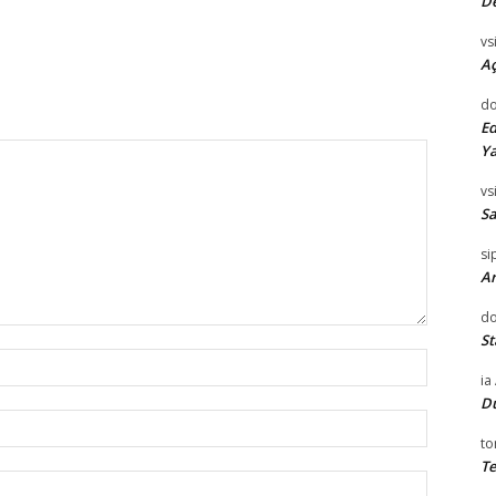
D
vsi
Aç
do
Ed
Ya
vsi
Sa
si
Ar
do
St
İsim:*
ia
D
E-
to
Posta:*
Te
Website: