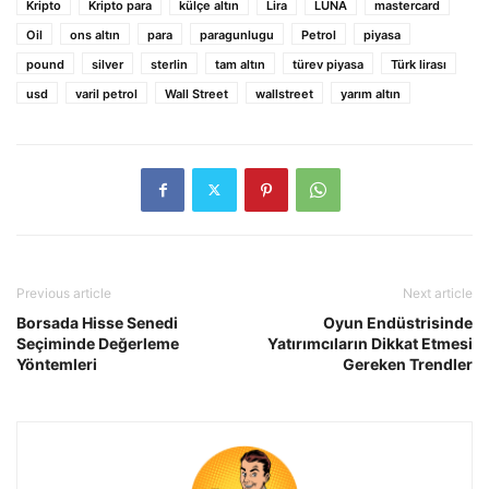
Kripto
Kripto para
külçe altın
Lira
LUNA
mastercard
Oil
ons altın
para
paragunlugu
Petrol
piyasa
pound
silver
sterlin
tam altın
türev piyasa
Türk lirası
usd
varil petrol
Wall Street
wallstreet
yarım altın
Previous article
Next article
Borsada Hisse Senedi
Oyun Endüstrisinde
Seçiminde Değerleme
Yatırımcıların Dikkat Etmesi
Yöntemleri
Gereken Trendler