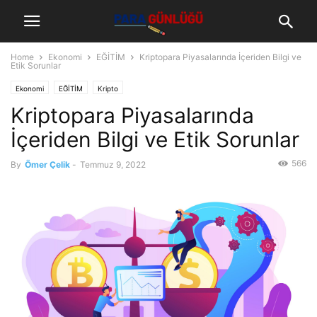
Home
Ekonomi
EĞİTİM
Kriptopara Piyasalarında İçeriden Bilgi ve
Etik Sorunlar
Ekonomi
EĞİTİM
Kripto
Kriptopara Piyasalarında
İçeriden Bilgi ve Etik Sorunlar
566
By
Ömer Çelik
-
Temmuz 9, 2022