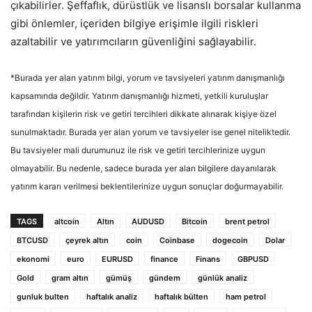
çıkabilirler. Şeffaflık, dürüstlük ve lisanslı borsalar kullanma
gibi önlemler, içeriden bilgiye erişimle ilgili riskleri
azaltabilir ve yatırımcıların güvenliğini sağlayabilir.
*Burada yer alan yatırım bilgi, yorum ve tavsiyeleri yatırım danışmanlığı
kapsamında değildir. Yatırım danışmanlığı hizmeti, yetkili kuruluşlar
tarafından kişilerin risk ve getiri tercihleri dikkate alınarak kişiye özel
sunulmaktadır. Burada yer alan yorum ve tavsiyeler ise genel niteliktedir.
Bu tavsiyeler mali durumunuz ile risk ve getiri tercihlerinize uygun
olmayabilir. Bu nedenle, sadece burada yer alan bilgilere dayanılarak
yatırım kararı verilmesi beklentilerinize uygun sonuçlar doğurmayabilir.
TAGS
altcoin
Altın
AUDUSD
Bitcoin
brent petrol
BTCUSD
çeyrek altın
coin
Coinbase
dogecoin
Dolar
ekonomi
euro
EURUSD
finance
Finans
GBPUSD
Gold
gram altın
gümüş
gündem
günlük analiz
gunluk bulten
haftalık analiz
haftalık bülten
ham petrol