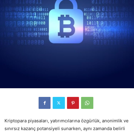
Kriptopara piyasaları, yatırımcılarına özgürlük, anonimlik ve
sınırsız kazanç potansiyeli sunarken, aynı zamanda belirli