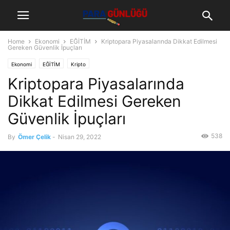
Home
Ekonomi
EĞİTİM
Kriptopara Piyasalarında Dikkat Edilmesi
Gereken Güvenlik İpuçları
Ekonomi
EĞİTİM
Kripto
Kriptopara Piyasalarında
Dikkat Edilmesi Gereken
Güvenlik İpuçları
538
By
Ömer Çelik
-
Nisan 29, 2022