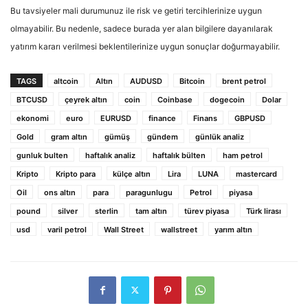
Bu tavsiyeler mali durumunuz ile risk ve getiri tercihlerinize uygun
olmayabilir. Bu nedenle, sadece burada yer alan bilgilere dayanılarak
yatırım kararı verilmesi beklentilerinize uygun sonuçlar doğurmayabilir.
TAGS
altcoin
Altın
AUDUSD
Bitcoin
brent petrol
BTCUSD
çeyrek altın
coin
Coinbase
dogecoin
Dolar
ekonomi
euro
EURUSD
finance
Finans
GBPUSD
Gold
gram altın
gümüş
gündem
günlük analiz
gunluk bulten
haftalık analiz
haftalık bülten
ham petrol
Kripto
Kripto para
külçe altın
Lira
LUNA
mastercard
Oil
ons altın
para
paragunlugu
Petrol
piyasa
pound
silver
sterlin
tam altın
türev piyasa
Türk lirası
usd
varil petrol
Wall Street
wallstreet
yarım altın