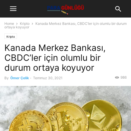
Home
Kripto
Kanada Merkez Bankası, CBDC’ler için olumlu bir durum
ortaya koyuyor
Kripto
Kanada Merkez Bankası,
CBDC’ler için olumlu bir
durum ortaya koyuyor
986
By
Ömer Çelik
-
Temmuz 30, 2021