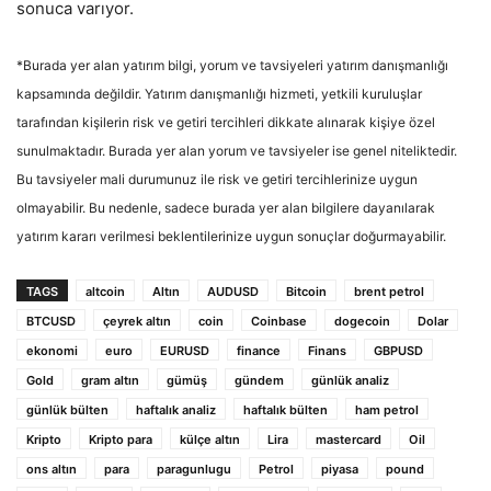
sonuca varıyor.
*Burada yer alan yatırım bilgi, yorum ve tavsiyeleri yatırım danışmanlığı
kapsamında değildir. Yatırım danışmanlığı hizmeti, yetkili kuruluşlar
tarafından kişilerin risk ve getiri tercihleri dikkate alınarak kişiye özel
sunulmaktadır. Burada yer alan yorum ve tavsiyeler ise genel niteliktedir.
Bu tavsiyeler mali durumunuz ile risk ve getiri tercihlerinize uygun
olmayabilir. Bu nedenle, sadece burada yer alan bilgilere dayanılarak
yatırım kararı verilmesi beklentilerinize uygun sonuçlar doğurmayabilir.
TAGS
altcoin
Altın
AUDUSD
Bitcoin
brent petrol
BTCUSD
çeyrek altın
coin
Coinbase
dogecoin
Dolar
ekonomi
euro
EURUSD
finance
Finans
GBPUSD
Gold
gram altın
gümüş
gündem
günlük analiz
günlük bülten
haftalık analiz
haftalık bülten
ham petrol
Kripto
Kripto para
külçe altın
Lira
mastercard
Oil
ons altın
para
paragunlugu
Petrol
piyasa
pound