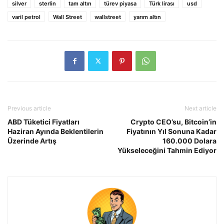
silver
sterlin
tam altın
türev piyasa
Türk lirası
usd
varil petrol
Wall Street
wallstreet
yarım altın
Previous article
Next article
ABD Tüketici Fiyatları
Crypto CEO’su, Bitcoin’in
Haziran Ayında Beklentilerin
Fiyatının Yıl Sonuna Kadar
Üzerinde Artış
160.000 Dolara
Yükseleceğini Tahmin Ediyor