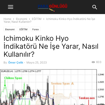
Home
Ekonomi
EĞİTİM
Ichimoku Kinko Hyo İndikatörü Ne İşe
Yarar, Nasıl Kullanılır?
Ekonomi
EĞİTİM
Forex
Ichimoku Kinko Hyo
İndikatörü Ne İşe Yarar, Nasıl
Kullanılır?
603
By
Ömer Çelik
-
Mayıs 25, 2023