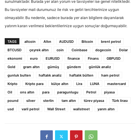
sunulmaktadır. Burada yer alan yorum ve tavsiyeler ise genel niteliktedir.
Bu tavsiyeler mali durumunuz ile risk ve getiri tercihlerinize uygun
olmayabilir. Bu nedenle, sadece burada yer alan bilgilere dayanılarak
yatırım kararı verilmesi beklentilerinize uygun sonuçlar doğurmayabilir.
TAGS
altcoin
Altın
AUDUSD
Bitcoin
brent petrol
BTCUSD
çeyrek altın
coin
Coinbase
dogecoin
Dolar
ekonomi
euro
EURUSD
finance
Finans
GBPUSD
Gold
gram altın
gümüş
gündem
günlük analiz
gunluk bulten
haftalık analiz
haftalık bülten
ham petrol
Kripto
Kripto para
külçe altın
Lira
LUNA
mastercard
Oil
ons altın
para
paragunlugu
Petrol
piyasa
pound
silver
sterlin
tam altın
türev piyasa
Türk lirası
usd
varil petrol
Wall Street
wallstreet
yarım altın