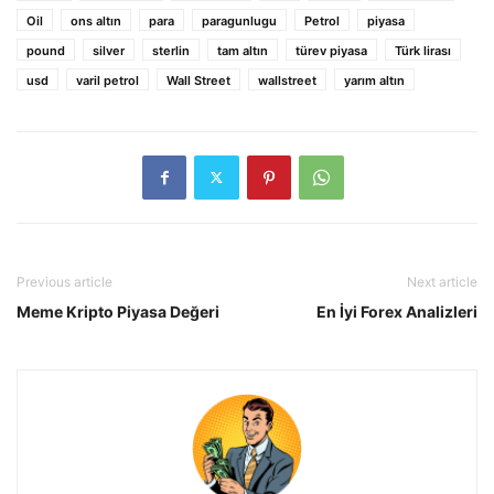
Oil
ons altın
para
paragunlugu
Petrol
piyasa
pound
silver
sterlin
tam altın
türev piyasa
Türk lirası
usd
varil petrol
Wall Street
wallstreet
yarım altın
Previous article
Next article
Meme Kripto Piyasa Değeri
En İyi Forex Analizleri