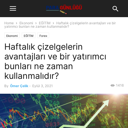
Home
Ekonomi
EĞİTİM
Haftalık çizelgelerin avantajları ve bir
yatırımcı bunları ne zaman kullanmalıdır?
Ekonomi
EĞİTİM
Forex
Haftalık çizelgelerin
avantajları ve bir yatırımcı
bunları ne zaman
kullanmalıdır?
1416
By
Ömer Çelik
-
Eylül 3, 2021