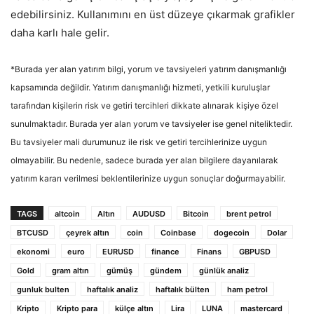
edebilirsiniz. Kullanımını en üst düzeye çıkarmak grafikler
daha karlı hale gelir.
*Burada yer alan yatırım bilgi, yorum ve tavsiyeleri yatırım danışmanlığı
kapsamında değildir. Yatırım danışmanlığı hizmeti, yetkili kuruluşlar
tarafından kişilerin risk ve getiri tercihleri dikkate alınarak kişiye özel
sunulmaktadır. Burada yer alan yorum ve tavsiyeler ise genel niteliktedir.
Bu tavsiyeler mali durumunuz ile risk ve getiri tercihlerinize uygun
olmayabilir. Bu nedenle, sadece burada yer alan bilgilere dayanılarak
yatırım kararı verilmesi beklentilerinize uygun sonuçlar doğurmayabilir.
TAGS
altcoin
Altın
AUDUSD
Bitcoin
brent petrol
BTCUSD
çeyrek altın
coin
Coinbase
dogecoin
Dolar
ekonomi
euro
EURUSD
finance
Finans
GBPUSD
Gold
gram altın
gümüş
gündem
günlük analiz
gunluk bulten
haftalık analiz
haftalık bülten
ham petrol
Kripto
Kripto para
külçe altın
Lira
LUNA
mastercard