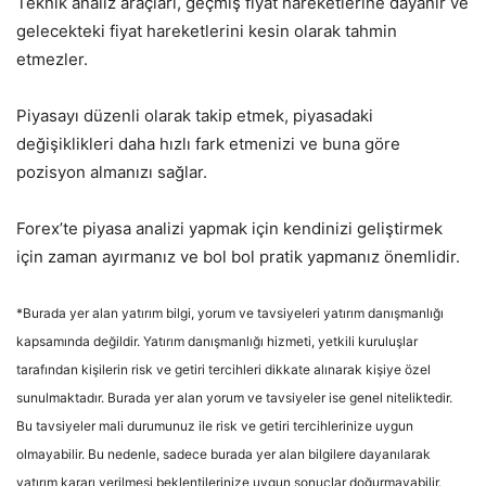
Teknik analiz araçları, geçmiş fiyat hareketlerine dayanır ve
gelecekteki fiyat hareketlerini kesin olarak tahmin
etmezler.
Piyasayı düzenli olarak takip etmek, piyasadaki
değişiklikleri daha hızlı fark etmenizi ve buna göre
pozisyon almanızı sağlar.
Forex’te piyasa analizi yapmak için kendinizi geliştirmek
için zaman ayırmanız ve bol bol pratik yapmanız önemlidir.
*Burada yer alan yatırım bilgi, yorum ve tavsiyeleri yatırım danışmanlığı
kapsamında değildir. Yatırım danışmanlığı hizmeti, yetkili kuruluşlar
tarafından kişilerin risk ve getiri tercihleri dikkate alınarak kişiye özel
sunulmaktadır. Burada yer alan yorum ve tavsiyeler ise genel niteliktedir.
Bu tavsiyeler mali durumunuz ile risk ve getiri tercihlerinize uygun
olmayabilir. Bu nedenle, sadece burada yer alan bilgilere dayanılarak
yatırım kararı verilmesi beklentilerinize uygun sonuçlar doğurmayabilir.