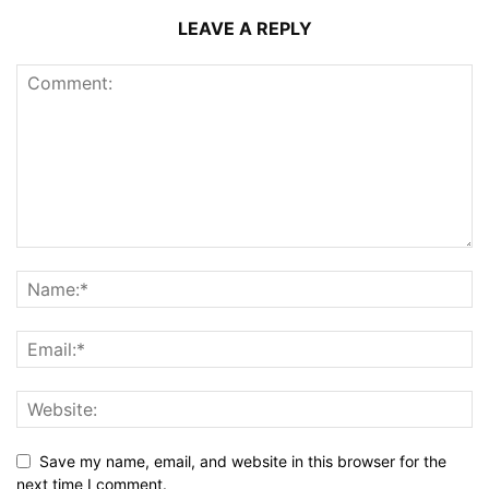
LEAVE A REPLY
Save my name, email, and website in this browser for the
next time I comment.