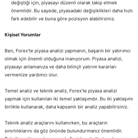
değiştiği için, piyasayı düzenli olarak takip etmek
önemlidir. Bu sayede, piyasadaki değişiklikleri daha hızlı
fark edebilir ve buna göre pozisyon alabilirsiniz.
Kişisel Yorumlar
Ben, Forex’te piyasa analizi yapmanın, başarılı bir yatırımcı
olmak için önemli olduğuna inanıyorum. Piyasa analizi,
piyasayı anlamanıza ve daha bilinçli yatırım kararları
vermenize yardımcı olur.
Temel analiz ve teknik analiz, Forex’te piyasa analizi
yapmak için kullanılan iki temel yaklaşımdır. Bu iki yaklaşımı
birlikte kullanarak, daha kapsamlı bir analiz yapabilirsiniz.
Teknik analiz araçlarını kullanırken, bu araçların
sınırlılıklarını da göz önünde bulundurmanız önemlidir.