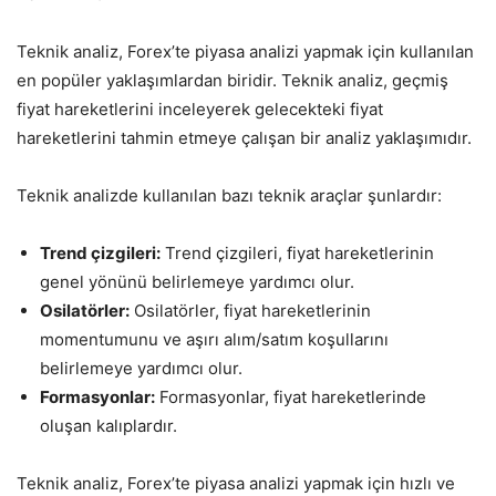
Teknik analiz, Forex’te piyasa analizi yapmak için kullanılan
en popüler yaklaşımlardan biridir. Teknik analiz, geçmiş
fiyat hareketlerini inceleyerek gelecekteki fiyat
hareketlerini tahmin etmeye çalışan bir analiz yaklaşımıdır.
Teknik analizde kullanılan bazı teknik araçlar şunlardır:
Trend çizgileri:
Trend çizgileri, fiyat hareketlerinin
genel yönünü belirlemeye yardımcı olur.
Osilatörler:
Osilatörler, fiyat hareketlerinin
momentumunu ve aşırı alım/satım koşullarını
belirlemeye yardımcı olur.
Formasyonlar:
Formasyonlar, fiyat hareketlerinde
oluşan kalıplardır.
Teknik analiz, Forex’te piyasa analizi yapmak için hızlı ve