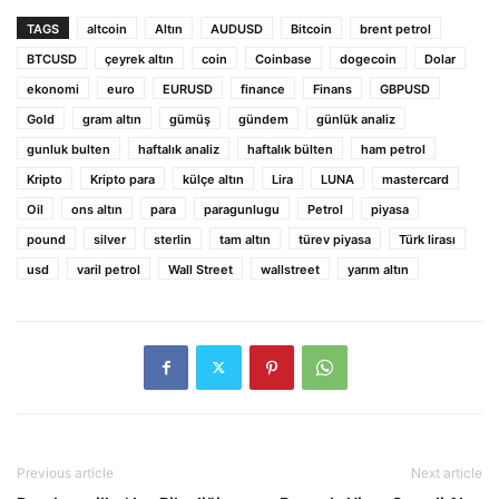
TAGS
altcoin
Altın
AUDUSD
Bitcoin
brent petrol
BTCUSD
çeyrek altın
coin
Coinbase
dogecoin
Dolar
ekonomi
euro
EURUSD
finance
Finans
GBPUSD
Gold
gram altın
gümüş
gündem
günlük analiz
gunluk bulten
haftalık analiz
haftalık bülten
ham petrol
Kripto
Kripto para
külçe altın
Lira
LUNA
mastercard
Oil
ons altın
para
paragunlugu
Petrol
piyasa
pound
silver
sterlin
tam altın
türev piyasa
Türk lirası
usd
varil petrol
Wall Street
wallstreet
yarım altın
Previous article
Next article