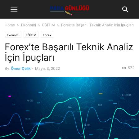
Home
Ekonomi
EĞİTİM
Forex’te Başarılı Teknik Analiz İçin İpuçları
Ekonomi
EĞİTİM
Forex
Forex’te Başarılı Teknik Analiz
İçin İpuçları
572
By
Ömer Çelik
-
Mayıs 3, 2022