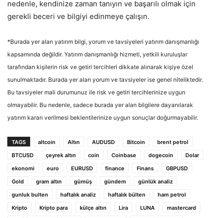
nedenle, kendinize zaman tanıyın ve başarılı olmak için
gerekli beceri ve bilgiyi edinmeye çalışın.
*Burada yer alan yatırım bilgi, yorum ve tavsiyeleri yatırım danışmanlığı
kapsamında değildir. Yatırım danışmanlığı hizmeti, yetkili kuruluşlar
tarafından kişilerin risk ve getiri tercihleri dikkate alınarak kişiye özel
sunulmaktadır. Burada yer alan yorum ve tavsiyeler ise genel niteliktedir.
Bu tavsiyeler mali durumunuz ile risk ve getiri tercihlerinize uygun
olmayabilir. Bu nedenle, sadece burada yer alan bilgilere dayanılarak
yatırım kararı verilmesi beklentilerinize uygun sonuçlar doğurmayabilir.
TAGS
altcoin
Altın
AUDUSD
Bitcoin
brent petrol
BTCUSD
çeyrek altın
coin
Coinbase
dogecoin
Dolar
ekonomi
euro
EURUSD
finance
Finans
GBPUSD
Gold
gram altın
gümüş
gündem
günlük analiz
gunluk bulten
haftalık analiz
haftalık bülten
ham petrol
Kripto
Kripto para
külçe altın
Lira
LUNA
mastercard