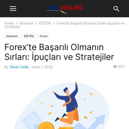
Home
Ekonomi
EĞİTİM
Forex’te Başarılı Olmanın Sırları: İpuçları ve
Stratejiler
Ekonomi
EĞİTİM
Forex
Forex’te Başarılı Olmanın
Sırları: İpuçları ve Stratejiler
614
By
Ömer Çelik
-
Mart 7, 2022