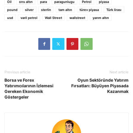
Oil
ons altın
para
paragunlugu
Petrol
piyasa
pound
silver
sterlin
tam altın
türev piyasa
Türk lirası
usd
varil petrol
Wall Street
wallstreet
yarım altın
Previous article
Next article
Borsa ve Forex
Oyun Sektöründe Yatırım
Yatırımcılarının İzlemesi
Fırsatları: Büyüyen Piyasada
Gereken Ekonomik
Kazanmak
Göstergeler