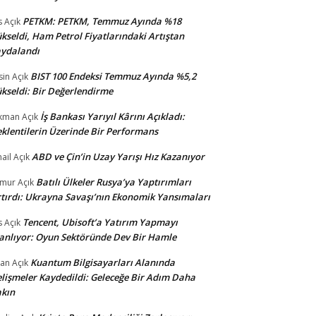
PETKM: PETKM, Temmuz Ayında %18
s
Açık
kseldi, Ham Petrol Fiyatlarındaki Artıştan
ydalandı
BIST 100 Endeksi Temmuz Ayında %5,2
sin
Açık
kseldi: Bir Değerlendirme
İş Bankası Yarıyıl Kârını Açıkladı:
kman
Açık
klentilerin Üzerinde Bir Performans
ABD ve Çin’in Uzay Yarışı Hız Kazanıyor
ail
Açık
Batılı Ülkeler Rusya’ya Yaptırımları
amur
Açık
tırdı: Ukrayna Savaşı’nın Ekonomik Yansımaları
Tencent, Ubisoft’a Yatırım Yapmayı
s
Açık
anlıyor: Oyun Sektöründe Dev Bir Hamle
Kuantum Bilgisayarları Alanında
an
Açık
lişmeler Kaydedildi: Geleceğe Bir Adım Daha
kın