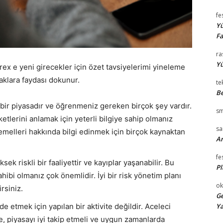
fe
Yü
Fa
ra
Yü
x e yeni girecekler için özet tavsiyelerimi yineleme
aklara faydası dokunur.
te
Be
 bir piyasadır ve öğrenmeniz gereken birçok şey vardır.
sm
ketlerini anlamak için yeterli bilgiye sahip olmanız
s
temelleri hakkında bilgi edinmek için birçok kaynaktan
Ar
fe
sek riskli bir faaliyettir ve kayıplar yaşanabilir. Bu
Pl
ibi olmanız çok önemlidir. İyi bir risk yönetim planı
ok
rsiniz.
Ge
lde etmek için yapılan bir aktivite değildir. Aceleci
Ya
, piyasayı iyi takip etmeli ve uygun zamanlarda