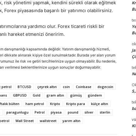
ek, risk yönetimi yapmak, kendini sürekli olarak eğitmek
Kr
Ba
k, Forex piyasasında başarılı bir yatırımcı olabilirsiniz.
te
rımcılarına yardımcı olur. Forex ticareti riskli bir
Ye
Ba
lanlı hareket etmenizi öneririm.
ok
rım danışmanlığı kapsamında değildir. Yatırım danışmanlığı hizmeti,
Ja
cihleri dikkate alınarak kişiye özel sunulmaktadır. Burada yer alan yorum
Çö
urumunuz ile risk ve getiri tercihlerinize uygun olmayabilir. Bu nedenle,
arı verilmesi beklentilerinize uygun sonuçlar doğurmayabilir.
te
Ne
Ok
 petrol
BTCUSD
çeyrek altın
coin
Coinbase
dogecoin
5,
nans
GBPUSD
Gold
gram altın
gümüş
gündem
te
ftalık bülten
ham petrol
Kripto
Kripto para
külçe altın
ba
a
paragunlugu
Petrol
piyasa
pound
silver
sterlin
vsi
 petrol
Wall Street
wallstreet
yarım altın
Ki