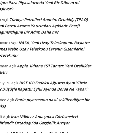
ipto Para Piyasalarında Yeni Bir Dönem mi
şlıyor?
Türkiye Petrolleri Anonim Ortaklığı (TPAO)
x
Açık
ni Petrol Arama Yatırımları Açıkladı: Enerji
ğımsızlığına Bir Adım Daha mı?
NASA, Yeni Uzay Teleskopunu Başlattı:
uyucu
Açık
mes Webb Uzay Teleskobu Evrenin Gizemlerini
zecek mi?
Apple, iPhone 15’i Tanıttı: Yeni Özellikler
kman
Açık
ler?
BIST 100 Endeksi Ağustos Ayını Yüzde
uyucu
Açık
2 Düşüşle Kapattı: Eylül Ayında Borsa Ne Yapar?
Emtia piyasasının nasıl şekillendiğine bir
ktee
Açık
kış
İran Nükleer Anlaşması Görüşmeleri
li
Açık
litlendi: Ortadoğu’da Gerginlik Artıyor