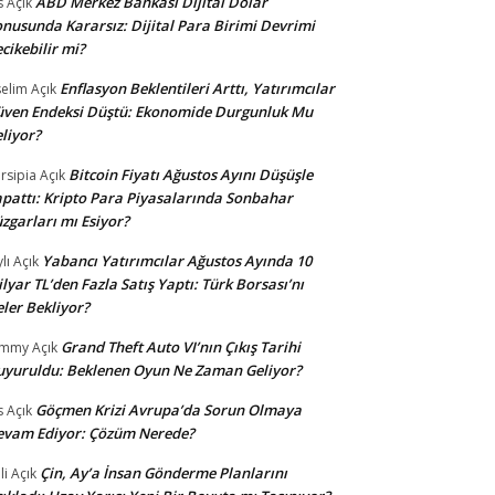
ABD Merkez Bankası Dijital Dolar
s
Açık
nusunda Kararsız: Dijital Para Birimi Devrimi
cikebilir mi?
Enflasyon Beklentileri Arttı, Yatırımcılar
selim
Açık
ven Endeksi Düştü: Ekonomide Durgunluk Mu
liyor?
Bitcoin Fiyatı Ağustos Ayını Düşüşle
rsipia
Açık
pattı: Kripto Para Piyasalarında Sonbahar
zgarları mı Esiyor?
Yabancı Yatırımcılar Ağustos Ayında 10
lı
Açık
lyar TL’den Fazla Satış Yaptı: Türk Borsası’nı
ler Bekliyor?
Grand Theft Auto VI’nın Çıkış Tarihi
ommy
Açık
yuruldu: Beklenen Oyun Ne Zaman Geliyor?
Göçmen Krizi Avrupa’da Sorun Olmaya
s
Açık
evam Ediyor: Çözüm Nerede?
Çin, Ay’a İnsan Gönderme Planlarını
li
Açık