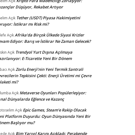
Kripto Para Madenciliği Zorlaşıyor:
selim
Açık
zançlar Düşüyor, Rekabet Artıyor
Tether (USDT) Piyasa Hakimiyetini
selim
Açık
ruyor: İstikrar mı Risk mi?
Afrika’da Birçok Ülkede Siyasi Krizler
lefe
Açık
vam Ediyor: Barış ve İstikrar Ne Zaman Gelecek?
Trendyol Yurt Dışına Açılmaya
skin
Açık
zırlanıyor: E-Ticarette Yeni Bir Dönem
Zorlu Enerji’nin Yeni Termik Santrali
bacı
Açık
vrecilerin Tepkisini Çekti: Enerji Üretimi mi Çevre
laketi mi?
Metaverse Oyunları Popülerleşiyor:
ulumba
Açık
nal Dünyalarda Eğlence ve Kazanç
Epic Games, Steam’e Rakip Olacak
otoselim
Açık
ni Platform Duyurdu: Oyun Dünyasında Yeni Bir
önem Başlıyor mu?
Bim Yarıyıl Karını Açıkladı: Perakende
dede
Açık