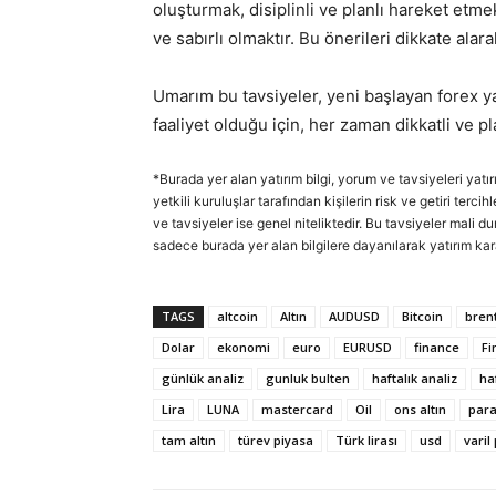
oluşturmak, disiplinli ve planlı hareket etm
ve sabırlı olmaktır. Bu önerileri dikkate alara
Umarım bu tavsiyeler, yeni başlayan forex yatı
faaliyet olduğu için, her zaman dikkatli ve p
*Burada yer alan yatırım bilgi, yorum ve tavsiyeleri yatı
yetkili kuruluşlar tarafından kişilerin risk ve getiri ter
ve tavsiyeler ise genel niteliktedir. Bu tavsiyeler mali d
sadece burada yer alan bilgilere dayanılarak yatırım kar
TAGS
altcoin
Altın
AUDUSD
Bitcoin
brent
Dolar
ekonomi
euro
EURUSD
finance
Fi
günlük analiz
gunluk bulten
haftalık analiz
ha
Lira
LUNA
mastercard
Oil
ons altın
par
tam altın
türev piyasa
Türk lirası
usd
varil