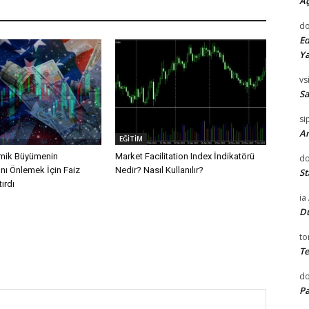
Aç
do
Ed
Ya
vsi
Sa
si
Ar
EĞİTİM
mik Büyümenin
Market Facilitation Index İndikatörü
do
nı Önlemek İçin Faiz
Nedir? Nasıl Kullanılır?
St
tırdı
ia
D
to
Te
d
Pa