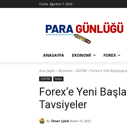
Cuma, Ağustos 7, 2026
ANASAYFA
EKONOMI
FOREX
Ana Sayfa
Ekonomi
EĞİTİM
Forex'e Yeni Başlayacak
EĞİTİM
Forex
Forex’e Yeni Başla
Tavsiyeler
By
Ömer Çelik
Nisan 16, 2022