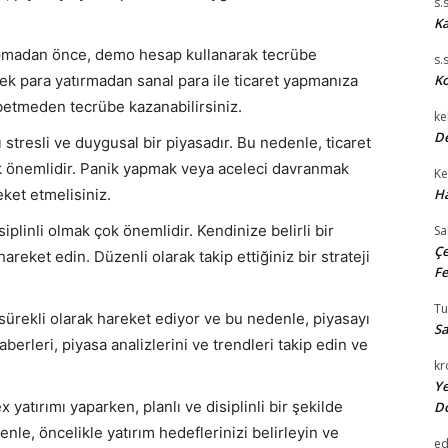
s.
Ka
apmadan önce, demo hesap kullanarak tecrübe
s.
k para yatırmadan sanal para ile ticaret yapmanıza
Ko
betmeden tecrübe kazanabilirsiniz.
ke
De
 stresli ve duygusal bir piyasadır. Bu nedenle, ticaret
k önemlidir. Panik yapmak veya aceleci davranmak
Ke
eket etmelisiniz.
Ha
siplinli olmak çok önemlidir. Kendinize belirli bir
Sa
Çe
areket edin. Düzenli olarak takip ettiğiniz bir strateji
Fe
T
 sürekli olarak hareket ediyor ve bu nedenle, piyasayı
Sa
berleri, piyasa analizlerini ve trendleri takip edin ve
kr
Ye
x yatırımı yaparken, planlı ve disiplinli bir şekilde
D
le, öncelikle yatırım hedeflerinizi belirleyin ve
e