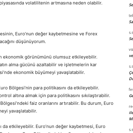
 piyasasında volatilitenin artmasına neden olabilir.
S
te
Sa
s.
esinin, Euro’nun değer kaybetmesine ve Forex
Se
olacağını düşünüyorum.
vsi
ve
in ekonomik görünümünü olumsuz etkileyebilir.
atın alma gücünü azaltabilir ve işletmelerin kar
s.
esi’nde ekonomik büyümeyi yavaşlatabilir.
Çe
D
o Bölgesi’nin para politikasını da etkileyebilir.
fe
ol altına almak için para politikasını sıkılaştırabilir.
Ge
 Bölgesi’ndeki faiz oranlarını artırabilir. Bu durum, Euro
re
yi yavaşlatabilir.
il
M
ı da etkileyebilir. Euro’nun değer kaybetmesi, Euro
s.