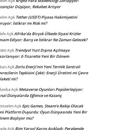
Kripto Para Madenciliği Zorlaşıyor:
selim
Açık
zançlar Düşüyor, Rekabet Artıyor
Tether (USDT) Piyasa Hakimiyetini
selim
Açık
ruyor: İstikrar mı Risk mi?
Afrika’da Birçok Ülkede Siyasi Krizler
lefe
Açık
vam Ediyor: Barış ve İstikrar Ne Zaman Gelecek?
Trendyol Yurt Dışına Açılmaya
skin
Açık
zırlanıyor: E-Ticarette Yeni Bir Dönem
Zorlu Enerji’nin Yeni Termik Santrali
bacı
Açık
vrecilerin Tepkisini Çekti: Enerji Üretimi mi Çevre
laketi mi?
Metaverse Oyunları Popülerleşiyor:
ulumba
Açık
nal Dünyalarda Eğlence ve Kazanç
Epic Games, Steam’e Rakip Olacak
otoselim
Açık
ni Platform Duyurdu: Oyun Dünyasında Yeni Bir
önem Başlıyor mu?
Bim Yarıyıl Karını Açıkladı: Perakende
dede
Açık