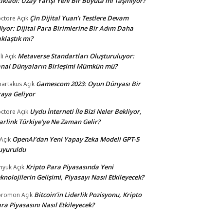
ıkladı: Uzay Yarışı Yeni Bir Boyuta mı Taşınıyor?
Çin Dijital Yuan’ı Testlere Devam
ctore
Açık
iyor: Dijital Para Birimlerine Bir Adım Daha
klaştık mı?
Metaverse Standartları Oluşturuluyor:
li
Açık
nal Dünyaların Birleşimi Mümkün mü?
Gamescom 2023: Oyun Dünyası Bir
partakus
Açık
aya Geliyor
Uydu İnterneti İle Bizi Neler Bekliyor,
ctore
Açık
arlink Türkiye’ye Ne Zaman Gelir?
OpenAI’dan Yeni Yapay Zeka Modeli GPT-5
Açık
uyuruldu
Kripto Para Piyasasında Yeni
nyuk
Açık
knolojilerin Gelişimi, Piyasayı Nasıl Etkileyecek?
Bitcoin’in Liderlik Pozisyonu, Kripto
oromon
Açık
ra Piyasasını Nasıl Etkileyecek?