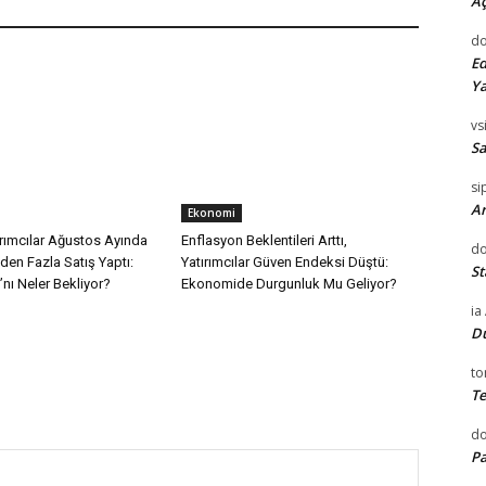
Aç
do
Ed
Ya
vsi
Sa
si
Ar
Ekonomi
rımcılar Ağustos Ayında
Enflasyon Beklentileri Arttı,
do
’den Fazla Satış Yaptı:
Yatırımcılar Güven Endeksi Düştü:
St
’nı Neler Bekliyor?
Ekonomide Durgunluk Mu Geliyor?
ia
D
to
Te
d
Pa