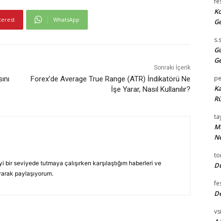
fe
Ko
terest
WhatsApp
Ge
s.
Gü
Ge
Sonraki İçerik
pe
sını
Forex’de Average True Range (ATR) İndikatörü Ne
Ka
İşe Yarar, Nasıl Kullanılır?
Rü
tay
Mi
Ne
t
yi bir seviyede tutmaya çalışırken karşılaştığım haberleri ve
Du
yarak paylaşıyorum.
fe
D
vsi