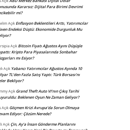
ABD Merkez Bankası Dijital Dolar
s
Açık
nusunda Kararsız: Dijital Para Birimi Devrimi
cikebilir mi?
Enflasyon Beklentileri Arttı, Yatırımcılar
selim
Açık
ven Endeksi Düştü: Ekonomide Durgunluk Mu
liyor?
Bitcoin Fiyatı Ağustos Ayını Düşüşle
rsipia
Açık
pattı: Kripto Para Piyasalarında Sonbahar
zgarları mı Esiyor?
Yabancı Yatırımcılar Ağustos Ayında 10
lı
Açık
lyar TL’den Fazla Satış Yaptı: Türk Borsası’nı
ler Bekliyor?
Grand Theft Auto VI’nın Çıkış Tarihi
ommy
Açık
yuruldu: Beklenen Oyun Ne Zaman Geliyor?
Göçmen Krizi Avrupa’da Sorun Olmaya
s
Açık
evam Ediyor: Çözüm Nerede?
Çin, Ay’a İnsan Gönderme Planlarını
li
Açık