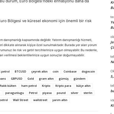
ir. Bu durum, Euro Bölgesi’ndeki enflasyonu daha da
Kr
Ba
te
ro Bölgesi ve küresel ekonomi için önemli bir risk
Ye
Ba
ok
rım danışmanlığı kapsamında değildir. Yatırım danışmanlığı hizmeti,
Ja
cihleri dikkate alınarak kişiye özel sunulmaktadır. Burada yer alan yorum
Çö
urumunuz ile risk ve getiri tercihlerinize uygun olmayabilir. Bu nedenle,
arı verilmesi beklentilerinize uygun sonuçlar doğurmayabilir.
te
Ne
Ok
 petrol
BTCUSD
çeyrek altın
coin
Coinbase
dogecoin
5,
nans
GBPUSD
Gold
gram altın
gümüş
gündem
te
ftalık bülten
ham petrol
Kripto
Kripto para
külçe altın
ba
a
paragunlugu
Petrol
piyasa
pound
silver
sterlin
 petrol
Wall Street
wallstreet
yarım altın
vsi
Ki