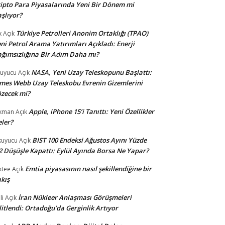
ipto Para Piyasalarında Yeni Bir Dönem mi
şlıyor?
Türkiye Petrolleri Anonim Ortaklığı (TPAO)
x
Açık
ni Petrol Arama Yatırımları Açıkladı: Enerji
ğımsızlığına Bir Adım Daha mı?
NASA, Yeni Uzay Teleskopunu Başlattı:
uyucu
Açık
mes Webb Uzay Teleskobu Evrenin Gizemlerini
zecek mi?
Apple, iPhone 15’i Tanıttı: Yeni Özellikler
kman
Açık
ler?
BIST 100 Endeksi Ağustos Ayını Yüzde
uyucu
Açık
2 Düşüşle Kapattı: Eylül Ayında Borsa Ne Yapar?
Emtia piyasasının nasıl şekillendiğine bir
ktee
Açık
kış
İran Nükleer Anlaşması Görüşmeleri
li
Açık
litlendi: Ortadoğu’da Gerginlik Artıyor