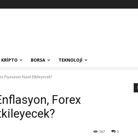
KRIPTO
BORSA
TEKNOLOJI
x Piyasasını Nasıl Etkileyecek?
Enflasyon, Forex
tkileyecek?
567
0