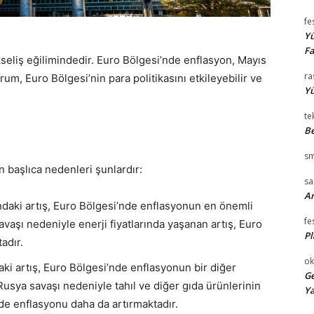
fe
Yü
Fa
seliş eğilimindedir. Euro Bölgesi’nde enflasyon, Mayıs
ra
rum, Euro Bölgesi’nin para politikasını etkileyebilir ve
Yü
te
Be
sm
 başlıca nedenleri şunlardır:
s
Ar
ındaki artış, Euro Bölgesi’nde enflasyonun en önemli
fe
avaşı nedeniyle enerji fiyatlarında yaşanan artış, Euro
Pl
adır.
ok
aki artış, Euro Bölgesi’nde enflasyonun bir diğer
Ge
-Rusya savaşı nedeniyle tahıl ve diğer gıda ürünlerinin
Ya
nde enflasyonu daha da artırmaktadır.