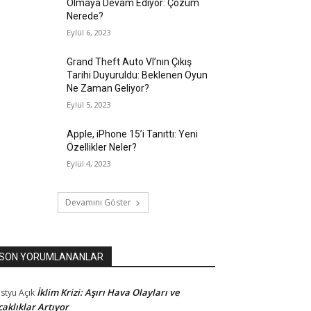
Olmaya Devam Ediyor: Çözüm
Nerede?
Eylül 6, 2023
Grand Theft Auto VI’nın Çıkış
Tarihi Duyuruldu: Beklenen Oyun
Ne Zaman Geliyor?
Eylül 5, 2023
Apple, iPhone 15’i Tanıttı: Yeni
Özellikler Neler?
Eylül 4, 2023
Devamını Göster
SON YORUMLANANLAR
İklim Krizi: Aşırı Hava Olayları ve
styu
Açık
caklıklar Artıyor