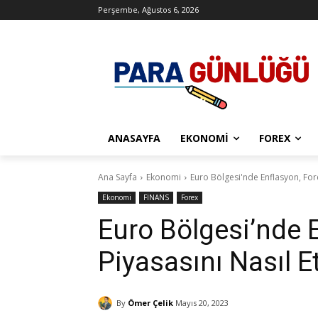
Perşembe, Ağustos 6, 2026
ANASAYFA
EKONOMI
FOREX
Ana Sayfa
Ekonomi
Euro Bölgesi'nde Enflasyon, Fore
Ekonomi
FİNANS
Forex
Euro Bölgesi’nde 
Piyasasını Nasıl E
By
Ömer Çelik
Mayıs 20, 2023