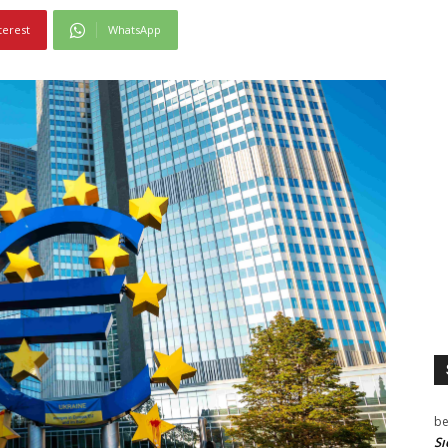
terest
WhatsApp
be
Sı