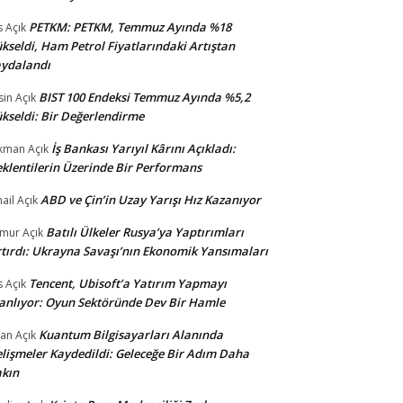
PETKM: PETKM, Temmuz Ayında %18
s
Açık
kseldi, Ham Petrol Fiyatlarındaki Artıştan
ydalandı
BIST 100 Endeksi Temmuz Ayında %5,2
sin
Açık
kseldi: Bir Değerlendirme
İş Bankası Yarıyıl Kârını Açıkladı:
kman
Açık
klentilerin Üzerinde Bir Performans
ABD ve Çin’in Uzay Yarışı Hız Kazanıyor
ail
Açık
Batılı Ülkeler Rusya’ya Yaptırımları
amur
Açık
tırdı: Ukrayna Savaşı’nın Ekonomik Yansımaları
Tencent, Ubisoft’a Yatırım Yapmayı
s
Açık
anlıyor: Oyun Sektöründe Dev Bir Hamle
Kuantum Bilgisayarları Alanında
an
Açık
lişmeler Kaydedildi: Geleceğe Bir Adım Daha
kın