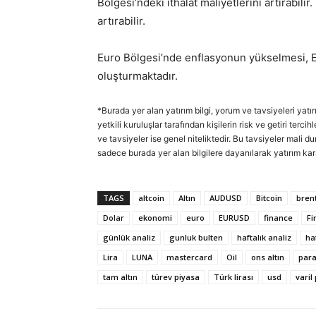
Bölgesi’ndeki ithalat maliyetlerini artırabil
artırabilir.
Euro Bölgesi’nde enflasyonun yükselmesi, Eu
oluşturmaktadır.
*Burada yer alan yatırım bilgi, yorum ve tavsiyeleri yatı
yetkili kuruluşlar tarafından kişilerin risk ve getiri ter
ve tavsiyeler ise genel niteliktedir. Bu tavsiyeler mali d
sadece burada yer alan bilgilere dayanılarak yatırım kar
TAGS
altcoin
Altın
AUDUSD
Bitcoin
brent
Dolar
ekonomi
euro
EURUSD
finance
Fi
günlük analiz
gunluk bulten
haftalık analiz
ha
Lira
LUNA
mastercard
Oil
ons altın
par
tam altın
türev piyasa
Türk lirası
usd
varil