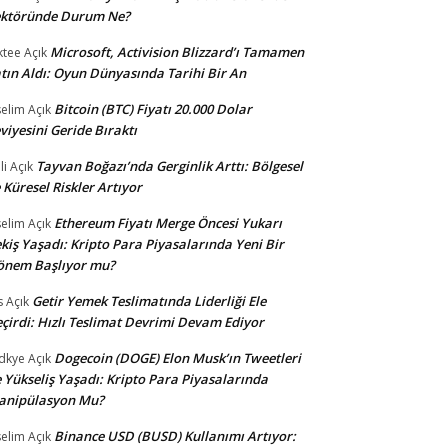
ektöründe Durum Ne?
Microsoft, Activision Blizzard’ı Tamamen
ktee
Açık
tın Aldı: Oyun Dünyasında Tarihi Bir An
Bitcoin (BTC) Fiyatı 20.000 Dolar
selim
Açık
viyesini Geride Bıraktı
Tayvan Boğazı’nda Gerginlik Arttı: Bölgesel
li
Açık
 Küresel Riskler Artıyor
Ethereum Fiyatı Merge Öncesi Yukarı
selim
Açık
kiş Yaşadı: Kripto Para Piyasalarında Yeni Bir
önem Başlıyor mu?
Getir Yemek Teslimatında Liderliği Ele
s
Açık
çirdi: Hızlı Teslimat Devrimi Devam Ediyor
Dogecoin (DOGE) Elon Musk’ın Tweetleri
dkye
Açık
e Yükseliş Yaşadı: Kripto Para Piyasalarında
anipülasyon Mu?
Binance USD (BUSD) Kullanımı Artıyor:
selim
Açık