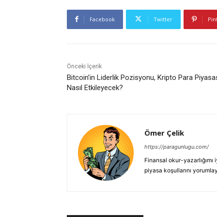
Facebook
Twitter
Pin
Önceki İçerik
Bitcoin’in Liderlik Pozisyonu, Kripto Para Piyasa
Nasıl Etkileyecek?
Ömer Çelik
https://paragunlugu.com/
Finansal okur-yazarlığımı i
piyasa koşullarını yorumla