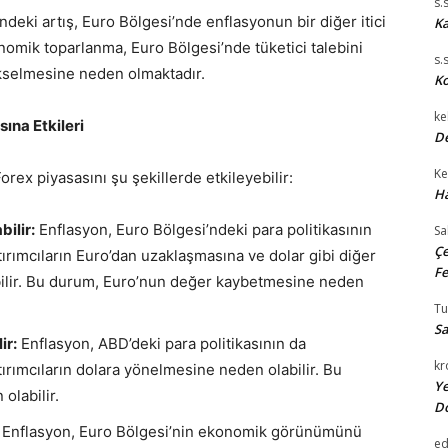
s.
ndeki artış, Euro Bölgesi’nde enflasyonun bir diğer itici
Ka
nomik toparlanma, Euro Bölgesi’nde tüketici talebini
s.
kselmesine neden olmaktadır.
Ko
ke
ına Etkileri
De
Ke
ex piyasasını şu şekillerde etkileyebilir:
Ha
ilir:
Enflasyon, Euro Bölgesi’ndeki para politikasının
Sa
Çe
tırımcıların Euro’dan uzaklaşmasına ve dolar gibi diğer
Fe
bilir. Bu durum, Euro’nun değer kaybetmesine neden
T
Sa
ir:
Enflasyon, ABD’deki para politikasının da
kr
tırımcıların dolara yönelmesine neden olabilir. Bu
Ye
olabilir.
D
Enflasyon, Euro Bölgesi’nin ekonomik görünümünü
e