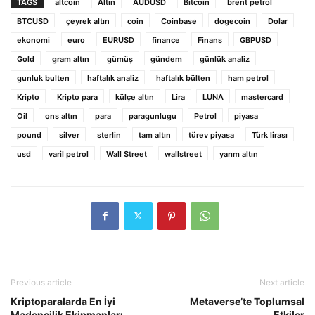
TAGS
altcoin
Altın
AUDUSD
Bitcoin
brent petrol
BTCUSD
çeyrek altın
coin
Coinbase
dogecoin
Dolar
ekonomi
euro
EURUSD
finance
Finans
GBPUSD
Gold
gram altın
gümüş
gündem
günlük analiz
gunluk bulten
haftalık analiz
haftalık bülten
ham petrol
Kripto
Kripto para
külçe altın
Lira
LUNA
mastercard
Oil
ons altın
para
paragunlugu
Petrol
piyasa
pound
silver
sterlin
tam altın
türev piyasa
Türk lirası
usd
varil petrol
Wall Street
wallstreet
yarım altın
Previous article
Next article
Kriptoparalarda En İyi
Metaverse’te Toplumsal
Madencilik Ekipmanları
Etkiler