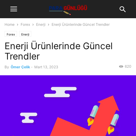
Home
Forex
Enerji
Enerji Ürünlerinde Güncel Trendler
Forex
Enerji
Enerji Ürünlerinde Güncel
Trendler
620
By
Ömer Çelik
-
Mart 13, 2023