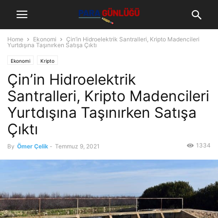
Home
Ekonomi
Çin’in Hidroelektrik Santralleri, Kripto Madencileri
Yurtdışına Taşınırken Satışa Çıktı
Ekonomi
Kripto
Çin’in Hidroelektrik
Santralleri, Kripto Madencileri
Yurtdışına Taşınırken Satışa
Çıktı
1334
By
Ömer Çelik
-
Temmuz 9, 2021