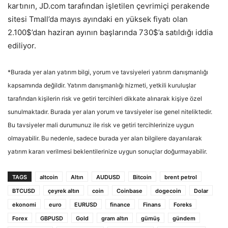
kartının, JD.com tarafından işletilen çevrimiçi perakende
sitesi Tmall’da mayıs ayındaki en yüksek fiyatı olan
2.100$’dan haziran ayının başlarında 730$’a satıldığı iddia
ediliyor.
*Burada yer alan yatırım bilgi, yorum ve tavsiyeleri yatırım danışmanlığı
kapsamında değildir. Yatırım danışmanlığı hizmeti, yetkili kuruluşlar
tarafından kişilerin risk ve getiri tercihleri dikkate alınarak kişiye özel
sunulmaktadır. Burada yer alan yorum ve tavsiyeler ise genel niteliktedir.
Bu tavsiyeler mali durumunuz ile risk ve getiri tercihlerinize uygun
olmayabilir. Bu nedenle, sadece burada yer alan bilgilere dayanılarak
yatırım kararı verilmesi beklentilerinize uygun sonuçlar doğurmayabilir.
TAGS
altcoin
Altın
AUDUSD
Bitcoin
brent petrol
BTCUSD
çeyrek altın
coin
Coinbase
dogecoin
Dolar
ekonomi
euro
EURUSD
finance
Finans
Foreks
Forex
GBPUSD
Gold
gram altın
gümüş
gündem