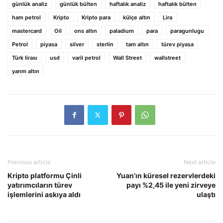
günlük analiz
günlük bülten
haftalık analiz
haftalık bülten
ham petrol
Kripto
Kripto para
külçe altın
Lira
mastercard
Oil
ons altın
paladium
para
paragunlugu
Petrol
piyasa
silver
sterlin
tam altın
türev piyasa
Türk lirası
usd
varil petrol
Wall Street
wallstreet
yarım altın
Previous article
Next article
Kripto platformu Çinli
Yuan’ın küresel rezervlerdeki
yatırımcıların türev
payı %2,45 ile yeni zirveye
işlemlerini askıya aldı
ulaştı