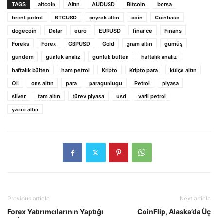
TAGS
altcoin
Altın
AUDUSD
Bitcoin
borsa
brent petrol
BTCUSD
çeyrek altın
coin
Coinbase
dogecoin
Dolar
euro
EURUSD
finance
Finans
Foreks
Forex
GBPUSD
Gold
gram altın
gümüş
gündem
günlük analiz
günlük bülten
haftalık analiz
haftalık bülten
ham petrol
Kripto
Kripto para
külçe altın
Oil
ons altın
para
paragunlugu
Petrol
piyasa
silver
tam altın
türev piyasa
usd
varil petrol
yarım altın
Previous article
Next article
Forex Yatırımcılarının Yaptığı
CoinFlip, Alaska’da Üç