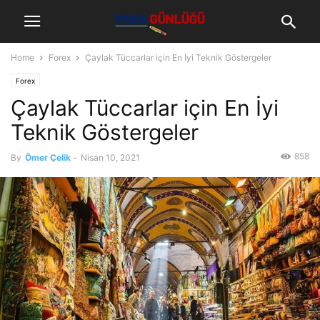
Home
Forex
Çaylak Tüccarlar için En İyi Teknik Göstergeler
Forex
Çaylak Tüccarlar için En İyi
Teknik Göstergeler
858
By
Ömer Çelik
-
Nisan 10, 2021