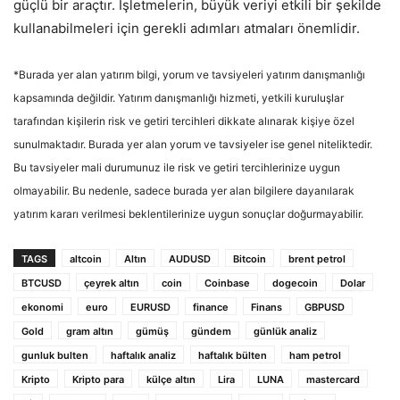
güçlü bir araçtır. İşletmelerin, büyük veriyi etkili bir şekilde
kullanabilmeleri için gerekli adımları atmaları önemlidir.
*Burada yer alan yatırım bilgi, yorum ve tavsiyeleri yatırım danışmanlığı
kapsamında değildir. Yatırım danışmanlığı hizmeti, yetkili kuruluşlar
tarafından kişilerin risk ve getiri tercihleri dikkate alınarak kişiye özel
sunulmaktadır. Burada yer alan yorum ve tavsiyeler ise genel niteliktedir.
Bu tavsiyeler mali durumunuz ile risk ve getiri tercihlerinize uygun
olmayabilir. Bu nedenle, sadece burada yer alan bilgilere dayanılarak
yatırım kararı verilmesi beklentilerinize uygun sonuçlar doğurmayabilir.
TAGS
altcoin
Altın
AUDUSD
Bitcoin
brent petrol
BTCUSD
çeyrek altın
coin
Coinbase
dogecoin
Dolar
ekonomi
euro
EURUSD
finance
Finans
GBPUSD
Gold
gram altın
gümüş
gündem
günlük analiz
gunluk bulten
haftalık analiz
haftalık bülten
ham petrol
Kripto
Kripto para
külçe altın
Lira
LUNA
mastercard