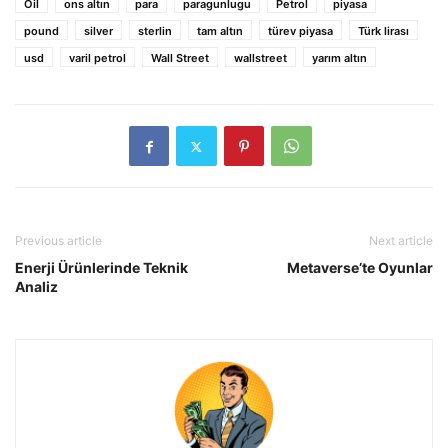
Oil
ons altın
para
paragunlugu
Petrol
piyasa
pound
silver
sterlin
tam altın
türev piyasa
Türk lirası
usd
varil petrol
Wall Street
wallstreet
yarım altın
Previous article
Next article
Enerji Ürünlerinde Teknik
Metaverse’te Oyunlar
Analiz