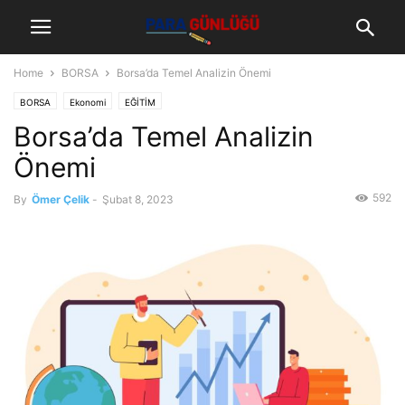
Home
BORSA
Borsa’da Temel Analizin Önemi
BORSA
Ekonomi
EĞİTİM
Borsa’da Temel Analizin
Önemi
592
By
Ömer Çelik
-
Şubat 8, 2023