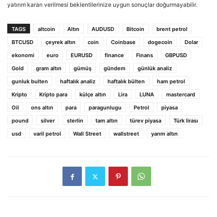
yatırım kararı verilmesi beklentilerinize uygun sonuçlar doğurmayabilir.
TAGS
altcoin
Altın
AUDUSD
Bitcoin
brent petrol
BTCUSD
çeyrek altın
coin
Coinbase
dogecoin
Dolar
ekonomi
euro
EURUSD
finance
Finans
GBPUSD
Gold
gram altın
gümüş
gündem
günlük analiz
gunluk bulten
haftalık analiz
haftalık bülten
ham petrol
Kripto
Kripto para
külçe altın
Lira
LUNA
mastercard
Oil
ons altın
para
paragunlugu
Petrol
piyasa
pound
silver
sterlin
tam altın
türev piyasa
Türk lirası
usd
varil petrol
Wall Street
wallstreet
yarım altın