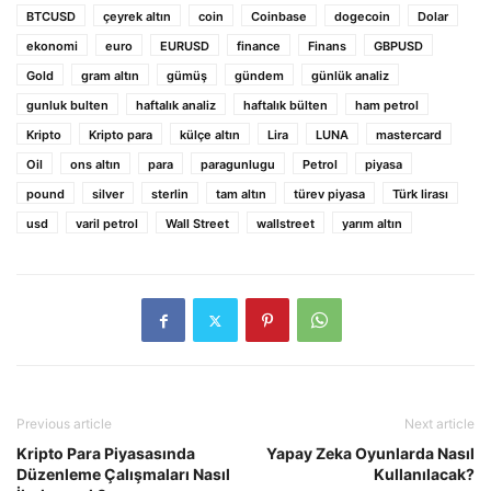
BTCUSD
çeyrek altın
coin
Coinbase
dogecoin
Dolar
ekonomi
euro
EURUSD
finance
Finans
GBPUSD
Gold
gram altın
gümüş
gündem
günlük analiz
gunluk bulten
haftalık analiz
haftalık bülten
ham petrol
Kripto
Kripto para
külçe altın
Lira
LUNA
mastercard
Oil
ons altın
para
paragunlugu
Petrol
piyasa
pound
silver
sterlin
tam altın
türev piyasa
Türk lirası
usd
varil petrol
Wall Street
wallstreet
yarım altın
Previous article
Next article
Kripto Para Piyasasında
Yapay Zeka Oyunlarda Nasıl
Düzenleme Çalışmaları Nasıl
Kullanılacak?