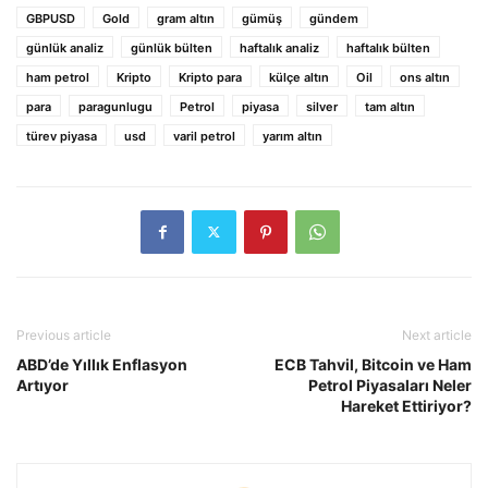
GBPUSD
Gold
gram altın
gümüş
gündem
günlük analiz
günlük bülten
haftalık analiz
haftalık bülten
ham petrol
Kripto
Kripto para
külçe altın
Oil
ons altın
para
paragunlugu
Petrol
piyasa
silver
tam altın
türev piyasa
usd
varil petrol
yarım altın
Previous article
Next article
ABD’de Yıllık Enflasyon
ECB Tahvil, Bitcoin ve Ham
Artıyor
Petrol Piyasaları Neler
Hareket Ettiriyor?