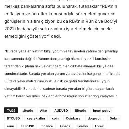
merkez bankalarına atıfta bulunarak, tutanaklar “RBA’nın
enflasyon ve ücretler konusundaki süregelen güvercin
görüşlerinin altını çiziyor, bu da RBA’nın RBNZ ve BoC’yi
2022’de daha yüksek oranlara işaret etmek için acele
etmediğini gösteriyor” dedi.
*Burada yer alan yatırım bilgi, yorum ve tavsiyeleri yatırım danışmanlığı
kapsamında değildir. Yatırım danışmanlığı hizmeti, yetkili kuruluşlar
tarafından kişilerin risk ve getiri tercihleri dikkate alınarak kişiye özel
sunulmaktadır. Burada yer alan yorum ve tavsiyeler ise genel niteliktedir.
Bu tavsiyeler mali durumunuz ile risk ve getiri tercihlerinize uygun
olmayabilir. Bu nedenle, sadece burada yer alan bilgilere dayanılarak
yatırım kararı verilmesi beklentilerinize uygun sonuçlar doğurmayabilir.
TAGS
altcoin
Altın
AUDUSD
Bitcoin
brent petrol
BTCUSD
çeyrek altın
coin
Coinbase
dogecoin
Dolar
euro
EURUSD
finance
Finans
Foreks
Forex