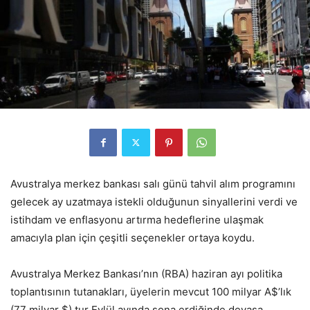
Avustralya merkez bankası salı günü tahvil alım programını
gelecek ay uzatmaya istekli olduğunun sinyallerini verdi ve
istihdam ve enflasyonu artırma hedeflerine ulaşmak
amacıyla plan için çeşitli seçenekler ortaya koydu.
Avustralya Merkez Bankası’nın (RBA) haziran ayı politika
toplantısının tutanakları, üyelerin mevcut 100 milyar A$’lık
(77 milyar $) tur Eylül ayında sona erdiğinde devasa