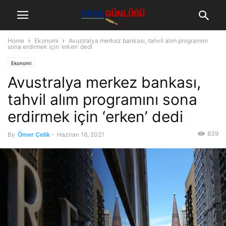
Home
Ekonomi
Avustralya merkez bankası, tahvil alım programını
sona erdirmek için ‘erken’ dedi
Ekonomi
Avustralya merkez bankası,
tahvil alım programını sona
erdirmek için ‘erken’ dedi
839
By
Ömer Çelik
-
Haziran 16, 2021