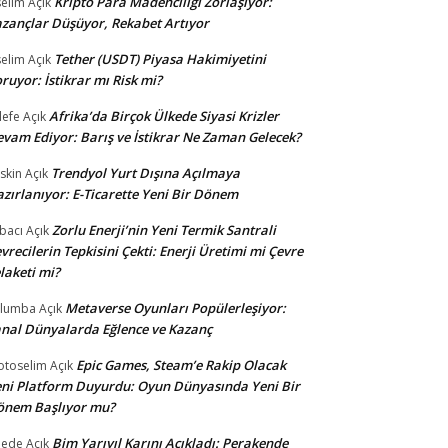
Kripto Para Madenciliği Zorlaşıyor:
selim
Açık
zançlar Düşüyor, Rekabet Artıyor
Tether (USDT) Piyasa Hakimiyetini
selim
Açık
ruyor: İstikrar mı Risk mi?
Afrika’da Birçok Ülkede Siyasi Krizler
lefe
Açık
vam Ediyor: Barış ve İstikrar Ne Zaman Gelecek?
Trendyol Yurt Dışına Açılmaya
skin
Açık
zırlanıyor: E-Ticarette Yeni Bir Dönem
Zorlu Enerji’nin Yeni Termik Santrali
bacı
Açık
vrecilerin Tepkisini Çekti: Enerji Üretimi mi Çevre
laketi mi?
Metaverse Oyunları Popülerleşiyor:
ulumba
Açık
nal Dünyalarda Eğlence ve Kazanç
Epic Games, Steam’e Rakip Olacak
otoselim
Açık
ni Platform Duyurdu: Oyun Dünyasında Yeni Bir
önem Başlıyor mu?
Bim Yarıyıl Karını Açıkladı: Perakende
dede
Açık