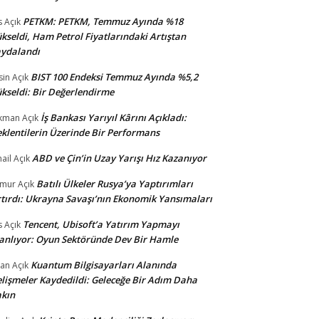
PETKM: PETKM, Temmuz Ayında %18
s
Açık
kseldi, Ham Petrol Fiyatlarındaki Artıştan
ydalandı
BIST 100 Endeksi Temmuz Ayında %5,2
sin
Açık
kseldi: Bir Değerlendirme
İş Bankası Yarıyıl Kârını Açıkladı:
kman
Açık
klentilerin Üzerinde Bir Performans
ABD ve Çin’in Uzay Yarışı Hız Kazanıyor
ail
Açık
Batılı Ülkeler Rusya’ya Yaptırımları
amur
Açık
tırdı: Ukrayna Savaşı’nın Ekonomik Yansımaları
Tencent, Ubisoft’a Yatırım Yapmayı
s
Açık
anlıyor: Oyun Sektöründe Dev Bir Hamle
Kuantum Bilgisayarları Alanında
an
Açık
lişmeler Kaydedildi: Geleceğe Bir Adım Daha
kın