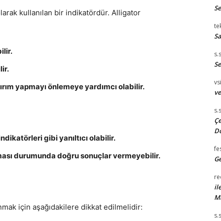
S
larak kullanılan bir indikatördür. Alligator
te
Sa
lir.
s.
Se
ir.
vsi
atırım yapmayı önlemeye yardımcı olabilir.
ve
s.
Çe
D
dikatörleri gibi yanıltıcı olabilir.
fe
ılması durumunda doğru sonuçlar vermeyebilir.
Ge
re
il
M
anmak için aşağıdakilere dikkat edilmelidir:
s.