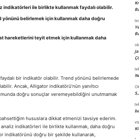
Kr
 indikatörleri ile birlikte kullanmak faydalı olabilir.
Ba
nd yönünü belirlemek için kullanmak daha doğru
te
Ye
Ba
yat hareketlerini teyit etmek için kullanmak daha
ok
Ja
Çö
te
Ne
 faydalı bir indikatör olabilir. Trend yönünü belirlemede
ilir. Ancak, Alligator indikatörü’nün yanıltıcı
Ok
5,
durumunda doğru sonuçlar veremeyebildiğini unutmamak
te
ba
 bahsettiğim hususlara dikkat etmenizi tavsiye ederim.
vsi
 analiz indikatörleri ile birlikte kullanmak, daha doğru
Ki
or indikatörünü doğru bir şekilde kullanarak,