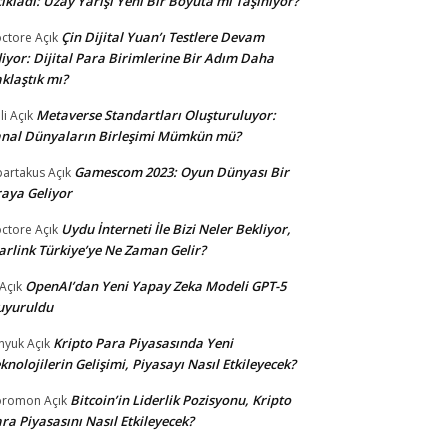
ıkladı: Uzay Yarışı Yeni Bir Boyuta mı Taşınıyor?
Çin Dijital Yuan’ı Testlere Devam
ctore
Açık
iyor: Dijital Para Birimlerine Bir Adım Daha
klaştık mı?
Metaverse Standartları Oluşturuluyor:
li
Açık
nal Dünyaların Birleşimi Mümkün mü?
Gamescom 2023: Oyun Dünyası Bir
partakus
Açık
aya Geliyor
Uydu İnterneti İle Bizi Neler Bekliyor,
ctore
Açık
arlink Türkiye’ye Ne Zaman Gelir?
OpenAI’dan Yeni Yapay Zeka Modeli GPT-5
Açık
uyuruldu
Kripto Para Piyasasında Yeni
nyuk
Açık
knolojilerin Gelişimi, Piyasayı Nasıl Etkileyecek?
Bitcoin’in Liderlik Pozisyonu, Kripto
oromon
Açık
ra Piyasasını Nasıl Etkileyecek?