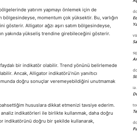
Aç
ım bölgelerinde yatırım yapmayı önlemek için de
do
 alım bölgesindeyse, momentum çok yüksektir. Bu, varlığın
Ed
Ya
ni gösterir. Alligator ağzı aşırı satım bölgesindeyse,
n yakında yükseliş trendine girebileceğini gösterir.
vsi
Sa
si
Ar
 faydalı bir indikatör olabilir. Trend yönünü belirlemede
do
ilir. Ancak, Alligator indikatörü’nün yanıltıcı
St
durumunda doğru sonuçlar veremeyebildiğini unutmamak
ia
D
 bahsettiğim hususlara dikkat etmenizi tavsiye ederim.
to
Te
 analiz indikatörleri ile birlikte kullanmak, daha doğru
or indikatörünü doğru bir şekilde kullanarak,
d
Pa