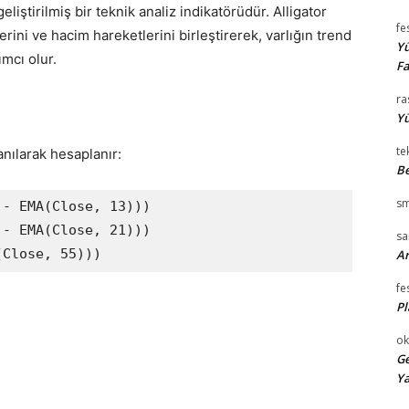
geliştirilmiş bir teknik analiz indikatörüdür. Alligator
fe
lerini ve hacim hareketlerini birleştirerek, varlığın trend
Yü
cı olur.
Fa
ra
Yü
te
anılarak hesaplanır:
Be
sm
- EMA(Close, 13)))

- EMA(Close, 21)))

s
Ar
fe
Pl
ok
Ge
Ya