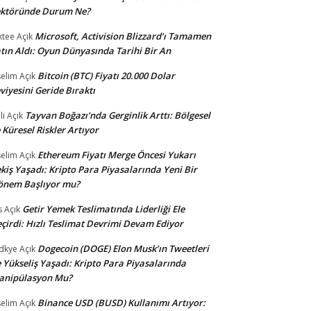
ektöründe Durum Ne?
Microsoft, Activision Blizzard’ı Tamamen
ktee
Açık
tın Aldı: Oyun Dünyasında Tarihi Bir An
Bitcoin (BTC) Fiyatı 20.000 Dolar
selim
Açık
viyesini Geride Bıraktı
Tayvan Boğazı’nda Gerginlik Arttı: Bölgesel
li
Açık
 Küresel Riskler Artıyor
Ethereum Fiyatı Merge Öncesi Yukarı
selim
Açık
kiş Yaşadı: Kripto Para Piyasalarında Yeni Bir
önem Başlıyor mu?
Getir Yemek Teslimatında Liderliği Ele
s
Açık
çirdi: Hızlı Teslimat Devrimi Devam Ediyor
Dogecoin (DOGE) Elon Musk’ın Tweetleri
dkye
Açık
e Yükseliş Yaşadı: Kripto Para Piyasalarında
anipülasyon Mu?
Binance USD (BUSD) Kullanımı Artıyor:
selim
Açık