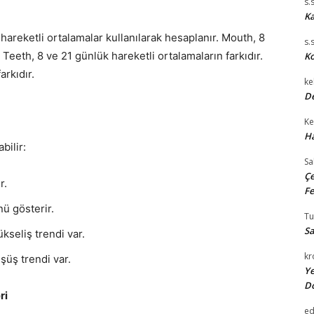
s.
Ka
t hareketli ortalamalar kullanılarak hesaplanır. Mouth, 8
s.
 Teeth, 8 ve 21 günlük hareketli ortalamaların farkıdır.
Ko
arkıdır.
ke
De
Ke
Ha
bilir:
Sa
Çe
r.
Fe
ü gösterir.
T
Sa
kseliş trendi var.
kr
üş trendi var.
Ye
D
ri
e