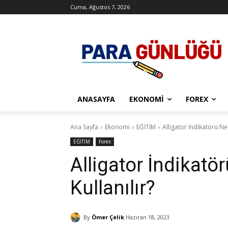
Cuma, Ağustos 7, 2026
ANASAYFA
EKONOMI
FOREX
Ana Sayfa
Ekonomi
EĞİTİM
Alligator İndikatörü Ned
EĞİTİM
Forex
Alligator İndikatö
Kullanılır?
By
Ömer Çelik
Haziran 18, 2023