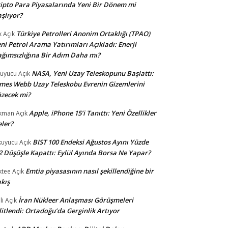
ipto Para Piyasalarında Yeni Bir Dönem mi
şlıyor?
Türkiye Petrolleri Anonim Ortaklığı (TPAO)
x
Açık
ni Petrol Arama Yatırımları Açıkladı: Enerji
ğımsızlığına Bir Adım Daha mı?
NASA, Yeni Uzay Teleskopunu Başlattı:
uyucu
Açık
mes Webb Uzay Teleskobu Evrenin Gizemlerini
zecek mi?
Apple, iPhone 15’i Tanıttı: Yeni Özellikler
kman
Açık
ler?
BIST 100 Endeksi Ağustos Ayını Yüzde
uyucu
Açık
2 Düşüşle Kapattı: Eylül Ayında Borsa Ne Yapar?
Emtia piyasasının nasıl şekillendiğine bir
ktee
Açık
kış
İran Nükleer Anlaşması Görüşmeleri
li
Açık
litlendi: Ortadoğu’da Gerginlik Artıyor