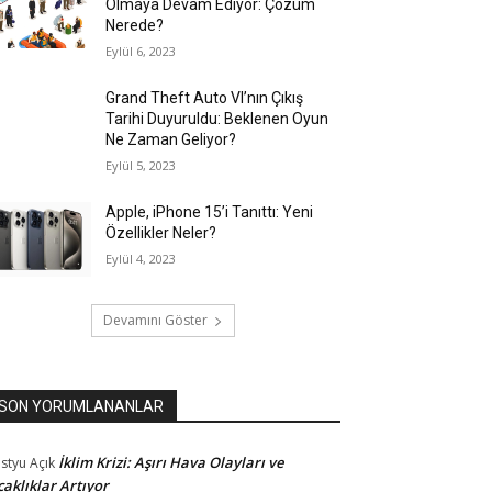
Olmaya Devam Ediyor: Çözüm
Nerede?
Eylül 6, 2023
Grand Theft Auto VI’nın Çıkış
Tarihi Duyuruldu: Beklenen Oyun
Ne Zaman Geliyor?
Eylül 5, 2023
Apple, iPhone 15’i Tanıttı: Yeni
Özellikler Neler?
Eylül 4, 2023
Devamını Göster
SON YORUMLANANLAR
İklim Krizi: Aşırı Hava Olayları ve
styu
Açık
caklıklar Artıyor