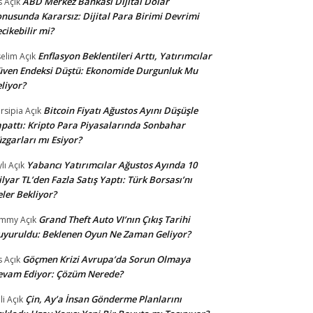
ABD Merkez Bankası Dijital Dolar
s
Açık
nusunda Kararsız: Dijital Para Birimi Devrimi
cikebilir mi?
Enflasyon Beklentileri Arttı, Yatırımcılar
selim
Açık
ven Endeksi Düştü: Ekonomide Durgunluk Mu
liyor?
Bitcoin Fiyatı Ağustos Ayını Düşüşle
rsipia
Açık
pattı: Kripto Para Piyasalarında Sonbahar
zgarları mı Esiyor?
Yabancı Yatırımcılar Ağustos Ayında 10
lı
Açık
lyar TL’den Fazla Satış Yaptı: Türk Borsası’nı
ler Bekliyor?
Grand Theft Auto VI’nın Çıkış Tarihi
ommy
Açık
yuruldu: Beklenen Oyun Ne Zaman Geliyor?
Göçmen Krizi Avrupa’da Sorun Olmaya
s
Açık
evam Ediyor: Çözüm Nerede?
Çin, Ay’a İnsan Gönderme Planlarını
li
Açık