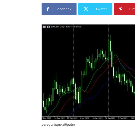
Facebook
Twitter
Pin
paragunlugu-alligator