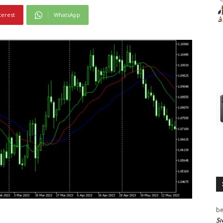
terest
WhatsApp
be
Sı