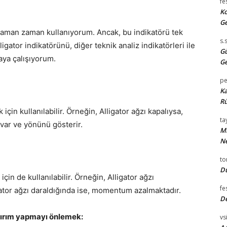
fe
Ko
Ge
 zaman zaman kullanıyorum. Ancak, bu indikatörü tek
s.
ator indikatörünü, diğer teknik analiz indikatörleri ile
Gü
aya çalışıyorum.
Ge
pe
Ka
Rü
için kullanılabilir. Örneğin, Alligator ağzı kapalıysa,
tay
d var ve yönünü gösterir.
Mi
Ne
t
Du
in de kullanılabilir. Örneğin, Alligator ağzı
fe
ator ağzı daraldığında ise, momentum azalmaktadır.
D
atırım yapmayı önlemek:
vsi