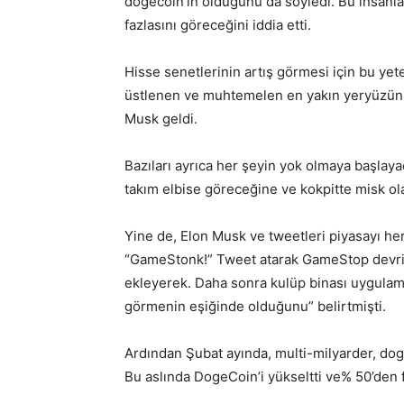
dogecoin’in olduğunu da söyledi. Bu insanla
fazlasını göreceğini iddia etti.
Hisse senetlerinin artış görmesi için bu yet
üstlenen ve muhtemelen en yakın yeryüzünün
Musk geldi.
Bazıları ayrıca her şeyin yok olmaya başlay
takım elbise göreceğine ve kokpitte misk ol
Yine de, Elon Musk ve tweetleri piyasayı he
“GameStonk!” Tweet atarak GameStop devrimi
ekleyerek. Daha sonra kulüp binası uygulam
görmenin eşiğinde olduğunu” belirtmişti.
Ardından Şubat ayında, multi-milyarder, doge
Bu aslında DogeCoin’i yükseltti ve% 50’den f