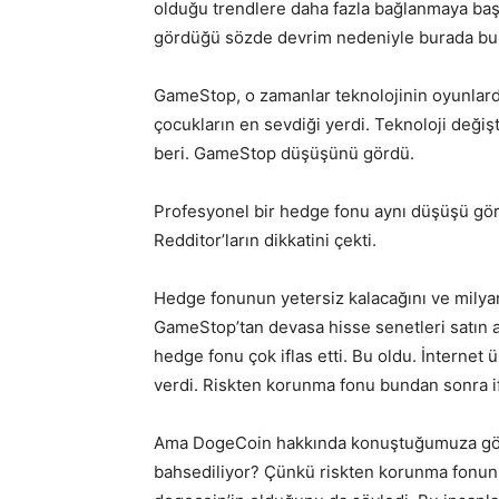
olduğu trendlere daha fazla bağlanmaya başl
gördüğü sözde devrim nedeniyle burada bun
GameStop, o zamanlar teknolojinin oyunlard
çocukların en sevdiği yerdi. Teknoloji deği
beri. GameStop düşüşünü gördü.
Profesyonel bir hedge fonu aynı düşüşü görd
Redditor’ların dikkatini çekti.
Hedge fonunun yetersiz kalacağını ve milyar
GameStop’tan devasa hisse senetleri satın a
hedge fonu çok iflas etti. Bu oldu. İnternet
verdi. Riskten korunma fonu bundan sonra 
Ama DogeCoin hakkında konuştuğumuza göre
bahsediliyor? Çünkü riskten korunma fonunu t