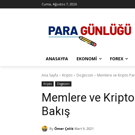
Cuma, Ağustos 7, 2026
ANASAYFA
EKONOMI
FOREX
Ana Sayfa
Kripto
Dogecoin
Memlere ve Kripto Para
Kripto
Dogecoin
Memlere ve Kripto 
Bakış
By
Ömer Çelik
Mart 9, 2021