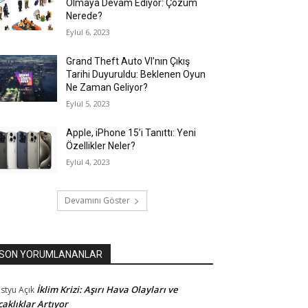
Olmaya Devam Ediyor: Çözüm
Nerede?
Eylül 6, 2023
Grand Theft Auto VI’nın Çıkış
Tarihi Duyuruldu: Beklenen Oyun
Ne Zaman Geliyor?
Eylül 5, 2023
Apple, iPhone 15’i Tanıttı: Yeni
Özellikler Neler?
Eylül 4, 2023
Devamını Göster
SON YORUMLANANLAR
İklim Krizi: Aşırı Hava Olayları ve
styu
Açık
caklıklar Artıyor