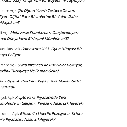
ıkladı: Uzay Yarışı Yeni Bir Boyuta mı Taşınıyor?
Çin Dijital Yuan’ı Testlere Devam
ctore
Açık
iyor: Dijital Para Birimlerine Bir Adım Daha
klaştık mı?
Metaverse Standartları Oluşturuluyor:
li
Açık
nal Dünyaların Birleşimi Mümkün mü?
Gamescom 2023: Oyun Dünyası Bir
partakus
Açık
aya Geliyor
Uydu İnterneti İle Bizi Neler Bekliyor,
ctore
Açık
arlink Türkiye’ye Ne Zaman Gelir?
OpenAI’dan Yeni Yapay Zeka Modeli GPT-5
Açık
uyuruldu
Kripto Para Piyasasında Yeni
nyuk
Açık
knolojilerin Gelişimi, Piyasayı Nasıl Etkileyecek?
Bitcoin’in Liderlik Pozisyonu, Kripto
oromon
Açık
ra Piyasasını Nasıl Etkileyecek?