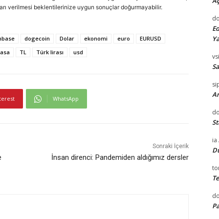
Aç
arı verilmesi beklentilerinize uygun sonuçlar doğurmayabilir.
do
Ed
Ya
nbase
dogecoin
Dolar
ekonomi
euro
EURUSD
yasa
TL
Türk lirası
usd
vsi
Sa
si
Ar
terest
WhatsApp
do
St
ia
Sonraki İçerik
D
e
İnsan direnci: Pandemiden aldığımız dersler
to
Te
d
Pa