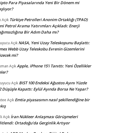
ipto Para Piyasalarında Yeni Bir Dönem mi
şlıyor?
Türkiye Petrolleri Anonim Ortaklığı (TPAO)
x
Açık
ni Petrol Arama Yatırımları Açıkladı: Enerji
ğımsızlığına Bir Adım Daha mı?
NASA, Yeni Uzay Teleskopunu Başlattı:
uyucu
Açık
mes Webb Uzay Teleskobu Evrenin Gizemlerini
zecek mi?
Apple, iPhone 15’i Tanıttı: Yeni Özellikler
kman
Açık
ler?
BIST 100 Endeksi Ağustos Ayını Yüzde
uyucu
Açık
2 Düşüşle Kapattı: Eylül Ayında Borsa Ne Yapar?
Emtia piyasasının nasıl şekillendiğine bir
ktee
Açık
kış
İran Nükleer Anlaşması Görüşmeleri
li
Açık
litlendi: Ortadoğu’da Gerginlik Artıyor