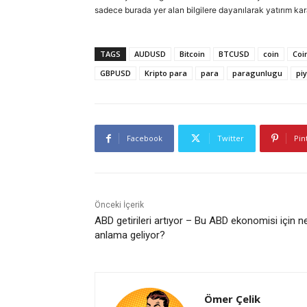
sadece burada yer alan bilgilere dayanılarak yatırım kar
TAGS
AUDUSD
Bitcoin
BTCUSD
coin
Coi
GBPUSD
Kripto para
para
paragunlugu
pi
Facebook
Twitter
Pin
Önceki İçerik
ABD getirileri artıyor – Bu ABD ekonomisi için n
anlama geliyor?
Ömer Çelik