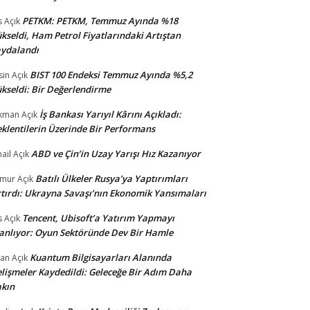
PETKM: PETKM, Temmuz Ayında %18
s
Açık
kseldi, Ham Petrol Fiyatlarındaki Artıştan
ydalandı
BIST 100 Endeksi Temmuz Ayında %5,2
sin
Açık
kseldi: Bir Değerlendirme
İş Bankası Yarıyıl Kârını Açıkladı:
kman
Açık
klentilerin Üzerinde Bir Performans
ABD ve Çin’in Uzay Yarışı Hız Kazanıyor
ail
Açık
Batılı Ülkeler Rusya’ya Yaptırımları
amur
Açık
tırdı: Ukrayna Savaşı’nın Ekonomik Yansımaları
Tencent, Ubisoft’a Yatırım Yapmayı
s
Açık
anlıyor: Oyun Sektöründe Dev Bir Hamle
Kuantum Bilgisayarları Alanında
an
Açık
lişmeler Kaydedildi: Geleceğe Bir Adım Daha
kın