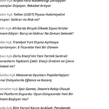
Kripto Para Madenciliği Zorlaşıyor:
selim
Açık
zançlar Düşüyor, Rekabet Artıyor
Tether (USDT) Piyasa Hakimiyetini
selim
Açık
ruyor: İstikrar mı Risk mi?
Afrika’da Birçok Ülkede Siyasi Krizler
lefe
Açık
vam Ediyor: Barış ve İstikrar Ne Zaman Gelecek?
Trendyol Yurt Dışına Açılmaya
skin
Açık
zırlanıyor: E-Ticarette Yeni Bir Dönem
Zorlu Enerji’nin Yeni Termik Santrali
bacı
Açık
vrecilerin Tepkisini Çekti: Enerji Üretimi mi Çevre
laketi mi?
Metaverse Oyunları Popülerleşiyor:
ulumba
Açık
nal Dünyalarda Eğlence ve Kazanç
Epic Games, Steam’e Rakip Olacak
otoselim
Açık
ni Platform Duyurdu: Oyun Dünyasında Yeni Bir
önem Başlıyor mu?
Bim Yarıyıl Karını Açıkladı: Perakende
dede
Açık