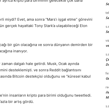
r ayrıca kripto para biriminin gelecekte çok daha
S
te
Sa
erli miydi? Evet, ama sonra “Mars’ı işgal etme” görevini
 gerçek hayattaki Tony Stark’a ulaşabileceği Elon
s.
Se
vsi
acağı bir gün olacağına ve sonra dünyanın demirden bir
ve
acağına inanıyor.
s.
Çe
r zaman dalgalı hale getirdi. Musk, Ocak ayında
D
ni desteklemişti. ve sonra Reddit bağlantısını
fe
asında Bitcoin destekçisi olduğunu ve “küresel kabul
Ge
re
il
’nin insanların kripto para birimi olduğunu tweetledi.
M
azla bir artış gördü.
s.