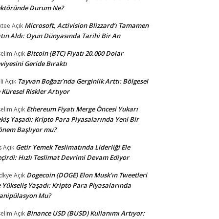
ektöründe Durum Ne?
Microsoft, Activision Blizzard’ı Tamamen
ktee
Açık
tın Aldı: Oyun Dünyasında Tarihi Bir An
Bitcoin (BTC) Fiyatı 20.000 Dolar
selim
Açık
viyesini Geride Bıraktı
Tayvan Boğazı’nda Gerginlik Arttı: Bölgesel
li
Açık
 Küresel Riskler Artıyor
Ethereum Fiyatı Merge Öncesi Yukarı
selim
Açık
kiş Yaşadı: Kripto Para Piyasalarında Yeni Bir
önem Başlıyor mu?
Getir Yemek Teslimatında Liderliği Ele
s
Açık
çirdi: Hızlı Teslimat Devrimi Devam Ediyor
Dogecoin (DOGE) Elon Musk’ın Tweetleri
dkye
Açık
e Yükseliş Yaşadı: Kripto Para Piyasalarında
anipülasyon Mu?
Binance USD (BUSD) Kullanımı Artıyor:
selim
Açık