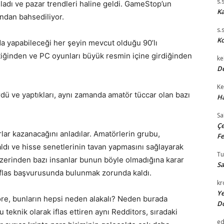
s.
adı ve pazar trendleri haline geldi. GameStop’un
Ka
dan bahsediliyor.
s.
Ko
a yapabileceği her şeyin mevcut olduğu 90’lı
ştiğinden ve PC oyunları büyük resmin içine girdiğinden
ke
De
Ke
ü ve yaptıkları, aynı zamanda amatör tüccar olan bazı
Ha
Sa
Çe
lar kazanacağını anladılar. Amatörlerin grubu,
Fe
ldı ve hisse senetlerinin tavan yapmasını sağlayarak
T
 üzerinden bazı insanlar bunun böyle olmadığına karar
Sa
iflas başvurusunda bulunmak zorunda kaldı.
kr
Ye
, bunların hepsi neden alakalı? Neden burada
D
eknik olarak iflas ettiren aynı Redditors, sıradaki
e