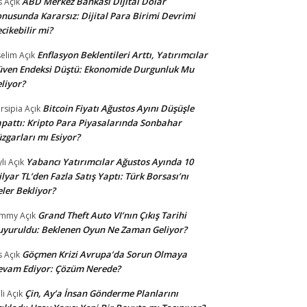
ABD Merkez Bankası Dijital Dolar
s
Açık
nusunda Kararsız: Dijital Para Birimi Devrimi
cikebilir mi?
Enflasyon Beklentileri Arttı, Yatırımcılar
selim
Açık
ven Endeksi Düştü: Ekonomide Durgunluk Mu
liyor?
Bitcoin Fiyatı Ağustos Ayını Düşüşle
rsipia
Açık
pattı: Kripto Para Piyasalarında Sonbahar
zgarları mı Esiyor?
Yabancı Yatırımcılar Ağustos Ayında 10
lı
Açık
lyar TL’den Fazla Satış Yaptı: Türk Borsası’nı
ler Bekliyor?
Grand Theft Auto VI’nın Çıkış Tarihi
ommy
Açık
yuruldu: Beklenen Oyun Ne Zaman Geliyor?
Göçmen Krizi Avrupa’da Sorun Olmaya
s
Açık
evam Ediyor: Çözüm Nerede?
Çin, Ay’a İnsan Gönderme Planlarını
li
Açık