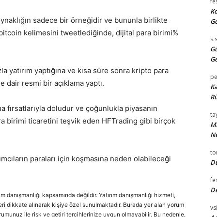
fe
Ko
ynaklığın sadece bir örneğidir ve bununla birlikte
Ge
itcoin kelimesini tweetlediğinde, dijital para birimi%
s.
Gü
Ge
zla yatırım yaptığına ve kısa süre sonra kripto para
pe
e dair resmi bir açıklama yaptı.
Ka
Rü
a fırsatlarıyla doludur ve çoğunlukla piyasanın
tay
a birimi ticaretini teşvik eden HFTrading gibi birçok
Mi
Ne
t
rımcıların paraları için koşmasına neden olabileceği
Du
fe
D
rım danışmanlığı kapsamında değildir. Yatırım danışmanlığı hizmeti,
cihleri dikkate alınarak kişiye özel sunulmaktadır. Burada yer alan yorum
vsi
urumunuz ile risk ve getiri tercihlerinize uygun olmayabilir. Bu nedenle,