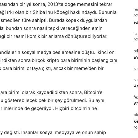
asından bir yıl sonra, 2013’te doge memesini tekrar
fe
ği ırkı olan bir Shiba Inu köpeği hakkındaydı. Bununla
Yü
resmedilen türe sahipti. Burada köpek duygulardan
Fa
da, bundan sonra nasıl tepki vereceğinden emin
ra
ngi bir resmi komik bir anlama dönüştürebiliyorlar.
Yü
te
endislerin sosyal medya beslemesine düştü. İkinci on
Be
 girdikten sonra birçok kripto para biriminin başlangıcını
 para birimi ortaya çıktı, ancak bir meme’den bir
sm
s
Ar
ara birimi olarak kaydedildikten sonra, Bitcoin’e
fe
u gösterebilecek pek bir şey görülmedi. Bu aynı
Pl
mlerinde de geçerliydi. Hiçbiri bitcoin’in ne
ok
Ge
Ya
ey değişti. İnsanlar sosyal medyaya ve onun sahip