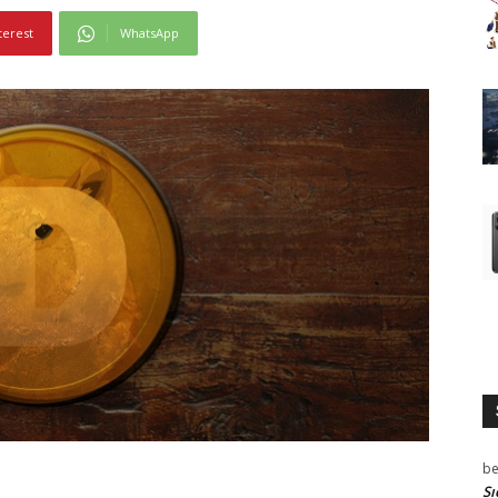
terest
WhatsApp
be
Sı