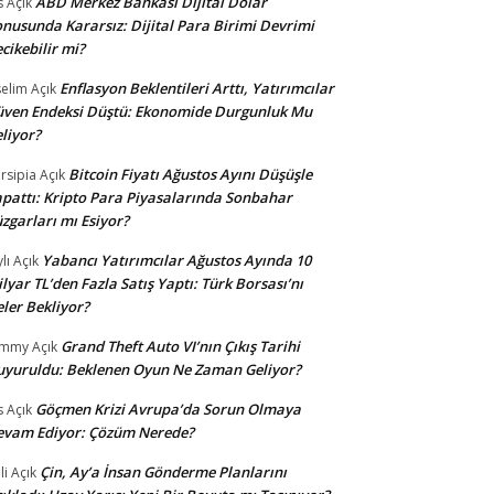
ABD Merkez Bankası Dijital Dolar
s
Açık
nusunda Kararsız: Dijital Para Birimi Devrimi
cikebilir mi?
Enflasyon Beklentileri Arttı, Yatırımcılar
selim
Açık
ven Endeksi Düştü: Ekonomide Durgunluk Mu
liyor?
Bitcoin Fiyatı Ağustos Ayını Düşüşle
rsipia
Açık
pattı: Kripto Para Piyasalarında Sonbahar
zgarları mı Esiyor?
Yabancı Yatırımcılar Ağustos Ayında 10
lı
Açık
lyar TL’den Fazla Satış Yaptı: Türk Borsası’nı
ler Bekliyor?
Grand Theft Auto VI’nın Çıkış Tarihi
ommy
Açık
yuruldu: Beklenen Oyun Ne Zaman Geliyor?
Göçmen Krizi Avrupa’da Sorun Olmaya
s
Açık
evam Ediyor: Çözüm Nerede?
Çin, Ay’a İnsan Gönderme Planlarını
li
Açık