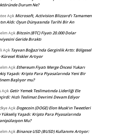
ektöründe Durum Ne?
Microsoft, Activision Blizzard’ı Tamamen
ktee
Açık
tın Aldı: Oyun Dünyasında Tarihi Bir An
Bitcoin (BTC) Fiyatı 20.000 Dolar
selim
Açık
viyesini Geride Bıraktı
Tayvan Boğazı’nda Gerginlik Arttı: Bölgesel
li
Açık
 Küresel Riskler Artıyor
Ethereum Fiyatı Merge Öncesi Yukarı
selim
Açık
kiş Yaşadı: Kripto Para Piyasalarında Yeni Bir
önem Başlıyor mu?
Getir Yemek Teslimatında Liderliği Ele
s
Açık
çirdi: Hızlı Teslimat Devrimi Devam Ediyor
Dogecoin (DOGE) Elon Musk’ın Tweetleri
dkye
Açık
e Yükseliş Yaşadı: Kripto Para Piyasalarında
anipülasyon Mu?
Binance USD (BUSD) Kullanımı Artıyor:
selim
Açık