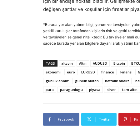
için bir endişe noktası olabilir. Gelişmekte o
değişen şartlar ve koşullar için fırsatlar piya
*Burada yer alan yatırım bilgi, yorum ve tavsiyeleri yatı
yetkili kuruluşlar tarafından kişilerin risk ve getiri ter
ve tavsiyeler ise genel niteliktedir. Bu tavsiyeler mali d
sadece burada yer alan bilgilere dayanılarak yatırım kar
TAGS
altcoin
Altın
AUDUSD
Bitcoin
BTC
ekonomi
euro
EURUSD
finance
Finans
günlük analiz
gunluk bulten
haftalık analiz
ha
para
paragunlugu
piyasa
silver
tam altın
Facebook
Twitter
Pin