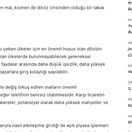
Kr
men mal, kısmen de döviz cinsinden olduğu bir takas
Ba
te
Ye
Ba
ok
tısı çeken ülkeler için en önemli husus olan dövizin
Ja
Çö
olan ülkelerde bulunmayabilecek geleneksel
r faydalar arasında daha düşük işsizlik, daha yüksek
te
azarlara giriş kolaylığı sayılabilir.
Ne
Ok
ikle değiş tokuş edilen malların önemli
5,
er teklifinin belirsiz olabilmesidir. Karşı ticaretin
te
kereler, potansiyel olarak daha yüksek maliyetler ve
ba
vsi
Ki
alarıyla nasıl etkileşime girdiği de açık piyasa işlemleri