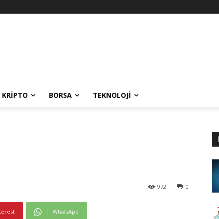
KRIPTO
BORSA
TEKNOLOJI
972
0
terest
WhatsApp