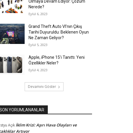
Olmaya Devam Ediyor: Çözüm
Nerede?
Eylül 6, 2023
Grand Theft Auto VI’nın Çıkış
Tarihi Duyuruldu: Beklenen Oyun
Ne Zaman Geliyor?
Eylül 5, 2023
Apple, iPhone 15’i Tanıttı: Yeni
Özellikler Neler?
Eylül 4, 2023
Devamını Göster
SON YORUMLANANLAR
İklim Krizi: Aşırı Hava Olayları ve
styu
Açık
caklıklar Artıyor