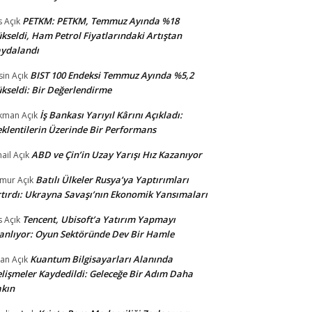
PETKM: PETKM, Temmuz Ayında %18
s
Açık
kseldi, Ham Petrol Fiyatlarındaki Artıştan
ydalandı
BIST 100 Endeksi Temmuz Ayında %5,2
sin
Açık
kseldi: Bir Değerlendirme
İş Bankası Yarıyıl Kârını Açıkladı:
kman
Açık
klentilerin Üzerinde Bir Performans
ABD ve Çin’in Uzay Yarışı Hız Kazanıyor
ail
Açık
Batılı Ülkeler Rusya’ya Yaptırımları
amur
Açık
tırdı: Ukrayna Savaşı’nın Ekonomik Yansımaları
Tencent, Ubisoft’a Yatırım Yapmayı
s
Açık
anlıyor: Oyun Sektöründe Dev Bir Hamle
Kuantum Bilgisayarları Alanında
an
Açık
lişmeler Kaydedildi: Geleceğe Bir Adım Daha
kın