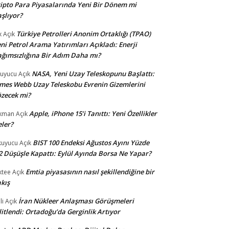
ipto Para Piyasalarında Yeni Bir Dönem mi
şlıyor?
Türkiye Petrolleri Anonim Ortaklığı (TPAO)
x
Açık
ni Petrol Arama Yatırımları Açıkladı: Enerji
ğımsızlığına Bir Adım Daha mı?
NASA, Yeni Uzay Teleskopunu Başlattı:
uyucu
Açık
mes Webb Uzay Teleskobu Evrenin Gizemlerini
zecek mi?
Apple, iPhone 15’i Tanıttı: Yeni Özellikler
kman
Açık
ler?
BIST 100 Endeksi Ağustos Ayını Yüzde
uyucu
Açık
2 Düşüşle Kapattı: Eylül Ayında Borsa Ne Yapar?
Emtia piyasasının nasıl şekillendiğine bir
ktee
Açık
kış
İran Nükleer Anlaşması Görüşmeleri
li
Açık
litlendi: Ortadoğu’da Gerginlik Artıyor