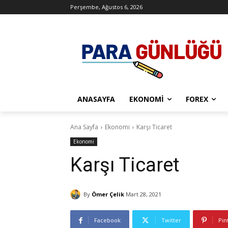
Perşembe, Ağustos 6, 2026
ANASAYFA
EKONOMI
FOREX
Ana Sayfa
Ekonomi
Karşı Ticaret
Ekonomi
Karşı Ticaret
By
Ömer Çelik
Mart 28, 2021
Facebook
Twitter
Pin