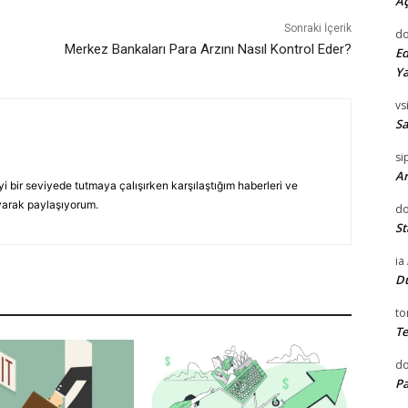
Aç
Sonraki İçerik
do
Merkez Bankaları Para Arzını Nasıl Kontrol Eder?
Ed
Ya
vsi
Sa
si
Ar
yi bir seviyede tutmaya çalışırken karşılaştığım haberleri ve
yarak paylaşıyorum.
do
St
ia
D
to
Te
d
Pa