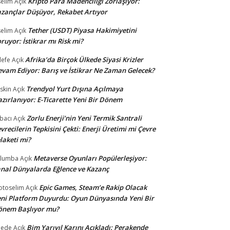
Kripto Para Madenciliği Zorlaşıyor:
selim
Açık
zançlar Düşüyor, Rekabet Artıyor
Tether (USDT) Piyasa Hakimiyetini
selim
Açık
ruyor: İstikrar mı Risk mi?
Afrika’da Birçok Ülkede Siyasi Krizler
lefe
Açık
vam Ediyor: Barış ve İstikrar Ne Zaman Gelecek?
Trendyol Yurt Dışına Açılmaya
skin
Açık
zırlanıyor: E-Ticarette Yeni Bir Dönem
Zorlu Enerji’nin Yeni Termik Santrali
bacı
Açık
vrecilerin Tepkisini Çekti: Enerji Üretimi mi Çevre
laketi mi?
Metaverse Oyunları Popülerleşiyor:
ulumba
Açık
nal Dünyalarda Eğlence ve Kazanç
Epic Games, Steam’e Rakip Olacak
otoselim
Açık
ni Platform Duyurdu: Oyun Dünyasında Yeni Bir
önem Başlıyor mu?
Bim Yarıyıl Karını Açıkladı: Perakende
dede
Açık