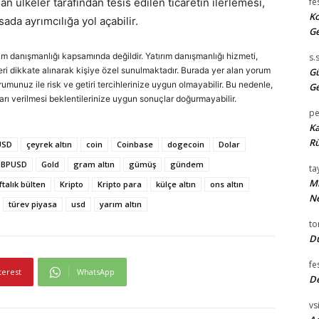
lan ülkeler tarafından tesis edilen ticaretin ilerlemesi,
fe
Ko
sada ayrımcılığa yol açabilir.
Ge
rım danışmanlığı kapsamında değildir. Yatırım danışmanlığı hizmeti,
s.
cihleri dikkate alınarak kişiye özel sunulmaktadır. Burada yer alan yorum
Gü
urumunuz ile risk ve getiri tercihlerinize uygun olmayabilir. Bu nedenle,
Ge
arı verilmesi beklentilerinize uygun sonuçlar doğurmayabilir.
pe
Ka
Rü
USD
çeyrek altın
coin
Coinbase
dogecoin
Dolar
GBPUSD
Gold
gram altın
gümüş
gündem
tay
Mi
ftalık bülten
Kripto
Kripto para
külçe altın
ons altın
Ne
türev piyasa
usd
yarım altın
t
Du
fe
terest
WhatsApp
D
vsi