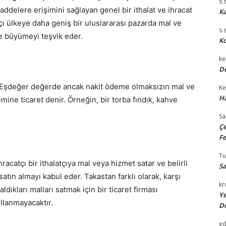
s.
delere erişimini sağlayan genel bir ithalat ve ihracat
Ka
atçı ülkeye daha geniş bir uluslararası pazarda mal ve
s.
e büyümeyi teşvik eder.
Ko
ke
De
r. Eşdeğer değerde ancak nakit ödeme olmaksızın mal ve
Ke
Ha
mine ticaret denir. Örneğin, bir torba fındık, kahve
Sa
Çe
Fe
T
catçı bir ithalatçıya mal veya hizmet satar ve belirli
Sa
satın almayı kabul eder. Takastan farklı olarak, karşı
kr
ldıkları malları satmak için bir ticaret firması
Ye
llanmayacaktır.
D
e