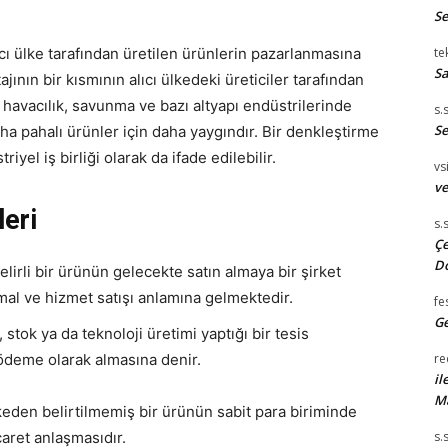
S
cı ülke tarafından üretilen ürünlerin pazarlanmasına
te
Sa
ının bir kısmının alıcı ülkedeki üreticiler tarafından
 havacılık, savunma ve bazı altyapı endüstrilerinde
s.
Se
a pahalı ürünler için daha yaygındır. Bir denkleştirme
yel iş birliği olarak da ifade edilebilir.
vsi
ve
leri
s.
Çe
D
elirli bir ürünün gelecekte satın almaya bir şirket
 mal ve hizmet satışı anlamına gelmektedir.
fe
Ge
 stok ya da teknoloji üretimi yaptığı bir tesis
ödeme olarak almasına denir.
re
il
M
keden belirtilmemiş bir ürünün sabit para biriminde
caret anlaşmasıdır.
s.