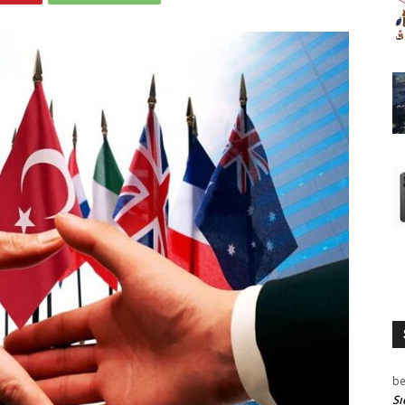
be
Sı