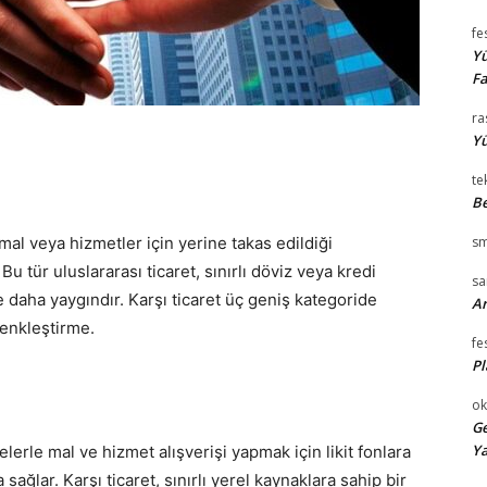
fe
Yü
Fa
ra
Yü
te
Be
 mal veya hizmetler için yerine takas edildiği
sm
. Bu tür uluslararası ticaret, sınırlı döviz veya kredi
s
 daha yaygındır. Karşı ticaret üç geniş kategoride
Ar
 denkleştirme.
fe
Pl
ok
Ge
Ya
elerle mal ve hizmet alışverişi yapmak için likit fonlara
 sağlar. Karşı ticaret, sınırlı yerel kaynaklara sahip bir