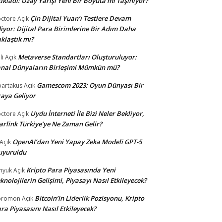
ıkladı: Uzay Yarışı Yeni Bir Boyuta mı Taşınıyor?
Çin Dijital Yuan’ı Testlere Devam
ctore
Açık
iyor: Dijital Para Birimlerine Bir Adım Daha
klaştık mı?
Metaverse Standartları Oluşturuluyor:
li
Açık
nal Dünyaların Birleşimi Mümkün mü?
Gamescom 2023: Oyun Dünyası Bir
partakus
Açık
aya Geliyor
Uydu İnterneti İle Bizi Neler Bekliyor,
ctore
Açık
arlink Türkiye’ye Ne Zaman Gelir?
OpenAI’dan Yeni Yapay Zeka Modeli GPT-5
Açık
uyuruldu
Kripto Para Piyasasında Yeni
nyuk
Açık
knolojilerin Gelişimi, Piyasayı Nasıl Etkileyecek?
Bitcoin’in Liderlik Pozisyonu, Kripto
oromon
Açık
ra Piyasasını Nasıl Etkileyecek?