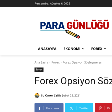
Perşembe, Ağustos 6, 2026
ANASAYFA
EKONOMI
FOREX
Ana Sayfa
Forex
Forex Opsiyon Sözleşmeleri
Forex
Forex Opsiyon Söz
By
Ömer Çelik
Şubat 25, 2021
Facebook
Twitter
Pin