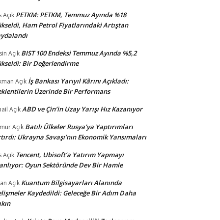
PETKM: PETKM, Temmuz Ayında %18
s
Açık
kseldi, Ham Petrol Fiyatlarındaki Artıştan
ydalandı
BIST 100 Endeksi Temmuz Ayında %5,2
sin
Açık
kseldi: Bir Değerlendirme
İş Bankası Yarıyıl Kârını Açıkladı:
kman
Açık
klentilerin Üzerinde Bir Performans
ABD ve Çin’in Uzay Yarışı Hız Kazanıyor
ail
Açık
Batılı Ülkeler Rusya’ya Yaptırımları
amur
Açık
tırdı: Ukrayna Savaşı’nın Ekonomik Yansımaları
Tencent, Ubisoft’a Yatırım Yapmayı
s
Açık
anlıyor: Oyun Sektöründe Dev Bir Hamle
Kuantum Bilgisayarları Alanında
an
Açık
lişmeler Kaydedildi: Geleceğe Bir Adım Daha
kın