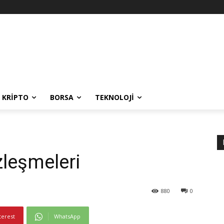
KRIPTO
BORSA
TEKNOLOJI
leşmeleri
880
0
terest
WhatsApp