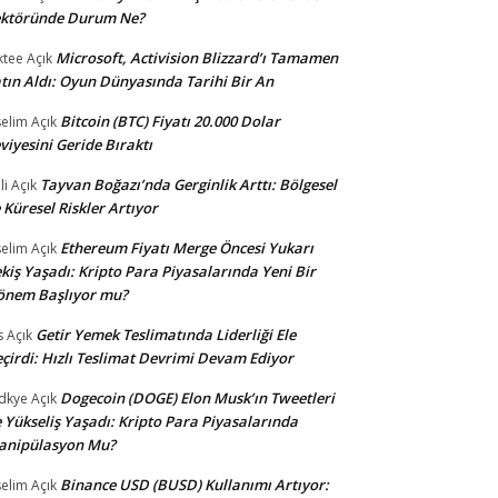
ektöründe Durum Ne?
Microsoft, Activision Blizzard’ı Tamamen
ktee
Açık
tın Aldı: Oyun Dünyasında Tarihi Bir An
Bitcoin (BTC) Fiyatı 20.000 Dolar
selim
Açık
viyesini Geride Bıraktı
Tayvan Boğazı’nda Gerginlik Arttı: Bölgesel
li
Açık
 Küresel Riskler Artıyor
Ethereum Fiyatı Merge Öncesi Yukarı
selim
Açık
kiş Yaşadı: Kripto Para Piyasalarında Yeni Bir
önem Başlıyor mu?
Getir Yemek Teslimatında Liderliği Ele
s
Açık
çirdi: Hızlı Teslimat Devrimi Devam Ediyor
Dogecoin (DOGE) Elon Musk’ın Tweetleri
dkye
Açık
e Yükseliş Yaşadı: Kripto Para Piyasalarında
anipülasyon Mu?
Binance USD (BUSD) Kullanımı Artıyor:
selim
Açık