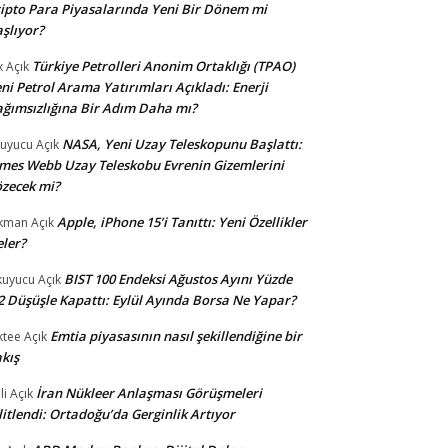
ipto Para Piyasalarında Yeni Bir Dönem mi
şlıyor?
Türkiye Petrolleri Anonim Ortaklığı (TPAO)
x
Açık
ni Petrol Arama Yatırımları Açıkladı: Enerji
ğımsızlığına Bir Adım Daha mı?
NASA, Yeni Uzay Teleskopunu Başlattı:
uyucu
Açık
mes Webb Uzay Teleskobu Evrenin Gizemlerini
zecek mi?
Apple, iPhone 15’i Tanıttı: Yeni Özellikler
kman
Açık
ler?
BIST 100 Endeksi Ağustos Ayını Yüzde
uyucu
Açık
2 Düşüşle Kapattı: Eylül Ayında Borsa Ne Yapar?
Emtia piyasasının nasıl şekillendiğine bir
ktee
Açık
kış
İran Nükleer Anlaşması Görüşmeleri
li
Açık
litlendi: Ortadoğu’da Gerginlik Artıyor