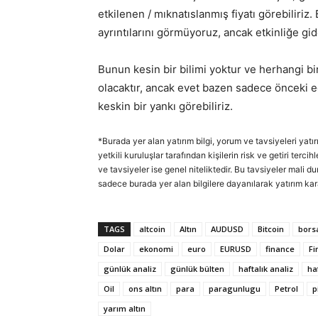
etkilenen / mıknatıslanmış fiyatı görebilir
ayrıntılarını görmüyoruz, ancak etkinliğe gi
Bunun kesin bir bilimi yoktur ve herhangi bi
olacaktır, ancak evet bazen sadece önceki 
keskin bir yankı görebiliriz.
*Burada yer alan yatırım bilgi, yorum ve tavsiyeleri yatı
yetkili kuruluşlar tarafından kişilerin risk ve getiri ter
ve tavsiyeler ise genel niteliktedir. Bu tavsiyeler mali d
sadece burada yer alan bilgilere dayanılarak yatırım kar
TAGS
altcoin
Altın
AUDUSD
Bitcoin
bors
Dolar
ekonomi
euro
EURUSD
finance
Fi
günlük analiz
günlük bülten
haftalık analiz
ha
Oil
ons altın
para
paragunlugu
Petrol
p
yarım altın