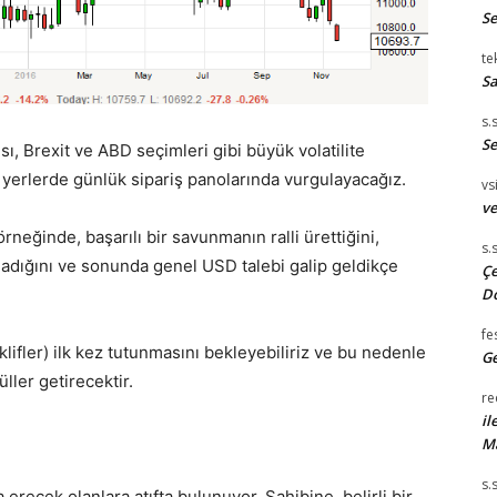
S
te
Sa
s.
Se
sı, Brexit ve ABD seçimleri gibi büyük volatilite
iz yerlerde günlük sipariş panolarında vurgulayacağız.
vsi
ve
ğinde, başarılı bir savunmanın ralli ürettiğini,
s.
adığını ve sonunda genel USD talebi galip geldikçe
Çe
D
fe
eklifler) ilk kez tutunmasını bekleyebiliriz ve bu nedenle
Ge
ller getirecektir.
re
il
M
s.
erecek olanlara atıfta bulunuyor. Sahibine, belirli bir