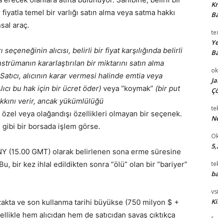
Kr
fiyatla temel bir varlığı satın alma veya satma hakkı
Ba
sal araç.
te
Ye
ı seçeneğinin alıcısı, belirli bir fiyat karşılığında belirli
Ba
nstrümanın kararlaştırılan bir miktarını satın alma
ok
Satıcı, alıcının karar vermesi halinde emtia veya
Ja
lıcı bu hak için bir ücret öder)
veya “koymak”
(bir put
Çö
 hakkını verir, ancak yükümlülüğü
te
e özel veya olağandışı özellikleri olmayan bir seçenek.
Ne
gibi bir borsada işlem görse.
Ok
5,
 NY (15.00 GMT) olarak belirlenen sona erme süresine
u, bir kez ihlal edildikten sonra “ölü” olan bir “bariyer”
te
ba
vsi
Ki
uzakta ve son kullanma tarihi büyükse (750 milyon $ +
ellikle hem alıcıdan hem de satıcıdan savaş çıktıkça