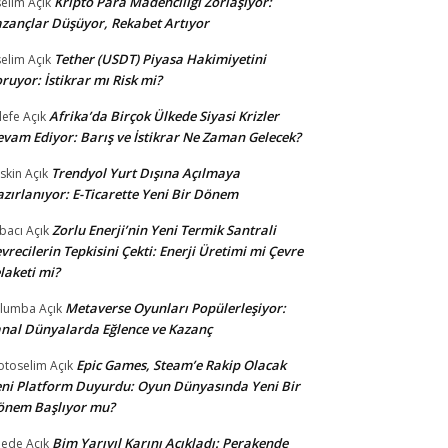
Kripto Para Madenciliği Zorlaşıyor:
selim
Açık
zançlar Düşüyor, Rekabet Artıyor
Tether (USDT) Piyasa Hakimiyetini
selim
Açık
ruyor: İstikrar mı Risk mi?
Afrika’da Birçok Ülkede Siyasi Krizler
lefe
Açık
vam Ediyor: Barış ve İstikrar Ne Zaman Gelecek?
Trendyol Yurt Dışına Açılmaya
skin
Açık
zırlanıyor: E-Ticarette Yeni Bir Dönem
Zorlu Enerji’nin Yeni Termik Santrali
bacı
Açık
vrecilerin Tepkisini Çekti: Enerji Üretimi mi Çevre
laketi mi?
Metaverse Oyunları Popülerleşiyor:
ulumba
Açık
nal Dünyalarda Eğlence ve Kazanç
Epic Games, Steam’e Rakip Olacak
otoselim
Açık
ni Platform Duyurdu: Oyun Dünyasında Yeni Bir
önem Başlıyor mu?
Bim Yarıyıl Karını Açıkladı: Perakende
dede
Açık