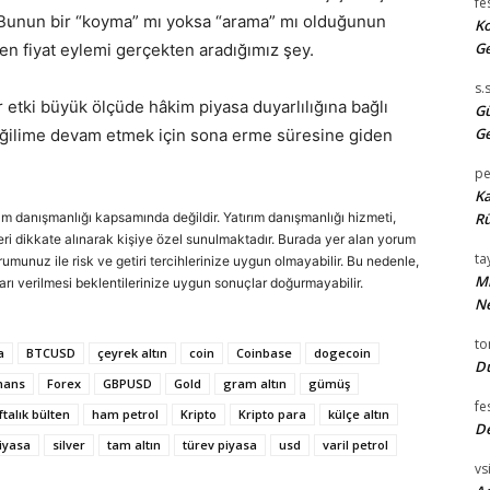
fe
iz. Bunun bir “koyma” mı yoksa “arama” mı olduğunun
Ko
Ge
den fiyat eylemi gerçekten aradığımız şey.
s.
r etki büyük ölçüde hâkim piyasa duyarlılığına bağlı
Gü
Ge
eğilime devam etmek için sona erme süresine giden
pe
Ka
rım danışmanlığı kapsamında değildir. Yatırım danışmanlığı hizmeti,
Rü
cihleri dikkate alınarak kişiye özel sunulmaktadır. Burada yer alan yorum
tay
urumunuz ile risk ve getiri tercihlerinize uygun olmayabilir. Bu nedenle,
Mi
arı verilmesi beklentilerinize uygun sonuçlar doğurmayabilir.
Ne
t
a
BTCUSD
çeyrek altın
coin
Coinbase
dogecoin
Du
nans
Forex
GBPUSD
Gold
gram altın
gümüş
fe
ftalık bülten
ham petrol
Kripto
Kripto para
külçe altın
D
iyasa
silver
tam altın
türev piyasa
usd
varil petrol
vsi