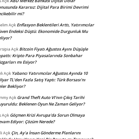
ABD Merkez Bankası Dijital Dolar
s
Açık
nusunda Kararsız: Dijital Para Birimi Devrimi
cikebilir mi?
Enflasyon Beklentileri Arttı, Yatırımcılar
selim
Açık
ven Endeksi Düştü: Ekonomide Durgunluk Mu
liyor?
Bitcoin Fiyatı Ağustos Ayını Düşüşle
rsipia
Açık
pattı: Kripto Para Piyasalarında Sonbahar
zgarları mı Esiyor?
Yabancı Yatırımcılar Ağustos Ayında 10
lı
Açık
lyar TL’den Fazla Satış Yaptı: Türk Borsası’nı
ler Bekliyor?
Grand Theft Auto VI’nın Çıkış Tarihi
ommy
Açık
yuruldu: Beklenen Oyun Ne Zaman Geliyor?
Göçmen Krizi Avrupa’da Sorun Olmaya
s
Açık
evam Ediyor: Çözüm Nerede?
Çin, Ay’a İnsan Gönderme Planlarını
li
Açık