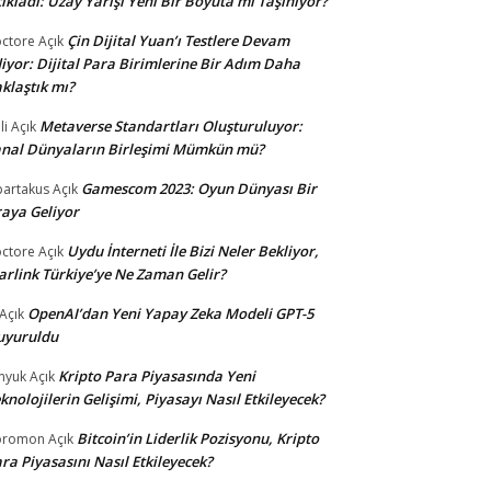
ıkladı: Uzay Yarışı Yeni Bir Boyuta mı Taşınıyor?
Çin Dijital Yuan’ı Testlere Devam
ctore
Açık
iyor: Dijital Para Birimlerine Bir Adım Daha
klaştık mı?
Metaverse Standartları Oluşturuluyor:
li
Açık
nal Dünyaların Birleşimi Mümkün mü?
Gamescom 2023: Oyun Dünyası Bir
partakus
Açık
aya Geliyor
Uydu İnterneti İle Bizi Neler Bekliyor,
ctore
Açık
arlink Türkiye’ye Ne Zaman Gelir?
OpenAI’dan Yeni Yapay Zeka Modeli GPT-5
Açık
uyuruldu
Kripto Para Piyasasında Yeni
nyuk
Açık
knolojilerin Gelişimi, Piyasayı Nasıl Etkileyecek?
Bitcoin’in Liderlik Pozisyonu, Kripto
oromon
Açık
ra Piyasasını Nasıl Etkileyecek?