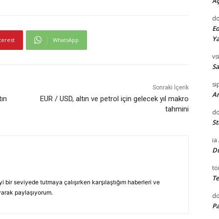
Aç
do
Ed
Ya
terest
WhatsApp
vsi
Sa
si
Sonraki İçerik
Ar
tın
EUR / USD, altın ve petrol için gelecek yıl makro
tahmini
do
St
ia
D
to
Te
yi bir seviyede tutmaya çalışırken karşılaştığım haberleri ve
yarak paylaşıyorum.
d
Pa