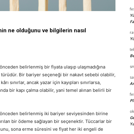
fe
Yü
Fa
n ne olduğunu ve bilgilerin nasıl
ra
Yü
te
Be
önceden belirlenmiş bir fiyata ulaşıp ulaşmadığına
sm
türüdür. Bir bariyer seçeneği bir nakavt sebebi olabilir,
s
n kârı sınırlar, ancak yazar için kayıpları sınırlarsa,
Ar
da bir kapı çalma olabilir, yani temel alınan belirli bir
fe
Pl
ok
 önceden belirlenmiş iki bariyer seviyesinden birine
Ge
ılan bir ödeme sağlayan bir seçenektir. Tüccarlar bir
Ya
nu, sona erme süresini ve fiyat her iki engeli de