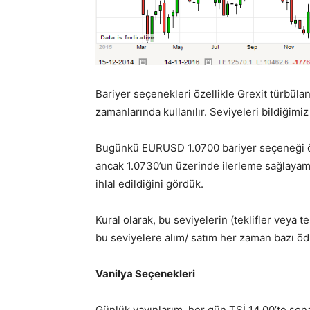
Bariyer seçenekleri özellikle Grexit türbülan
zamanlarında kullanılır. Seviyeleri bildiğim
Bugünkü EURUSD 1.0700 bariyer seçeneği örne
ancak 1.0730’un üzerinde ilerleme sağlayam
ihlal edildiğini gördük.
Kural olarak, bu seviyelerin (teklifler veya t
bu seviyelere alım/ satım her zaman bazı ödü
Vanilya Seçenekleri
Günlük yayınlarım, her gün TSİ 14.00’te sona 