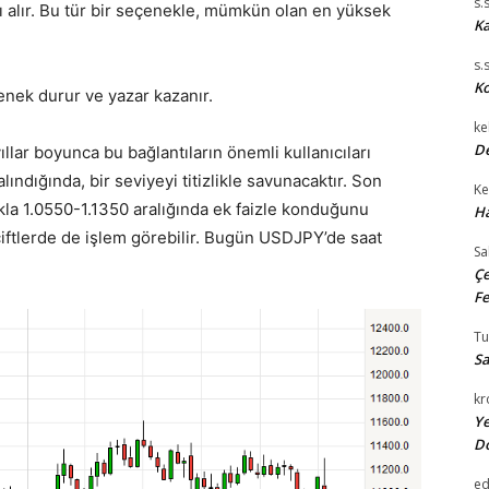
s.
alır. Bu tür bir seçenekle, mümkün olan en yüksek
Ka
s.
Ko
enek durur ve yazar kazanır.
ke
De
llar boyunca bu bağlantıların önemli kullanıcıları
ndığında, bir seviyeyi titizlikle savunacaktır. Son
Ke
a 1.0550-1.1350 aralığında ek faizle konduğunu
Ha
iftlerde de işlem görebilir. Bugün USDJPY’de saat
Sa
Çe
Fe
T
Sa
kr
Ye
D
e