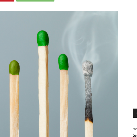
be
Sı