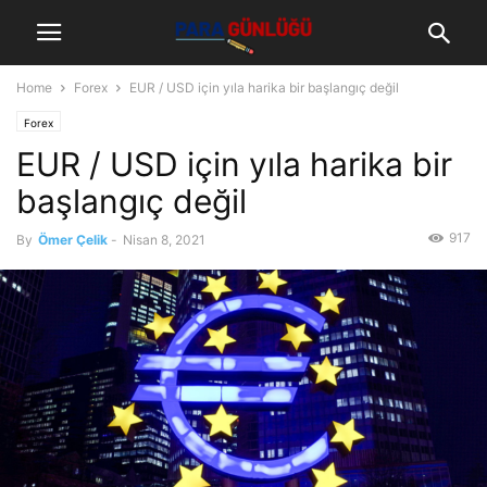
Home
Forex
EUR / USD için yıla harika bir başlangıç değil
Forex
EUR / USD için yıla harika bir
başlangıç değil
917
By
Ömer Çelik
-
Nisan 8, 2021