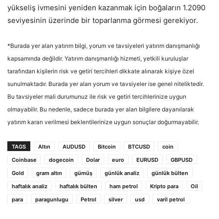
yükseliş ivmesini yeniden kazanmak için boğaların 1.2090
seviyesinin üzerinde bir toparlanma görmesi gerekiyor.
*Burada yer alan yatırım bilgi, yorum ve tavsiyeleri yatırım danışmanlığı
kapsamında değildir. Yatırım danışmanlığı hizmeti, yetkili kuruluşlar
tarafından kişilerin risk ve getiri tercihleri dikkate alınarak kişiye özel
sunulmaktadır. Burada yer alan yorum ve tavsiyeler ise genel niteliktedir.
Bu tavsiyeler mali durumunuz ile risk ve getiri tercihlerinize uygun
olmayabilir. Bu nedenle, sadece burada yer alan bilgilere dayanılarak
yatırım kararı verilmesi beklentilerinize uygun sonuçlar doğurmayabilir.
TAGS
Altın
AUDUSD
Bitcoin
BTCUSD
coin
Coinbase
dogecoin
Dolar
euro
EURUSD
GBPUSD
Gold
gram altın
gümüş
günlük analiz
günlük bülten
haftalık analiz
haftalık bülten
ham petrol
Kripto para
Oil
para
paragunlugu
Petrol
silver
usd
varil petrol