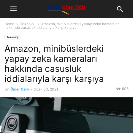
Home
Teknoloji
Amazon, minibüslerdeki yapay zeka kameraları
hakkında casusluk iddialarıyla karşı karşıya
Teknoloji
Amazon, minibüslerdeki
yapay zeka kameraları
hakkında casusluk
iddialarıyla karşı karşıya
908
By
Ömer Çelik
-
Ocak 30, 2021