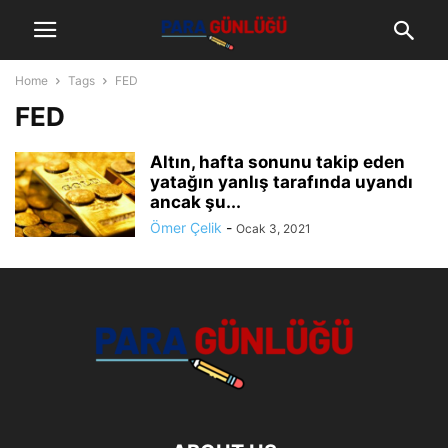
Home
Tags
FED
FED
Altın, hafta sonunu takip eden
yatağın yanlış tarafında uyandı
ancak şu...
Ömer Çelik
-
Ocak 3, 2021